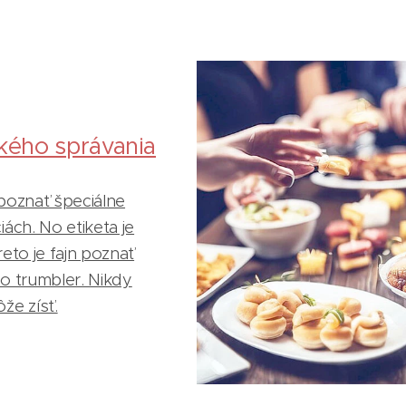
kého správania
 poznať špeciálne
ách. No etiketa je
eto je fajn poznať
o trumbler. Nikdy
že zísť.