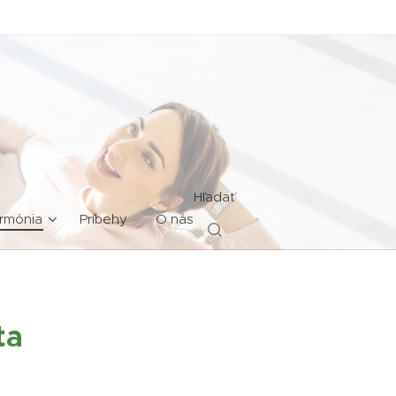
Hľadať
rmónia
Príbehy
O nás
ta