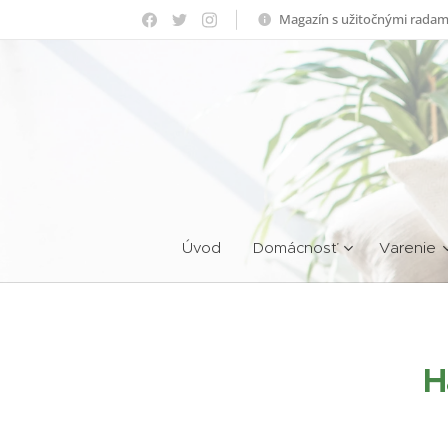
Magazín s užitočnými radam
Úvod
Domácnosť
Varenie
H