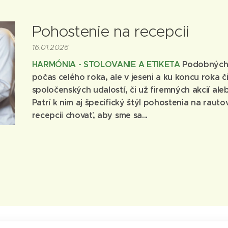
Pohostenie na recepcii
16.01.2026
HARMÓNIA - STOLOVANIE A ETIKETA
Podobných p
počas celého roka, ale v jeseni a ku koncu roka č
spoločenských udalostí, či už firemných akcií ale
Patrí k nim aj špecifický štýl pohostenia na raut
recepcii chovať, aby sme sa...