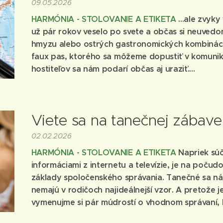
09.05.2026
HARMÓNIA - STOLOVANIE A ETIKETA
...ale zvyk
už pár rokov veselo po svete a občas si neuved
hmyzu alebo ostrých gastronomických kombinácií
faux pas, ktorého sa môžeme dopustiť v komuniká
hostiteľov sa nám podarí občas aj uraziť....
Viete sa na tanečnej zábav
02.02.2026
HARMÓNIA - STOLOVANIE A ETIKETA
Napriek sú
informáciami z internetu a televízie, je na počud
základy spoločenského správania. Tanečné sa ná
nemajú v rodičoch najideálnejší vzor. A pretože 
vymenujme si pár múdrostí o vhodnom správaní, k