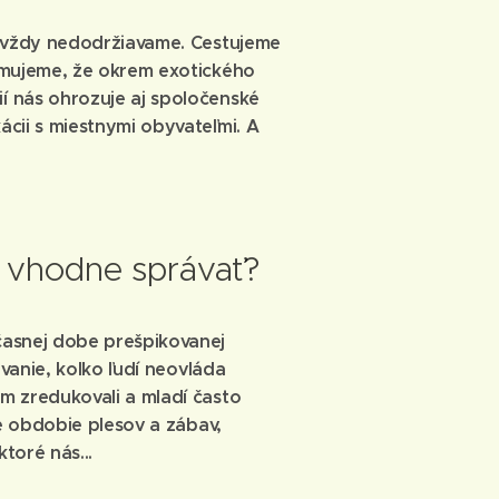
y vždy nedodržiavame. Cestujeme
omujeme, že okrem exotického
 nás ohrozuje aj spoločenské
cii s miestnymi obyvateľmi. A
e vhodne správať?
časnej dobe prešpikovanej
ovanie, koľko ľudí neovláda
m zredukovali a mladí často
je obdobie plesov a zábav,
toré nás...