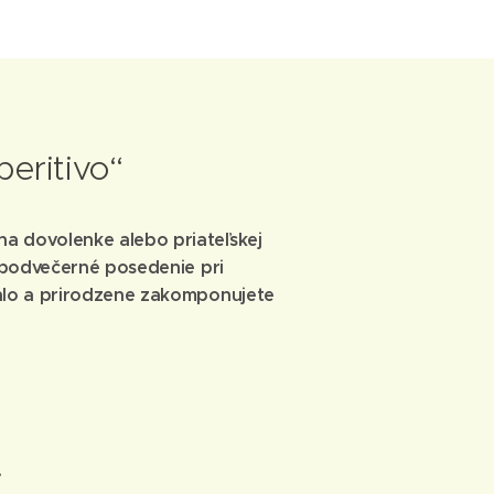
peritivo“
na dovolenke alebo priateľskej
é podvečerné posedenie pri
chlo a prirodzene zakomponujete
.