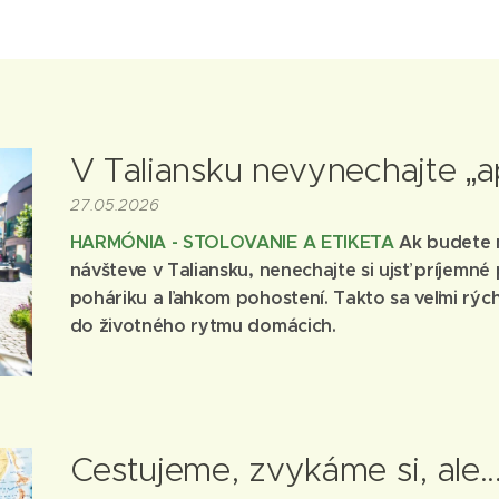
V Taliansku nevynechajte „a
27.05.2026
HARMÓNIA - STOLOVANIE A ETIKETA
Ak budete 
návšteve v Taliansku, nenechajte si ujsť príjemn
poháriku a ľahkom pohostení. Takto sa veľmi rý
do životného rytmu domácich.
Cestujeme, zvykáme si, ale..