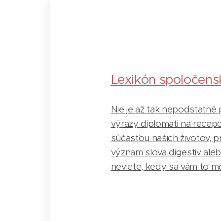
Lexikón spoločens
Nie je až tak nepodstatné
výrazy diplomati na recepci
súčasťou našich životov, pr
význam slova digestiv aleb
neviete, kedy sa vám to mô