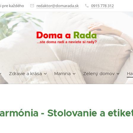
i pre každého
redaktor@domarada.sk
0915 778 312
Zdravie a krása
Mamina
Zelený domov
Ha
armónia - Stolovanie a etike