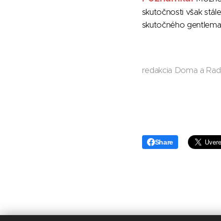
skutočnosti však stále
skutočného gentlema
redakcia Doma a Ra
Share