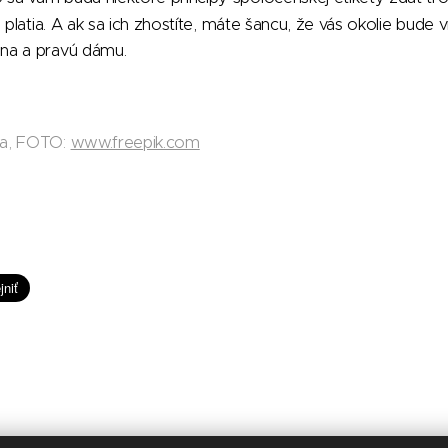
 platia. A ak sa ich zhostíte, máte šancu, že vás okolie bude 
na a pravú dámu.
da, FOTO:
www.freepik.com