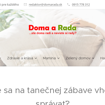
i pre každého
redaktor@domarada.sk
0915 778 312
Zdravie a krása
Mamina
Zelený domov
Ha
e sa na tanečnej zábave v
správať?