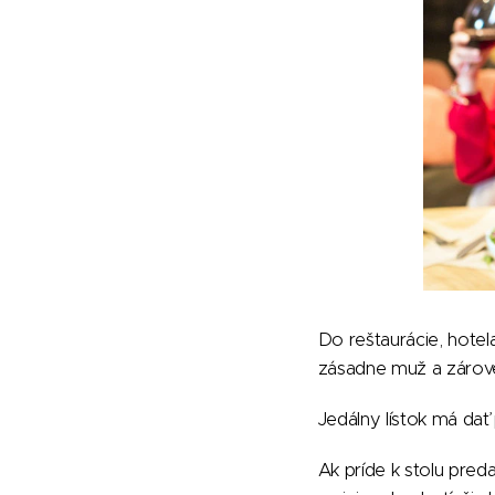
Do reštaurácie, hote
zásadne muž a zárove
Jedálny lístok má dať
Ak príde k stolu pred