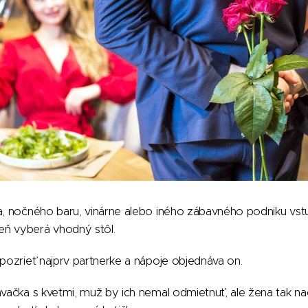
la, nočného baru, vinárne alebo iného zábavného podniku vst
ň vyberá vhodný stôl.
 pozrieť najprv partnerke a nápoje objednáva on.
avačka s kvetmi, muž by ich nemal odmietnuť, ale žena tak n