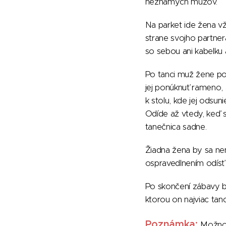
neznámych mužov.
Na parket ide žena v
strane svojho partner
so sebou ani kabelku 
Po tanci muž žene p
jej ponúknuť rameno, 
k stolu, kde jej odsunie
Odíde až vtedy, keď s
tanečnica sadne.
Žiadna žena by sa nem
ospravedlnením odísť 
Po skončení zábavy b
ktorou on najviac tanc
Poznámka:
Možno 