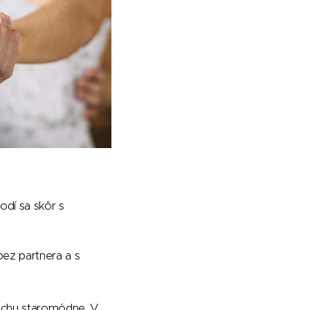
odí sa skôr s
ez partnera a s
rochu staromódne. V