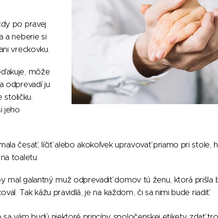
ždy po pravej
a a neberie si
ani vreckovku.
oďakuje, môže
a odprevadí ju
 stoličku.
i jeho
ala česať, líčiť alebo akokoľvek upravovať priamo pri stole, h
na toaletu.
y mal galantný muž odprevadiť domov tú ženu, ktorá prišla b
oval. Tak kážu pravidlá, je na každom, či sa nimi bude riadiť.
sa vám budú niektoré princípy spoločenskej etikety zdať t