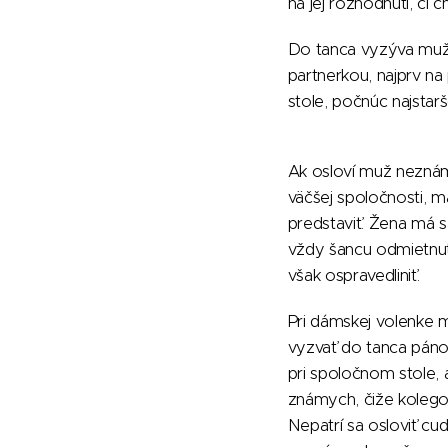
na jej rozhodnutí, či
Do tanca vyzýva muž
partnerkou, najprv na
stole, počnúc najstarš
Ak osloví muž nezná
väčšej spoločnosti, m
predstaviť. Žena má
vždy šancu odmietnuť
však ospravedliniť.
Pri dámskej volenke 
vyzvať do tanca pánov
pri spoločnom stole, 
známych, čiže kolego
Nepatrí sa osloviť cud