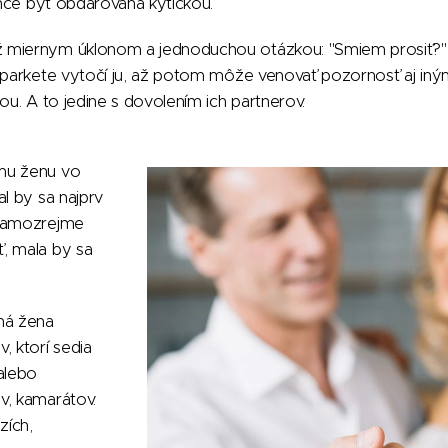
 chce byť obdarovaná kytičkou.
 miernym úklonom a jednoduchou otázkou: "Smiem prosiť?" 
 parkete vytočí ju, až potom môže venovať pozornosť aj iný
ou. A to jedine s dovolením ich partnerov.
mu ženu vo
al by sa najprv
 samozrejme
, mala by sa
má žena
, ktorí sedia
alebo
v, kamarátov.
zích,