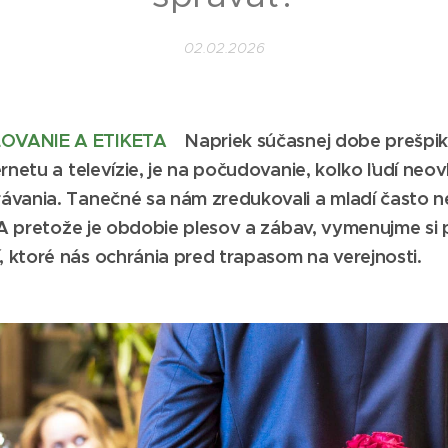
02.02.2026
OVANIE A ETIKETA
Napriek súčasnej dobe prešpi
ernetu a televízie, je na počudovanie, koľko ľudí neo
ávania. Tanečné sa nám zredukovali a mladí často n
. A pretože je obdobie plesov a zábav, vymenujme si 
 ktoré nás ochránia pred trapasom na verejnosti.