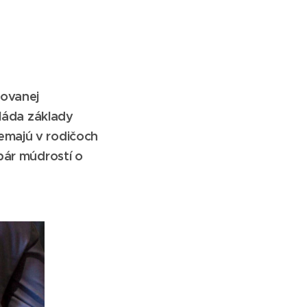
kovanej
vláda základy
emajú v rodičoch
pár múdrostí o