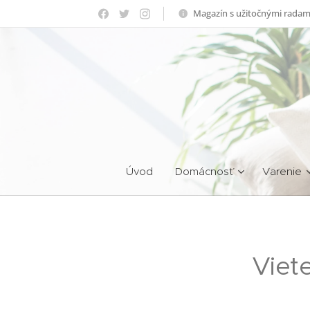
Magazín s užitočnými radam
Úvod
Domácnosť
Varenie
Viet