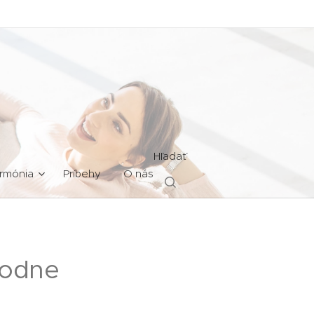
Hľadať
rmónia
Príbehy
O nás
hodne