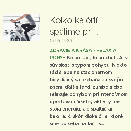
Koľko kalórií
spálime pri...
15.05.2026
ZDRAVIE A KRÁSA - RELAX A
POHYB
Koľko ľudí, toľko chutí. Aj v
súvislosti s typom pohybu. Niekto
rád šliape na stacionárnom
bicykli, iný sa preháňa za svojím
psom, ďalšia fandí zumbe alebo
relaxuje pohybom pri intenzívnom
upratovaní. Všetky aktivity nás
stoja energiu, ale spaľujú aj
kalórie, či skôr kilokalórie, ktoré
sme do seba natlačili v...