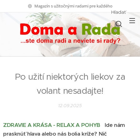
Magazín s užitočnými radami pre každého
Hľadať
Po užití niektorých liekov za
volant nesadajte!
12.09.2025
ZDRAVIE A KRÁSA - RELAX A POHYB
Ide nám
prasknúť hlava alebo nás bolia kríže? Nič