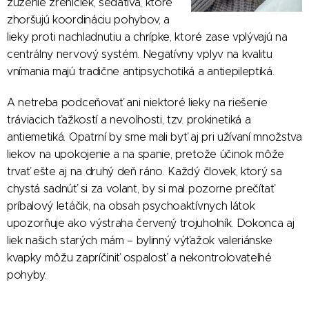
zúženie zreničiek, sedatíva, ktoré
zhoršujú koordináciu pohybov, a
lieky proti nachladnutiu a chrípke, ktoré zase vplývajú na
centrálny nervový systém. Negatívny vplyv na kvalitu
vnímania majú tradične antipsychotiká a antiepileptiká.
A netreba podceňovať ani niektoré lieky na riešenie
tráviacich ťažkostí a nevoľnosti, tzv. prokinetiká a
antiemetiká. Opatrní by sme mali byť aj pri užívaní množstva
liekov na upokojenie a na spanie, pretože účinok môže
trvať ešte aj na druhý deň ráno. Každý človek, ktorý sa
chystá sadnúť si za volant, by si mal pozorne prečítať
príbalový letáčik, na obsah psychoaktívnych látok
upozorňuje ako výstraha červený trojuholník. Dokonca aj
liek našich starých mám – bylinný výťažok valeriánske
kvapky môžu zapríčiniť ospalosť a nekontrolovateľné
pohyby.