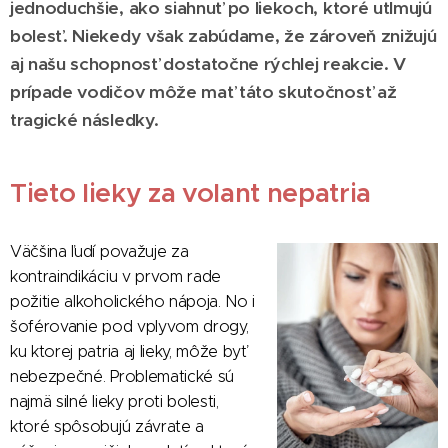
jednoduchšie, ako siahnuť po liekoch, ktoré utlmujú
bolesť. Niekedy však zabúdame, že zároveň znižujú
aj našu schopnosť dostatočne rýchlej reakcie. V
prípade vodičov môže mať táto skutočnosť až
tragické následky.
Tieto lieky za volant nepatria
Väčšina ľudí považuje za
kontraindikáciu v prvom rade
požitie alkoholického nápoja. No i
šoférovanie pod vplyvom drogy,
ku ktorej patria aj lieky, môže byť
nebezpečné. Problematické sú
najmä silné lieky proti bolesti,
ktoré spôsobujú závrate a