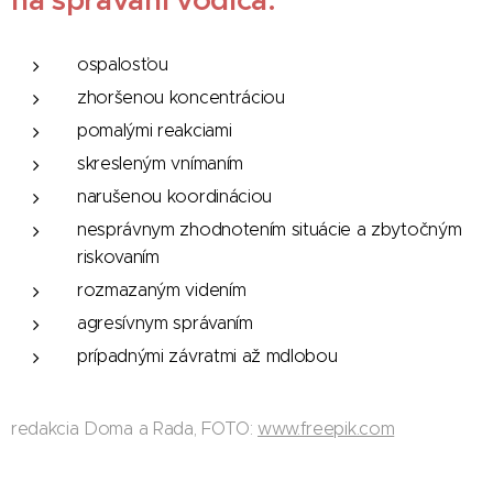
na správaní vodiča:
ospalosťou
zhoršenou koncentráciou
pomalými reakciami
skresleným vnímaním
narušenou koordináciou
nesprávnym zhodnotením situácie a zbytočným
riskovaním
rozmazaným videním
agresívnym správaním
prípadnými závratmi až mdlobou
redakcia Doma a Rada, FOTO:
www.freepik.com