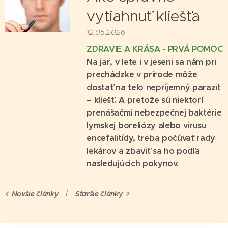
vytiahnuť kliešťa
12.05.2026
ZDRAVIE A KRÁSA - PRVÁ POMOC
Na jar, v lete i v jeseni sa nám pri
prechádzke v prírode môže
dostať na telo nepríjemný parazit
– kliešť. A pretože sú niektorí
prenášačmi nebezpečnej baktérie
lymskej boreliózy alebo vírusu
encefalitídy, treba počúvať rady
lekárov a zbaviť sa ho podľa
nasledujúcich pokynov.
Novšie články
Staršie články