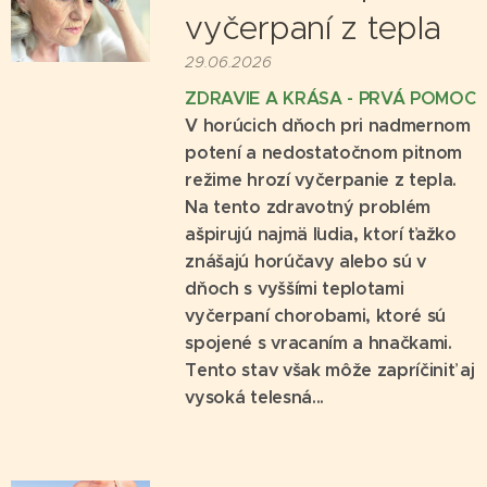
vyčerpaní z tepla
29.06.2026
ZDRAVIE A KRÁSA - PRVÁ POMOC
V horúcich dňoch pri nadmernom
potení a nedostatočnom pitnom
režime hrozí vyčerpanie z tepla.
Na tento zdravotný problém
ašpirujú najmä ľudia, ktorí ťažko
znášajú horúčavy alebo sú v
dňoch s vyššími teplotami
vyčerpaní chorobami, ktoré sú
spojené s vracaním a hnačkami.
Tento stav však môže zapríčiniť aj
vysoká telesná...