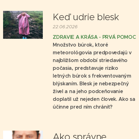
Keď udrie blesk
22.06.2026
ZDRAVIE A KRÁSA - PRVÁ POMOC
Množstvo búrok, ktoré
meteorológovia predpovedajú v
najbližšom období striedavého
počasia, predstavuje riziko
letných búrok s frekventovaným
blýskaním. Blesk je nebezpečný
živel a na jeho podceňovanie
doplatil už nejeden človek. Ako sa
účinne pred ním chrániť?
Ako správne