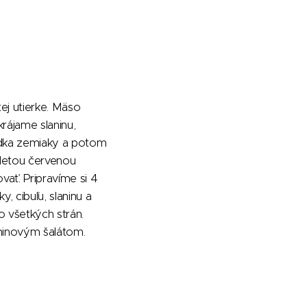
ej utierke. Mäso
rájame slaninu,
rudka zemiaky a potom
letou červenou
ať. Pripravíme si 4
 cibuľu, slaninu a
o všetkých strán.
ninovým šalátom.