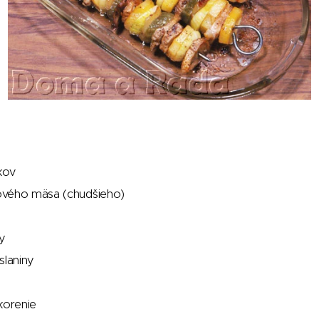
kov
vého mäsa (chudšieho)
ky
slaniny
korenie