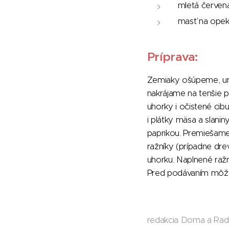
mletá červená
masť na opek
Príprava:
Zemiaky ošúpeme, umy
nakrájame na tenšie p
uhorky i očistené cib
i plátky mäsa a slan
paprikou. Premiešame
ražníky (prípadne dre
uhorku. Naplnené ražn
Pred podávaním môžem
redakcia Doma a Rad