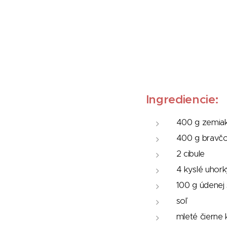
Ingrediencie:
400 g zemia
400 g bravčo
2 cibule
4 kyslé uhor
100 g údenej 
soľ
mleté čierne 