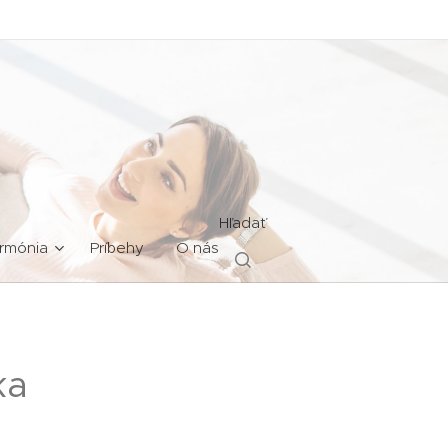
Hľadať
rmónia
Príbehy
O nás
ka