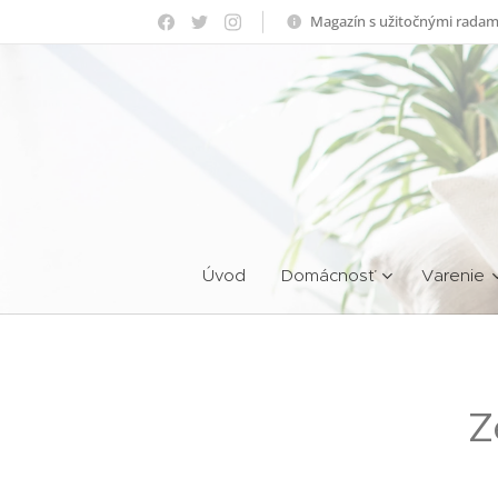
Magazín s užitočnými radam
Úvod
Domácnosť
Varenie
Z