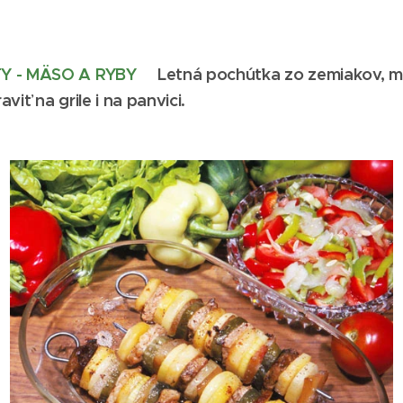
TY - MÄSO A RYBY
Letná pochúťka zo zemiakov, mä
viť na grile i na panvici.