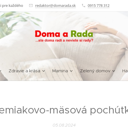
i pre každého
redaktor@domarada.sk
0915 778 312
Zdravie a krása
Mamina
Zelený domov
Ha
emiakovo-mäsová pochúť
05.08.2024