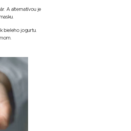
r. A alternatívou je
 masku.
 bieleho jogurtu.
émom.