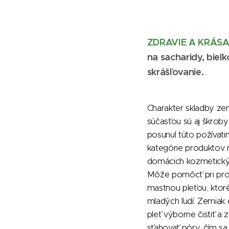
ZDRAVIE A KRÁS
na sacharidy, bielk
skrášľovanie.
Charakter skladby ze
súčasťou sú aj škroby
posunul túto požívati
kategórie produktov 
domácich kozmetický
Môže pomôcť pri pr
mastnou pleťou, ktoré
mladých ľudí. Zemiak
pleť výborne čistiť a 
sťahovať póry, čím sa