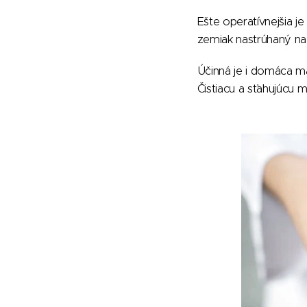
Ešte operatívnejšia j
zemiak nastrúhaný na 
Účinná je i domáca m
Čistiacu a sťahujúcu