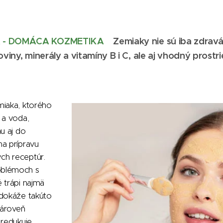
A - DOMÁCA KOZMETIKA
Zemiaky nie sú iba zdrav
oviny, minerály a vitamíny B i C, ale aj vhodný prostr
miaka, ktorého
 a voda,
nu aj do
na prípravu
ch receptúr.
oblémoch s
 trápi najmä
 dokáže takúto
zároveň
 redukuje