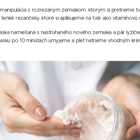
e manipulácia s rozrezaným zemiakom, ktorým si pretrieme tvá
tenké rezančeky, ktoré si aplikujeme na tvár ako vitamínovú
aska namiešaná s nastrúhaného nového zemiaka a pár lyžičiek
 masku po 10 minútach umyjeme a pleť natrieme vhodným kr