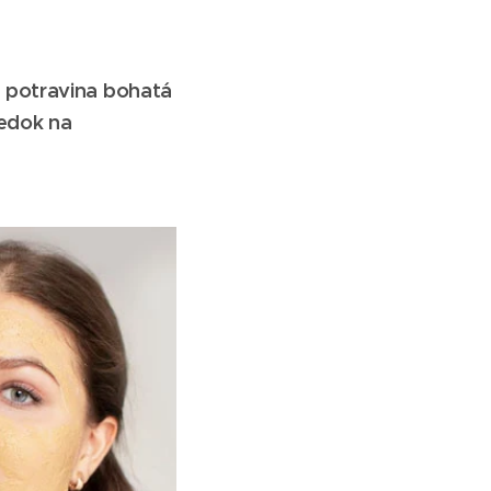
á potravina bohatá
iedok na