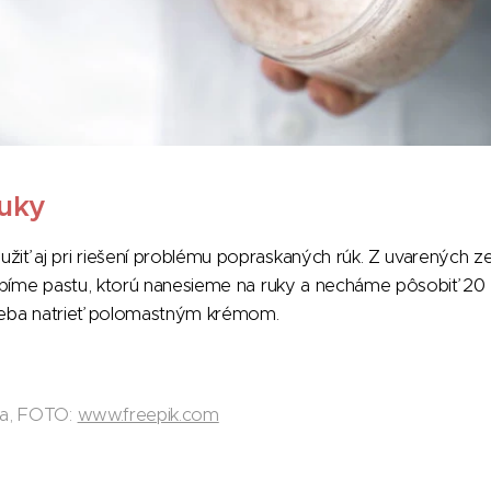
uky
ť aj pri riešení problému popraskaných rúk. Z uvarených ze
obíme pastu, ktorú nanesieme na ruky a necháme pôsobiť 20
treba natrieť polomastným krémom.
da, FOTO:
www.freepik.com