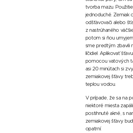
tvorba mazu. Použitie
jednoduché. Zemiak 
odšťavovači alebo šť
z nastrúhaného väčši
potom si ňou umyjeme
sme predtým zbavili 
líčidiel. Aplikovať šť
pomocou vatových t
asi 20 minútach si zv
zemiakovej šťavy tre
teplou vodou.
V prípade, že sa na 
niektoré miesta zapálil
postihnuté akné, s n
zemiakovej šťavy bu
opatrní.