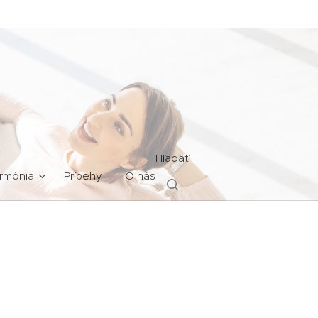
Hľadať
rmónia
Príbehy
O nás