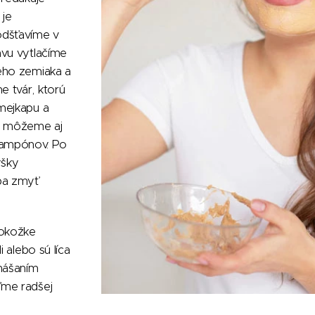
 je
odšťavíme v
avu vytlačíme
eho zemiaka a
 tvár, ktorú
mejkapu a
avu môžeme aj
ampónov. Po
yšky
ba zmyť
pokožke
i alebo sú líca
anášaním
ďme radšej