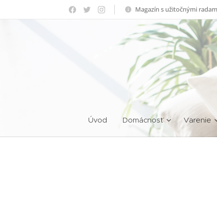
Magazín s užitočnými radam
Úvod
Domácnosť
Varenie