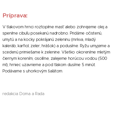
Príprava:
V tlakovom hrnci roztopíme masť alebo zohrejeme olej a
speníme cibuľu posekanú nadrobno. Pridáme očistenú,
umytú a na kocky pokrájanú zeleninu (mrkva, mladý
kaleráb, karfiol, zeler, hrášok) a podusíme. Ryžu umyjeme a
scedenú primiešame k zelenine. Všetko okoreníme mletým
čiernym korením, osolíme, zalejeme horúcou vodou (500
ml), hrniec uzavrieme a pod tlakom dusíme 5 minút.
Podávame s uhorkovým šalátom.
redakcia Doma a Rada