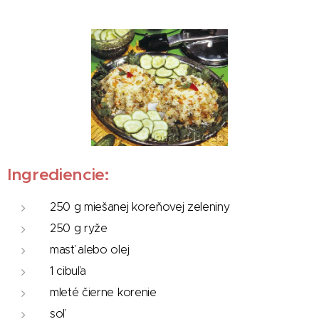
Ingrediencie:
250 g miešanej koreňovej zeleniny
250 g ryže
masť alebo olej
1 cibuľa
mleté čierne korenie
soľ