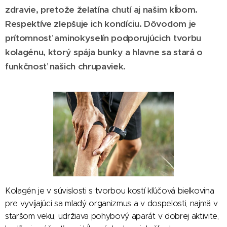
zdravie, pretože želatína chutí aj našim kĺbom.
Respektíve zlepšuje ich kondíciu. Dôvodom je
prítomnosť aminokyselín podporujúcich tvorbu
kolagénu, ktorý spája bunky a hlavne sa stará o
funkčnosť našich chrupaviek.
Kolagén je v súvislosti s tvorbou kostí kľúčová bielkovina
pre vyvíjajúci sa mladý organizmus a v dospelosti, najmä v
staršom veku, udržiava pohybový aparát v dobrej aktivite,