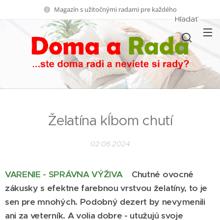
Magazín s užitočnými radami pre každého
Hľadať
Želatína kĺbom chutí
02.06.2024
VARENIE - SPRÁVNA VÝŽIVA
Chutné ovocné
zákusky s efektne farebnou vrstvou želatíny, to je
sen pre mnohých. Podobný dezert by nevymenili
ani za veterník. A volia dobre - utužujú svoje