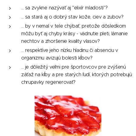
... sa zvykne nazývať aj "elixír mladosti"?
... sa stará aj o dobrý stav kože, ciev a zubov?
... by v nemal v tele chýbať, pretože dôsledkom
môžu byť aj chyby krásy - vädnutie pleti, lámanie
nechtov a zhoršenie kvality vlasov?
... respektíve jeho nízku hladinu či absenciu v
organizmu avizujú bolesti kĺbov?
... je dôležitý veľmi pre športovcov pre zvýšenú
záťaž na kĺby a pre starých ľudí, ktorých potrebujú
chrupavky regenerovať?