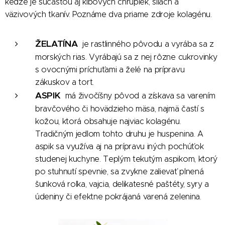
keďže je súčasťou aj kĺbových chrupiek, šliach a
väzivových tkanív. Poznáme dva priame zdroje kolagénu.
ŽELATÍNA
je rastlinného pôvodu a vyrába sa z
morských rias. Vyrábajú sa z nej rôzne cukrovinky
s ovocnými príchuťami a želé na prípravu
zákuskov a tort.
ASPIK
má živočíšny pôvod a získava sa varením
bravčového či hovädzieho mäsa, najmä častí s
kožou, ktorá obsahuje najviac kolagénu.
Tradičným jedlom tohto druhu je huspenina. A
aspik sa využíva aj na prípravu iných pochúťok
studenej kuchyne. Teplým tekutým aspikom, ktorý
po stuhnutí spevnie, sa zvykne zalievať plnená
šunková rolka, vajcia, delikatesné paštéty, syry a
údeniny či efektne pokrájaná varená zelenina.