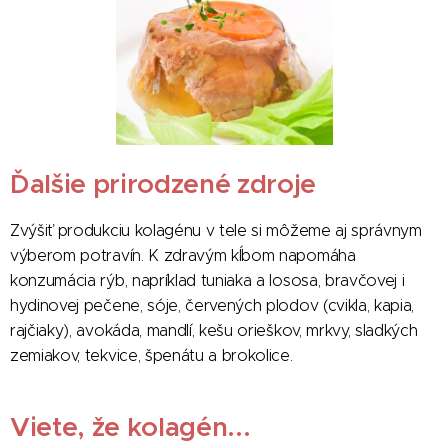
Ďalšie prirodzené zdroje
Zvýšiť produkciu kolagénu v tele si môžeme aj správnym
výberom potravín. K zdravým kĺbom napomáha
konzumácia rýb, napríklad tuniaka a lososa, bravčovej i
hydinovej pečene, sóje, červených plodov (cvikla, kapia,
rajčiaky), avokáda, mandlí, kešu orieškov, mrkvy, sladkých
zemiakov, tekvice, špenátu a brokolice.
Viete, že kolagén...