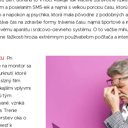
m a posielaním SMS-iek a najmä s veľkou porciou času, ktorú 
o a napokon aj psychika, ktorá mala pôvodne z podobných akt
va čas na zdravšie formy trávenia času, najmä športové a i
vému aparátu i srdcovo-cievneho systému. O to väčšie mínu
tne ťažkosti hrozia extrémnym používateľom počítača a inte
ku
:
Pri
 na monitor sa
rknutí, ktoré
lzný film
kajšími vplyvmi.
ú tým
ané, vzniká
. Trenie
vrstiev oka o
iesť k