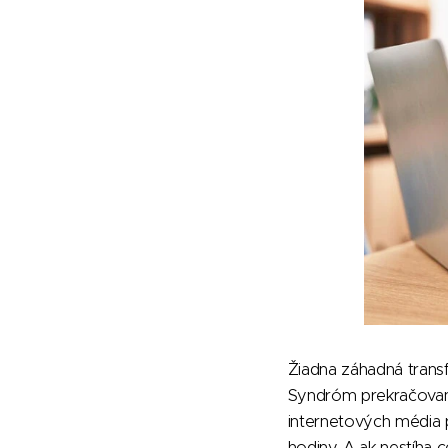
Žiadna záhadná trans
Syndróm prekračovani
internetových média p
hodiny. A ak nestíha c