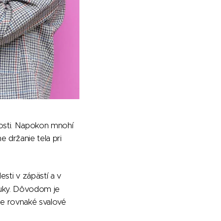
nosti. Napokon mnohí
 držanie tela pri
ti v zápästí a v
 ruky. Dôvodom je
ce rovnaké svalové