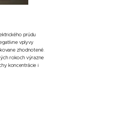
ektrického prúdu
Negatívne vplyvy
lifikovane zhodnotené.
edných rokoch výrazne
chy koncentrácie i