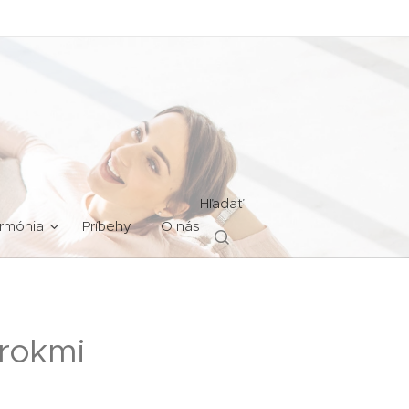
Hľadať
rmónia
Príbehy
O nás
trokmi