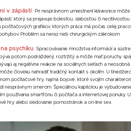
mi v zápästí
:
Pri nesprávnom umiestnení klávesnice môže
pästí, ktorý sa prejavuje bolesťou, slabosťou či necitlivosťou
m počítačových grafikov, ktorých práca má počas celej praco
pohybov. Problém sa neraz rieši chirurgickým zákrokom.
 na psychiku
:
Spracovávanie množstva informácií a sústr
k býva potom podráždený, roztržitý a môže mať poruchy spán
vajú aj negatívne reakcie na sociálnych sieťach a neosobná
môže človeku nahradiť tradičný kontakt s okolím. U tínedžerov
mom počítačové hry, najmä bojové, ktoré svojím charaktero
udí nesprávnym smerom. Špeciálnou kapitolou je vybudovanie 
ním používania smartfónu či počítača a internetovej ponuky. 
ové hry alebo sledovanie pornostránok a on-line sex.