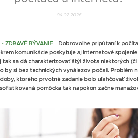
04.02.2026
 - ZDRAVÉ BÝVANIE
Dobrovoľne pripútaní k počít
krem komunikácie poskytuje aj internetové spojenie,
 tak sa dá charakterizovať štýl života niektorých (či
o by si bez technických vynálezov počali. Problém n
doby, ktorého prvotné zadanie bolo uľahčovať život
 sofistikovaná pomôcka tak napokon začne manažov