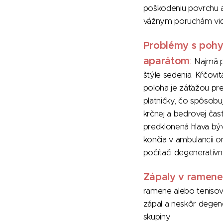
poškodeniu povrchu 
vážnym poruchám vid
Problémy s poh
aparátom
:
Najmä p
štýle sedenia. Kŕčovi
poloha je záťažou pr
platničky, čo spôsobuj
krčnej a bedrovej čast
predklonená hlava býv
končia v ambulancii o
počítači degeneratív
Zápaly v ramene
ramene alebo tenisový
zápal a neskôr degen
skupiny.