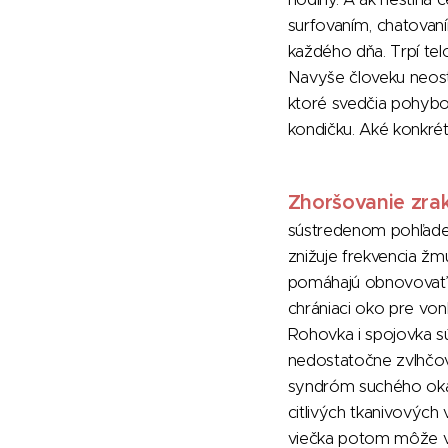
surfovaním, chatovaní
každého dňa. Trpí tel
Navyše človeku neostá
ktoré svedčia pohybo
kondičku. Aké konkré
Zhoršovanie zra
sústredenom pohľade
znižuje frekvencia žmu
pomáhajú obnovovať s
chrániaci oko pre von
Rohovka i spojovka s
nedostatočne zvlhčov
syndróm suchého oka
citlivých tkanivových 
viečka potom môže v