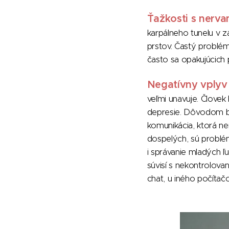
Ťažkosti s nerva
karpálneho tunelu v zá
prstov. Častý problé
často sa opakujúcich 
Negatívny vplyv
veľmi unavuje. Člove
depresie. Dôvodom bý
komunikácia, ktorá ne
dospelých, sú problé
i správanie mladých ľ
súvisí s nekontrolova
chat, u iného počítač