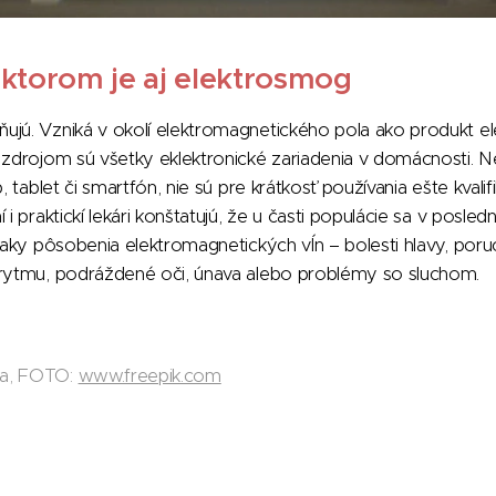
ktorom je aj elektrosmog
ujú. Vzniká v okolí elektromagnetického pola ako produkt el
 zdrojom sú všetky eklektronické zariadenia v domácnosti. 
p, tablet či smartfón, nie sú pre krátkosť používania ešte kva
 i praktickí lekári konštatujú, že u časti populácie sa v posl
znaky pôsobenia elektromagnetických vĺn – bolesti hlavy, poru
orytmu, podráždené oči, únava alebo problémy so sluchom.
da, FOTO:
www.freepik.com