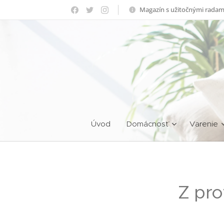
Magazín s užitočnými radam
Úvod
Domácnosť
Varenie
Z pro