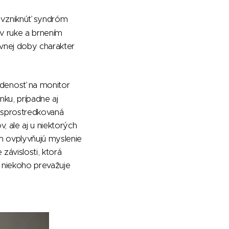
 vzniknúť syndróm
 v ruke a brnením
vnej doby charakter
edenosť na monitor
ku, prípadne aj
 sprostredkovaná
, ale aj u niektorých
m ovplyvňujú myslenie
závislosti, ktorá
U niekoho prevažuje