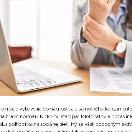
formácia vybavenia domácnosti, ale samotného konzumenta, 
a hraníc normálu. Niekomu stačí pár telefonátov a občas in
lus polhodinka na sociálnej sieti, iný sa však podobným aktiv
ez deň, doháňa to v noci. Riskuje tak viaceré zdravotné riziká