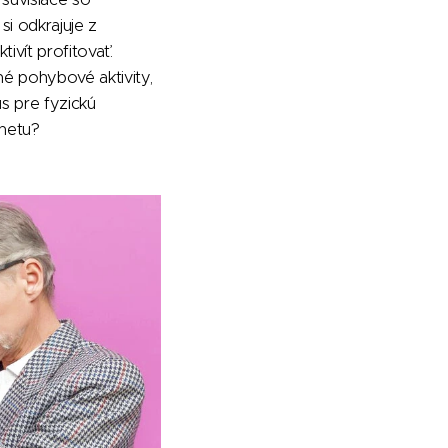
si odkrajuje z
ivít profitovať.
né pohybové aktivity,
s pre fyzickú
rnetu?