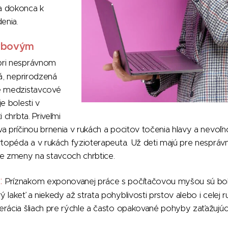
a dokonca k
enia.
ybovým
ri nesprávnom
tá, neprirodzená
e medzistavcové
e bolesti v
i chrbta. Priveľmi
a príčinou brnenia v rukách a pocitov točenia hlavy a nevoľ
rtopéda a v rukách fyzioterapeuta. Už deti majú pre nesprávne
ne zmeny na stavcoch chrbtice.
:
Príznakom exponovanej práce s počítačovou myšou sú boles
 lakeť a niekedy až strata pohyblivosti prstov alebo i celej
erácia šliach pre rýchle a často opakované pohyby zaťažujú