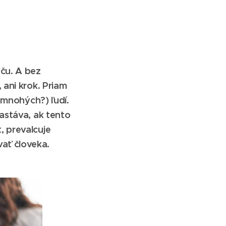
aču. A bez
 ani krok. Priam
 mnohých?) ľudí.
astáva, ak tento
, prevalcuje
ať človeka.