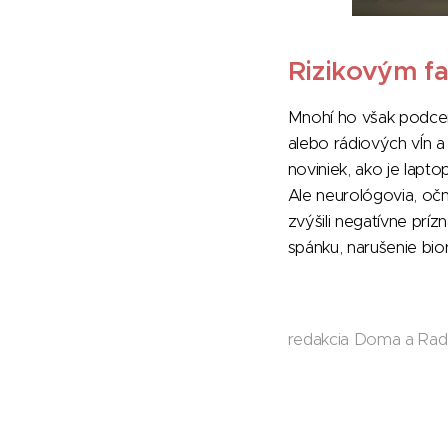
Rizikovým fa
Mnohí ho však podceň
alebo rádiových vĺn a
noviniek, ako je lapto
Ale neurológovia, oční
zvýšili negatívne prí
spánku, narušenie bi
redakcia Doma a Ra