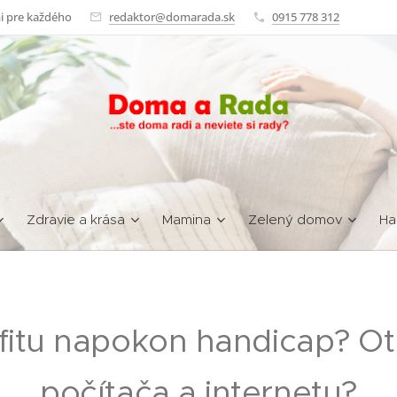
i pre každého
redaktor@domarada.sk
0915 778 312
Zdravie a krása
Mamina
Zelený domov
Ha
fitu napokon handicap? O
počítača a internetu?