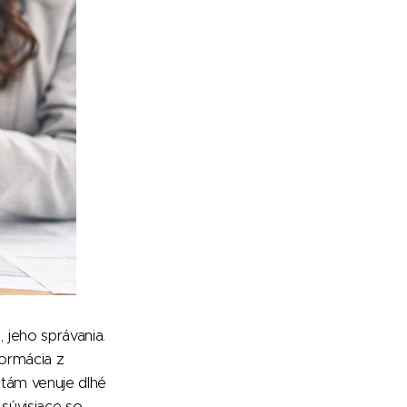
jeho správania.
formácia z
itám venuje dlhé
 súvisiace so