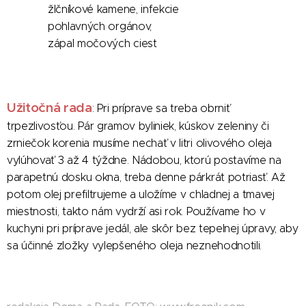
žlčníkové kamene, infekcie
pohlavných orgánov,
zápal močových ciest
Užitočná rada
: Pri príprave sa treba obrniť
trpezlivosťou. Pár gramov byliniek, kúskov zeleniny či
zrniečok korenia musíme nechať v litri olivového oleja
vylúhovať 3 až 4 týždne. Nádobou, ktorú postavíme na
parapetnú dosku okna, treba denne párkrát potriasť. Až
potom olej prefiltrujeme a uložíme v chladnej a tmavej
miestnosti, takto nám vydrží asi rok. Používame ho v
kuchyni pri príprave jedál, ale skôr bez tepelnej úpravy, aby
sa účinné zložky vylepšeného oleja neznehodnotili.