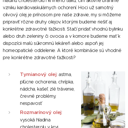
hladinu cholesterolu i krvného tlaku, čím aktívne bránime
vzniku kardiovaskulárnych ochorení. Hoci už samotný
olivový olej je prínosom pre naše zdravie, my si môžeme
pripraviť rôzne druhy olejov, ktorými budeme riešiť aj
konkrétne zdravotné ťažkosti. Stačí pridať vhodnú bylinku
alebo druh zeleniny či ovocia a v komore budeme mať k
dispozícii malú súkromnú lekáreň alebo aspoň jej
homeopatické oddelenie. A ktoré kombinácie sú vhodné
pre konkrétne zdravotné ťažkosti?
Tymianový olej
: astma,
pľúcne ochorenia, chrípka,
nádcha, kašeľ, zlé trávenie,
črevné problémy,
nespavosť
Rozmarínový olej
:
vysoká hladina
cholesterolu v krvi