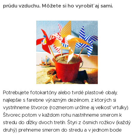
prúdu vzduchu. Môžete si ho vyrobiť aj sami.
Potrebujete fotokartóny alebo tvrdé plastové obaly,
najlepšie s farebne výrazným dezénom, z ktorých si
vystrihneme štvorce (rozmerom určíme aj veľkosť vrtuľky).
Štvorec potom v každom rohu nastrihneme smerom k
stredu do dĺžky dvoch tretín. Štyri z ôsmich rožkov (každý
druhý) prehneme smerom do stredu a v jednom bode