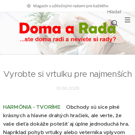
Magazín s užitočnými radami pre každého
Hľadať
Vyrobte si vrtuľku pre najmenších
10.06.2026
HARMÓNIA - TVORÍME
Obchody sú síce plné
krásnych a hlavne drahých hračiek, ale verte, že
vaše dieťa dokáže potešiť aj úplne jednoduchá hra.
Napríklad pohyb vrtuľky alebo veterníka vplyvom