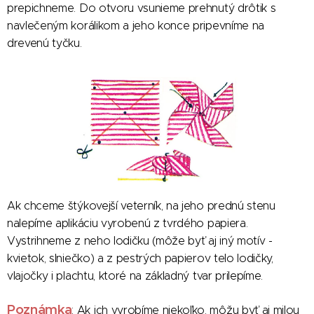
prepichneme. Do otvoru vsunieme prehnutý drôtik s
navlečeným korálikom a jeho konce pripevníme na
drevenú tyčku.
Ak chceme štýkovejší veterník, na jeho prednú stenu
nalepíme aplikáciu vyrobenú z tvrdého papiera.
Vystrihneme z neho lodičku (môže byť aj iný motív -
kvietok, slniečko) a z pestrých papierov telo lodičky,
vlajočky i plachtu, ktoré na základný tvar prilepíme.
Poznámka
: Ak ich vyrobíme niekoľko, môžu byť aj milou