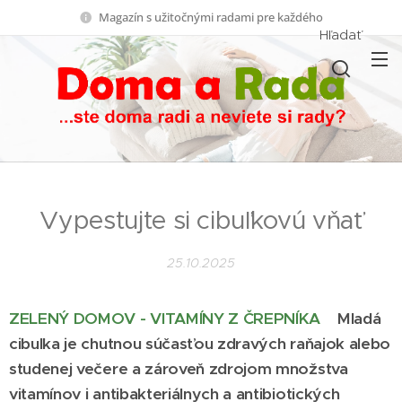
Magazín s užitočnými radami pre každého
Hľadať
Vypestujte si cibuľkovú vňať
25.10.2025
ZELENÝ DOMOV - VITAMÍNY Z ČREPNÍKA
Mladá
cibuľka je chutnou súčasťou zdravých raňajok alebo
studenej večere a zároveň zdrojom množstva
vitamínov i antibakteriálnych a antibiotických