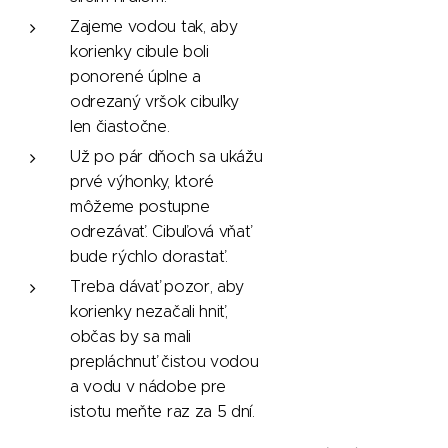
Zajeme vodou tak, aby
korienky cibule boli
ponorené úplne a
odrezaný vršok cibuľky
len čiastočne.
Už po pár dňoch sa ukážu
prvé výhonky, ktoré
môžeme postupne
odrezávať. Cibuľová vňať
bude rýchlo dorastať.
Treba dávať pozor, aby
korienky nezačali hniť,
občas by sa mali
prepláchnuť čistou vodou
a vodu v nádobe pre
istotu meňte raz za 5 dní.