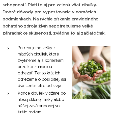
schopností. Platí to aj pre zelenú vňať cibuľky.
Dobré dôvody pre vypestovanie v domácich
podmienkach.
Na rýchle získanie pravidelného
bohatého zdroja živín nepotrebujeme veľké
záhradnícke skúsenosti, zvládne to aj začiatočník.
Potrebujeme vršky z
mladých cibuliek, ktoré
zvykneme aj s korienkami
pred konzumáciou
odrezať. Tento krát ich
odrežeme o čosi ďalej, asi
dva centimetre od kraja.
Konce cibuliek vložíme do
hlbšej sklenej misky alebo
nižšej zaváraninovej so
širším hrdlom.