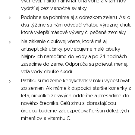
vyčnieval. Takto námvňať plná vône a vitamínov
vydrží aj cez vianočné sviatky.
Podobne sa pohráme aj s odrezkom zeleru. Asi o
dva týždne sa nám odvďačí vňaťou výraznej chuti,
ktorá vylepší mäsové vývary či pečené zemiaky.
Na získanie cibuľovej vňate, ktorá má aj
antiseptické účinky, potrebujeme malé cibuľky.
Najprv ich namočíme do vody a po 24 hodinách
zasadíme do zeme. Odporúča sa polievať menej,
veľa vody cibuľke škodí.
Pažítku si môžeme kedykoľvek v roku vypestovať
zo semien. Ak máme k dispozícii staršie korienky z
leta, niekoľko zdravých oddelíme a presadíme do
nového črepníka. Celú zimu si dorastajúcou
úrodou budeme zabezpečovať prísun dôležitých
minerálov a vitamínu C.