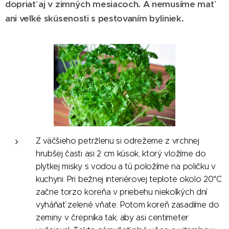
dopriať aj v zimných mesiacoch. A nemusíme mať
ani veľké skúsenosti s pestovaním byliniek.
Z väčšieho petržlenu si odrežeme z vrchnej
hrubšej časti asi 2 cm kúsok, ktorý vložíme do
plytkej misky s vodou a tú položíme na poličku v
kuchyni. Pri bežnej interiérovej teplote okolo 20°C
začne torzo koreňa v priebehu niekoľkých dní
vyháňať zelené vňate. Potom koreň zasadíme do
zeminy v črepníka tak, aby asi centimeter