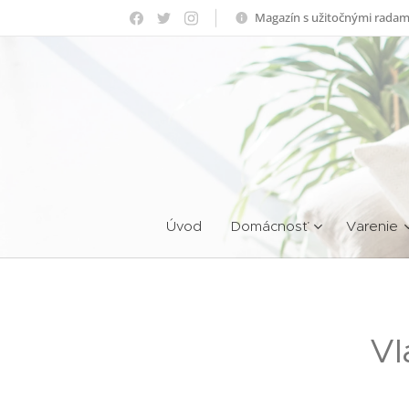
Magazín s užitočnými radam
Úvod
Domácnosť
Varenie
Vl