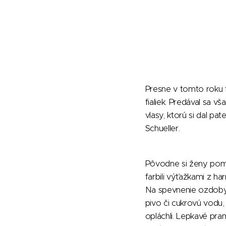
Presne v tomto roku 
fialiek. Predával sa 
vlasy, ktorú si dal pa
Schueller.
Pôvodne si ženy pomáh
farbili výťažkami z h
Na spevnenie ozdoby 
pivo či cukrovú vodu,
opláchli. Lepkavé pra