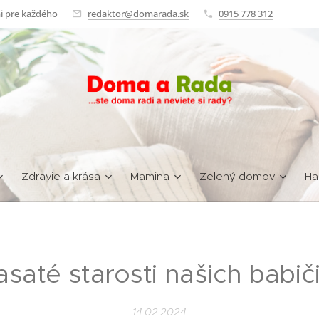
i pre každého
redaktor@domarada.sk
0915 778 312
Zdravie a krása
Mamina
Zelený domov
Ha
asaté starosti našich babič
14.02.2024