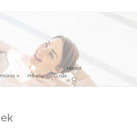
Hľadať
rmónia
Príbehy
O nás
iek