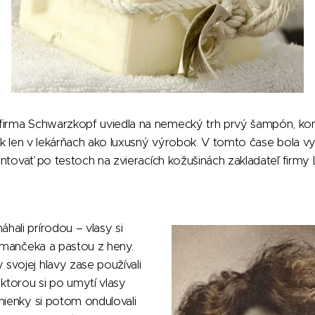
firma Schwarzkopf uviedla na nemecký trh prvý šampón, ko
však len v lekárňach ako luxusný výrobok. V tomto čase bola vy
tentovať po testoch na zvieracích kožušinách zakladateľ firmy
ali prírodou – vlasy si
armančeka a pastou z heny.
svojej hlavy zase používali
 ktorou si po umytí vlasy
mienky si potom ondulovali