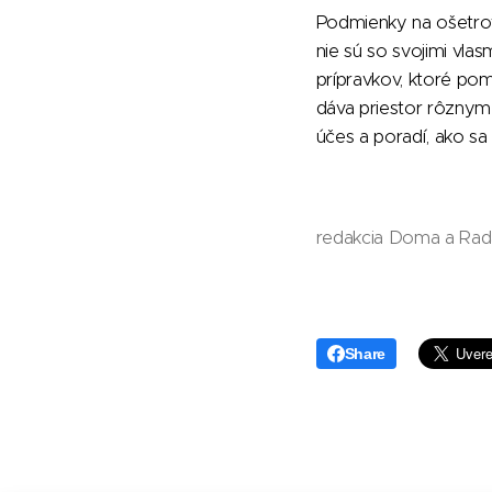
Podmienky na ošetrov
nie sú so svojimi vl
prípravkov, ktoré pom
dáva priestor rôznym 
účes a poradí, ako sa
redakcia Doma a Ra
Share