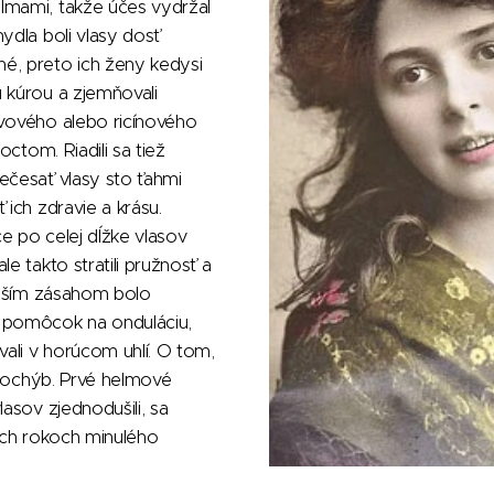
lmami, takže účes vydržal
ydla boli vlasy dosť
é, preto ich ženy kedysi
 kúrou a zjemňovali
ivového alebo ricínového
 octom. Riadili sa tiež
ečesať vlasy sto ťahmi
 ich zdravie a krásu.
e po celej dĺžke vlasov
le takto stratili pružnosť a
kejším zásahom bolo
 pomôcok na onduláciu,
vali v horúcom uhlí. O tom,
o pochýb. Prvé helmové
lasov zjednodušili, sa
tych rokoch minulého