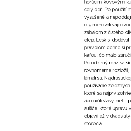
horúcimi kovovými ku
celý deň. Po použití m
vysušené a nepoddajn
regenerovali vajcovou
zábalom z čistého ol
oleja. Lesk si dodávali
pravidlom denne si pr
kefou, čo malo zaručiť
Prirodzený maz sa síc
rovnomerne rozložil, a
lámali sa. Najdrastic
používanie železných
ktoré sa najprv zohrie
ako ničili vlasy, niet
sušiče, ktoré úpravu v
objavili až v dvadsia
storočia.