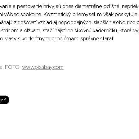
anie a pestovanie hrivy sú dnes diametrálne odlišné, naprie
asmi vôbec spokojné. Kozmetický priemysel im však poskytuje
áhajú zlepšovať vzhľad aj nepoddajných, slabších alebo ried
strihom a dĺžkam, stačí nájsť len šikovnú kaderníčku, ktorá vy
 o vlasy s konkrétnymi problémami správne starať.
da, FOTO:
www.pixabay.com