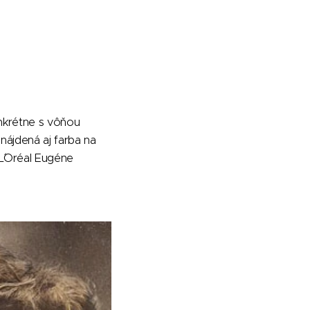
nkrétne s vôňou
nájdená aj farba na
 L´Oréal Eugéne