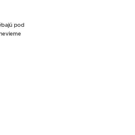
ýbajú pod
 nevieme