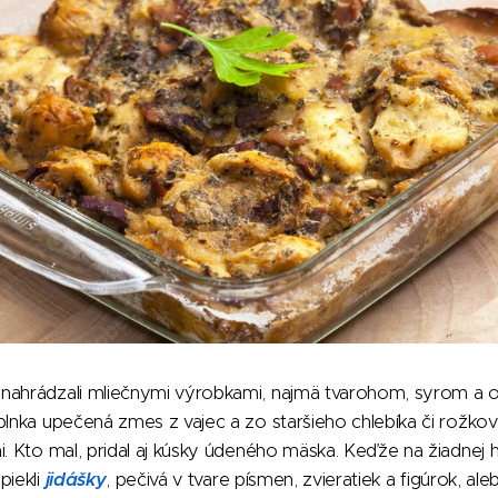
nahrádzali mliečnymi výrobkami, najmä tvarohom, syrom a 
 plnka upečená zmes z vajec a zo staršieho chlebíka či rožk
i. Kto mal, pridal aj kúsky údeného mäska. Keďže na žiadnej
piekli
jidášky
, pečivá v tvare písmen, zvieratiek a figúrok, al