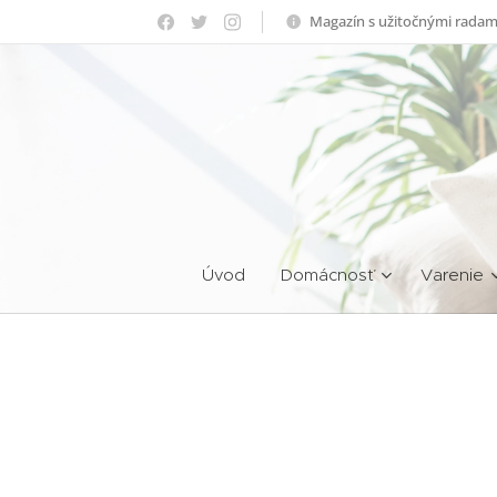
Magazín s užitočnými radam
Úvod
Domácnosť
Varenie