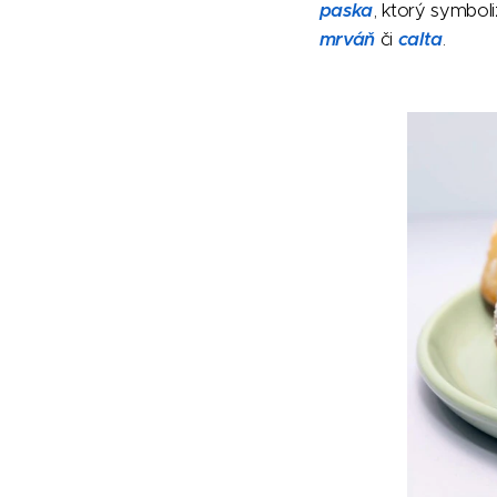
paska
, ktorý symboli
mrváň
či
calta
.