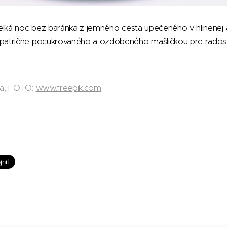
eľká noc bez baránka z jemného cesta upečeného v hlinenej 
atrične pocukrovaného a ozdobeného mašličkou pre radosť 
da, FOTO:
www.freepik.com