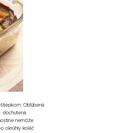
oštiepkom. Obľúbená
ov dochutená
 hostine nemôže
ebo okrúhly koláč