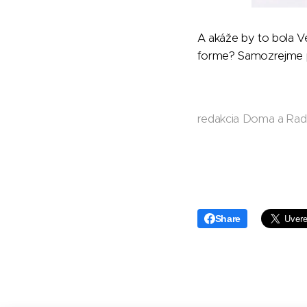
A akáže by to bola V
forme? Samozrejme p
redakcia Doma a Ra
Share