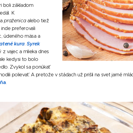
ri boli základom
edál. K
la
praženica
alebo tiež
, inde preferovali
c, údeného mäsa a
ratené kura
.
Syrek
 z vajec a mlieka dnes
le kedysi to bolo
dlo. Zvykol sa ponúkať
odili polievať. A pretože v stádach už prišli na svet jarné mláď
hňa
.