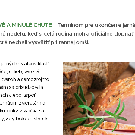
VÉ A MINULÉ CHUTE
Termínom pre ukončenie jarn
 nedeľu, keď si celá rodina mohla oficiálne dopriať
ré nechali vysvätiť pri rannej omši.
jarných sviatkov klásť
če, chlieb, varená
o, tvaroh a samozrejme
nám sa prisudzovala
nich alebo aspoň
 domácim zvieratám a
krupinky z vajíčka sa
dy, aby bolo dostatok