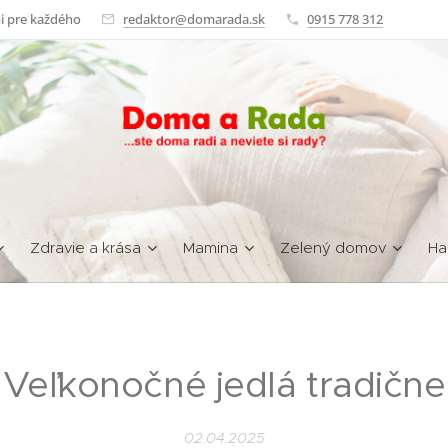
i pre každého
redaktor@domarada.sk
0915 778 312
Zdravie a krása
Mamina
Zelený domov
Ha
Veľkonočné jedlá tradične
02.04.2025