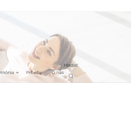
Hľadať
rmónia
Príbehy
O nás