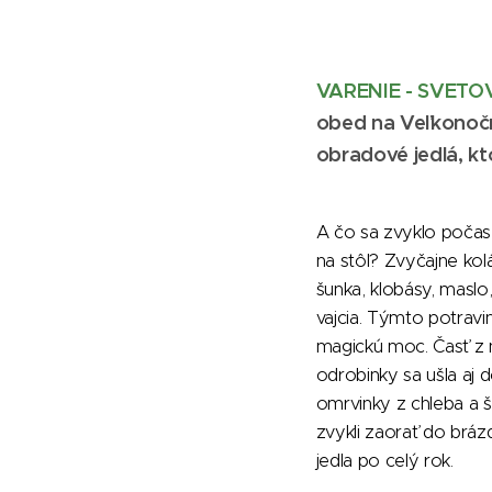
VARENIE - SVETO
obed na Veľkonočnú
obradové jedlá, kto
A čo sa zvyklo počas 
na stôl? Zvyčajne kolá
šunka, klobásy, masl
vajcia. Týmto potravi
magickú moc. Časť z 
odrobinky sa ušla aj
omrvinky z chleba a š
zvykli zaorať do bráz
jedla po celý rok.