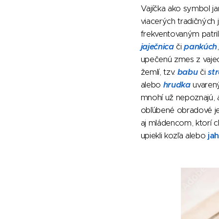
Vajíčka ako symbol ja
viacerých tradičných j
frekventovaným patri
jaječnica
či
pankúch
upečenú zmes z vaje
žemlí, tzv.
babu
či
st
alebo
hrudka
uvarený
mnohí už nepoznajú, a
obľúbené obradové je
aj mládencom, ktorí ch
upiekli kozľa alebo
ja