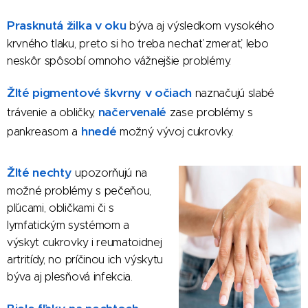
Prasknutá žilka v oku
býva aj výsledkom vysokého
krvného tlaku, preto si ho treba nechať zmerať, lebo
neskôr spôsobí omnoho vážnejšie problémy.
Žlté pigmentové škvrny v očiach
naznačujú slabé
načervenalé
trávenie a obličky,
zase problémy s
hnedé
pankreasom a
možný vývoj cukrovky.
Žlté nechty
upozorňujú na
možné problémy s pečeňou,
pľúcami, obličkami či s
lymfatickým systémom a
výskyt cukrovky i reumatoidnej
artritídy, no príčinou ich výskytu
býva aj plesňová infekcia.