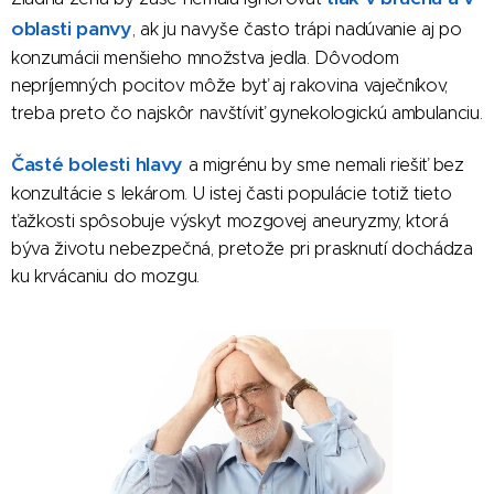
oblasti panvy
, ak ju navyše často trápi nadúvanie aj po
konzumácii menšieho množstva jedla. Dôvodom
nepríjemných pocitov môže byť aj rakovina vaječníkov,
treba preto čo najskôr navštíviť gynekologickú ambulanciu.
Časté bolesti hlavy
a migrénu by sme nemali riešiť bez
konzultácie s lekárom. U istej časti populácie totiž tieto
ťažkosti spôsobuje výskyt mozgovej aneuryzmy, ktorá
býva životu nebezpečná, pretože pri prasknutí dochádza
ku krvácaniu do mozgu.