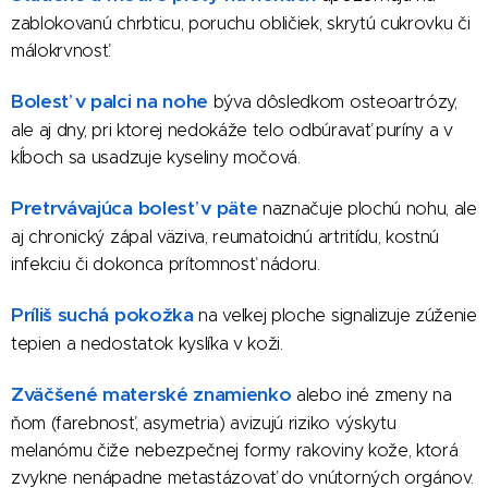
zablokovanú chrbticu, poruchu obličiek, skrytú cukrovku či
málokrvnosť.
Bolesť v palci na nohe
býva dôsledkom osteoartrózy,
ale aj dny, pri ktorej nedokáže telo odbúravať puríny a v
kĺboch sa usadzuje kyseliny močová.
Pretrvávajúca bolesť v päte
naznačuje plochú nohu, ale
aj chronický zápal väziva, reumatoidnú artritídu, kostnú
infekciu či dokonca prítomnosť nádoru.
Príliš suchá pokožka
na veľkej ploche signalizuje zúženie
tepien a nedostatok kyslíka v koži.
Zväčšené materské znamienko
alebo iné zmeny na
ňom (farebnosť, asymetria) avizujú riziko výskytu
melanómu čiže nebezpečnej formy rakoviny kože, ktorá
zvykne nenápadne metastázovať do vnútorných orgánov.