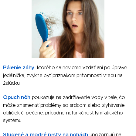
Pálenie záhy
, ktorého sa nevieme vzdať ani po úprave
jedálnička, zvykne byť príznakom prítomnosti vredu na
žalúdku.
Opuch nôh
poukazuje na zadržiavanie vody v tele, čo
môže znamenať problémy so srdcom alebo zlyhávanie
obličiek či pečene, prípadne nefunkčnosť lymfatického
systému.
Studené a modré prsty na nohách
upozorňujú na