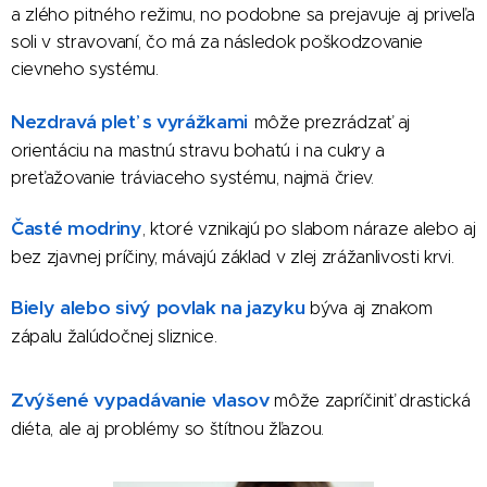
a zlého pitného režimu, no podobne sa prejavuje aj priveľa
soli v stravovaní, čo má za následok poškodzovanie
cievneho systému.
Nezdravá pleť s vyrážkami
môže prezrádzať aj
orientáciu na mastnú stravu bohatú i na cukry a
preťažovanie tráviaceho systému, najmä čriev.
Časté modriny
, ktoré vznikajú po slabom náraze alebo aj
bez zjavnej príčiny, mávajú základ v zlej zrážanlivosti krvi.
Biely alebo sivý povlak na jazyku
býva aj znakom
zápalu žalúdočnej sliznice.
Zvýšené vypadávanie vlasov
môže zapríčiniť drastická
diéta, ale aj problémy so štítnou žľazou.