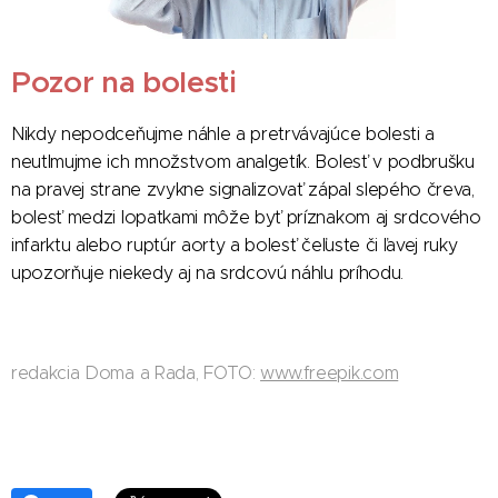
Pozor na bolesti
Nikdy nepodceňujme náhle a pretrvávajúce bolesti a
neutlmujme ich množstvom analgetík. Bolesť v podbrušku
na pravej strane zvykne signalizovať zápal slepého čreva,
bolesť medzi lopatkami môže byť príznakom aj srdcového
infarktu alebo ruptúr aorty a bolesť čeľuste či ľavej ruky
upozorňuje niekedy aj na srdcovú náhlu príhodu.
redakcia Doma a Rada, FOTO:
www.freepik.com