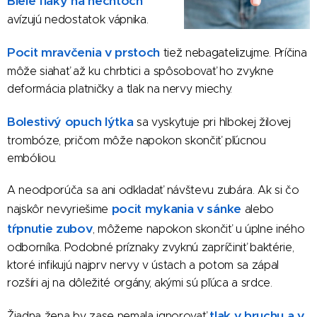
Biele fľaky na nechtoch
avízujú nedostatok vápnika.
Pocit mravčenia v prstoch
tiež nebagatelizujme. Príčina
môže siahať až ku chrbtici a spôsobovať ho zvykne
deformácia platničky a tlak na nervy miechy.
Bolestivý opuch lýtka
sa vyskytuje pri hlbokej žilovej
trombóze, pričom môže napokon skončiť pľúcnou
embóliou.
A neodporúča sa ani odkladať návštevu zubára. Ak si čo
pocit mykania v sánke
najskôr nevyriešime
alebo
tŕpnutie zubov
, môžeme napokon skončiť u úplne iného
odborníka. Podobné príznaky zvyknú zapríčiniť baktérie,
ktoré infikujú najprv nervy v ústach a potom sa zápal
rozšíri aj na dôležité orgány, akými sú pľúca a srdce.
tlak v bruchu
a v
Žiadna žena by zase nemala ignorovať