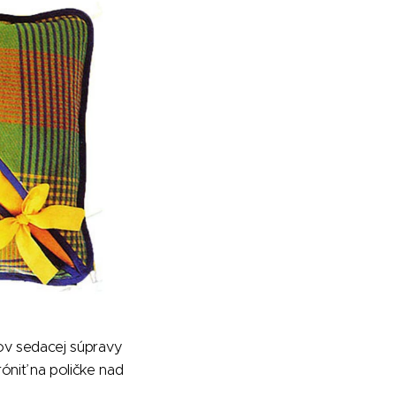
nkov sedacej súpravy
óniť na poličke nad