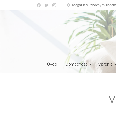
Magazín s užitočnými radam
Úvod
Domácnosť
Varenie
V