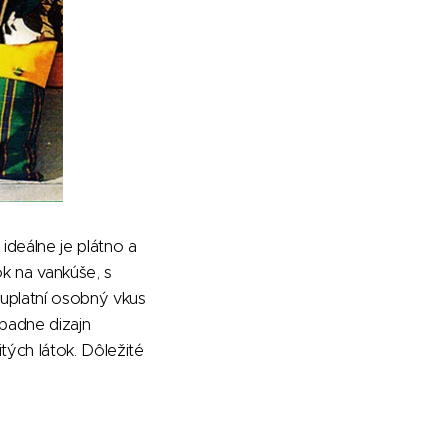
ideálne je plátno a
k na vankúše, s
 uplatní osobný vkus
ípadne dizajn
ých látok. Dôležité