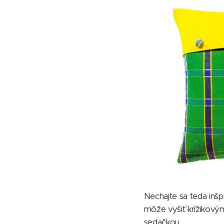
Nechajte sa teda inšpi
môže vyšiť krížikový
sedačkou.