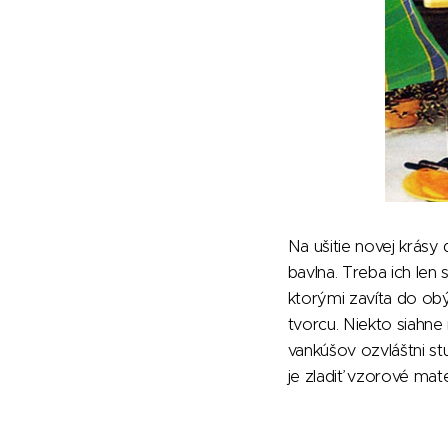
Na ušitie novej krásy
bavlna. Treba ich len
ktorými zavíta do obý
tvorcu. Niekto siahne
vankúšov ozvláštni st
je zladiť vzorové mat