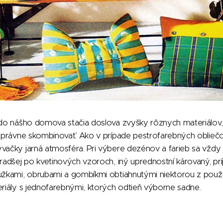
 do nášho domova stačia doslova zvyšky rôznych materiálov, 
 správne skombinovať. Ako v prípade pestrofarebných obliečo
vačky jarná atmosféra. Pri výbere dezénov a farieb sa vždy
 radšej po kvetinových vzoroch, iný uprednostní károvaný, pr
užkami, obrubami a gombíkmi obtiahnutými niektorou z použit
eriály s jednofarebnými, ktorých odtieň výborne sadne.