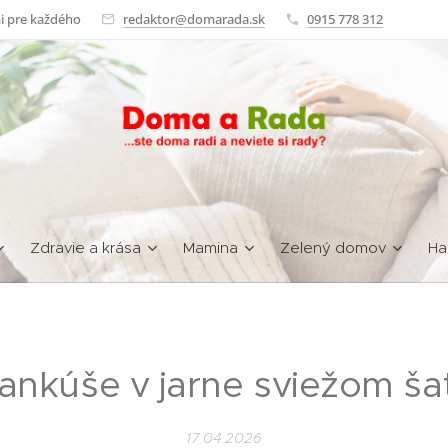
i pre každého
redaktor@domarada.sk
0915 778 312
Zdravie a krása
Mamina
Zelený domov
Ha
ankúše v jarne sviežom ša
17.04.2026