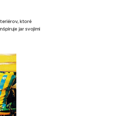
teriérov, ktoré
špiruje jar svojimi