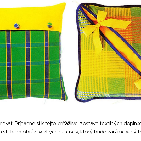
rovať. Prípadne si k tejto príťažlivej zostave textilných dopl
m stehom obrázok žltých narcisov, ktorý bude zarámovaný tr