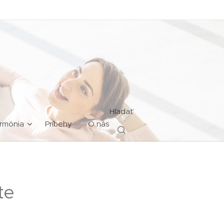
Hľadať
rmónia
Príbehy
O nás
te