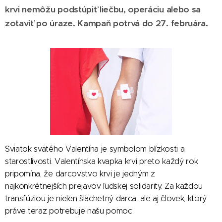
krvi nemôžu podstúpiť liečbu, operáciu alebo sa
zotaviť po úraze. Kampaň potrvá do 27. februára.
Sviatok svätého Valentína je symbolom blízkosti a
starostlivosti. Valentínska kvapka krvi preto každý rok
pripomína, že darcovstvo krvi je jedným z
najkonkrétnejších prejavov ľudskej solidarity. Za každou
transfúziou je nielen šľachetný darca, ale aj človek, ktorý
práve teraz potrebuje našu pomoc.