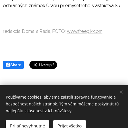
ochranných známok Úradu priemyselného vlastníctva SR.
redakcia Doma a Rada, FOTO:
www.freepik.com
Share
Používame cookies, aby sme zaistili správne fungovanie a
redakcia Doma a Rada
bezpečnosť našich stránok. Tým vám môžeme poskytnúť tú
Vytvořeno službou
Webnode
Cookies
najlepšiu skúsenosť z ich návštevy.
Jazyky
Prijať nevyhnutné
Prijať všetko