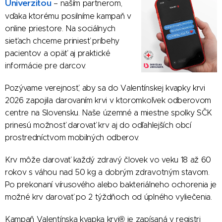
Univerzitou
– naším partnerom,
vďaka ktorému posilníme kampaň v
online priestore. Na sociálnych
sieťach chceme priniesť príbehy
pacientov a opäť aj praktické
informácie pre darcov.
Pozývame verejnosť, aby sa do Valentínskej kvapky krvi
2026 zapojila darovaním krvi v ktoromkoľvek odberovom
centre na Slovensku. Naše územné a miestne spolky SČK
prinesú možnosť darovať krv aj do odľahlejších obcí
prostredníctvom mobilných odberov.
Krv môže darovať každý zdravý človek vo veku 18 až 60
rokov s váhou nad 50 kg a dobrým zdravotným stavom.
Po prekonaní vírusového alebo bakteriálneho ochorenia je
možné krv darovať po 2 týždňoch od úplného vyliečenia.
Kampaň Valentínska kvapka krvi® je zapísaná v registri