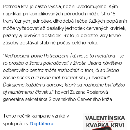
Potreba krvi je často vyššia, než si uvedomujeme. Kým
napríklad pri komplikovaných pôrodoch môže ísť o 15
transfúznych jednotiek, dlhodobá liečba ťažkých popálenín
môže vyžadovať až desiatky jednotiek červených krviniek,
plazmy aj krvných doštičiek. Preto je dôležité, aby krvné
zásoby zostávali stabilné počas celého roka.
"
Keď pacient povie ´Potrebujem Ťa´, nie je to metafora – je
to prosba o šancu pokračovať v živote. Jedna návšteva
odberového centra môže rozhodnúť o tom, či sa liečba
začne načas a či bude mať pacient silu ju zvládnuť.
Ďakujeme každému darcovi, ktorý sa rozhodne byť blízko
aj neznámemu človeku.
" hovorí Zuzana Rosiarová,
generálna sekretárka Slovenského Červeného kríža.
Tento ročník kampane vzniká v
Digitálnou
spolupráci s