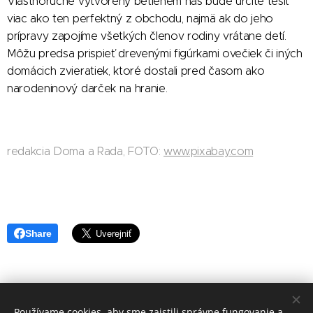
Vlastnoručne vytvorený betlehem nás bude určite tešiť
viac ako ten perfektný z obchodu, najmä ak do jeho
prípravy zapojíme všetkých členov rodiny vrátane detí.
Môžu predsa prispieť drevenými figúrkami ovečiek či iných
domácich zvieratiek, ktoré dostali pred časom ako
narodeninový darček na hranie.
redakcia Doma a Rada, FOTO:
www.pixabay.com
Share
Používame cookies, aby sme zaistili správne fungovanie a