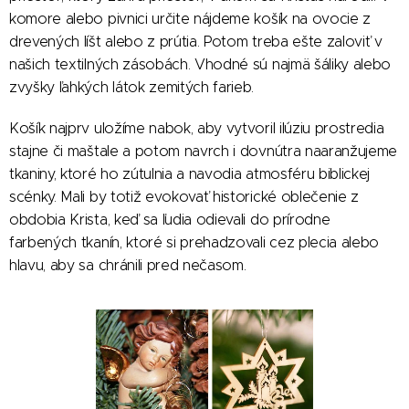
komore alebo pivnici určite nájdeme košík na ovocie z
drevených líšt alebo z prútia. Potom treba ešte zaloviť v
našich textilných zásobách. Vhodné sú najmä šáliky alebo
zvyšky ľahkých látok zemitých farieb.
Košík najprv uložíme nabok, aby vytvoril ilúziu prostredia
stajne či maštale a potom navrch i dovnútra naaranžujeme
tkaniny, ktoré ho zútulnia a navodia atmosféru biblickej
scénky. Mali by totiž evokovať historické oblečenie z
obdobia Krista, keď sa ľudia odievali do prírodne
farbených tkanín, ktoré si prehadzovali cez plecia alebo
hlavu, aby sa chránili pred nečasom.