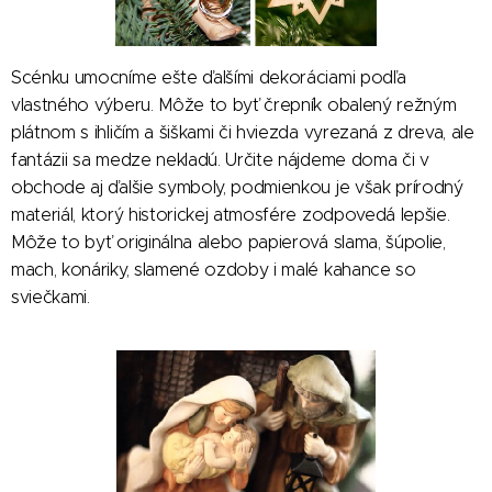
Scénku umocníme ešte ďalšími dekoráciami podľa
vlastného výberu. Môže to byť črepník obalený režným
plátnom s ihličím a šiškami či hviezda vyrezaná z dreva, ale
fantázii sa medze nekladú. Určite nájdeme doma či v
obchode aj ďalšie symboly, podmienkou je však prírodný
materiál, ktorý historickej atmosfére zodpovedá lepšie.
Môže to byť originálna alebo papierová slama, šúpolie,
mach, konáriky, slamené ozdoby i malé kahance so
sviečkami.