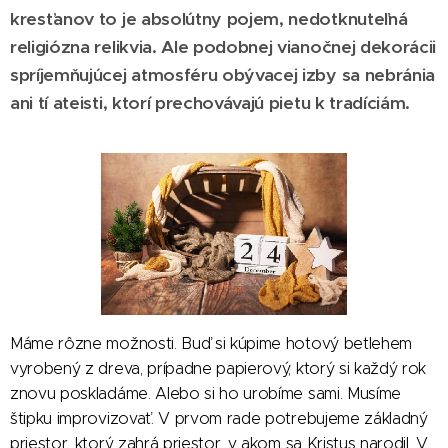
kresťanov to je absolútny pojem, nedotknuteľná
religiózna relikvia. Ale podobnej vianočnej dekorácii
spríjemňujúcej atmosféru obývacej izby sa nebránia
ani tí ateisti, ktorí prechovávajú pietu k tradíciám.
Máme rôzne možnosti. Buď si kúpime hotový betlehem
vyrobený z dreva, prípadne papierový, ktorý si každý rok
znovu poskladáme. Alebo si ho urobíme sami. Musíme
štipku improvizovať. V prvom rade potrebujeme základný
priestor, ktorý zahrá priestor, v akom sa Kristus narodil. V