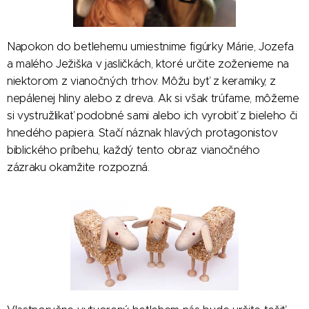
Napokon do betlehemu umiestnime figúrky Márie, Jozefa
a malého Ježiška v jasličkách, ktoré určite zoženieme na
niektorom z vianočných trhov. Môžu byť z keramiky, z
nepálenej hliny alebo z dreva. Ak si však trúfame, môžeme
si vystružlikať podobné sami alebo ich vyrobiť z bieleho či
hnedého papiera. Stačí náznak hlavých protagonistov
biblického príbehu, každý tento obraz vianočného
zázraku okamžite rozpozná.