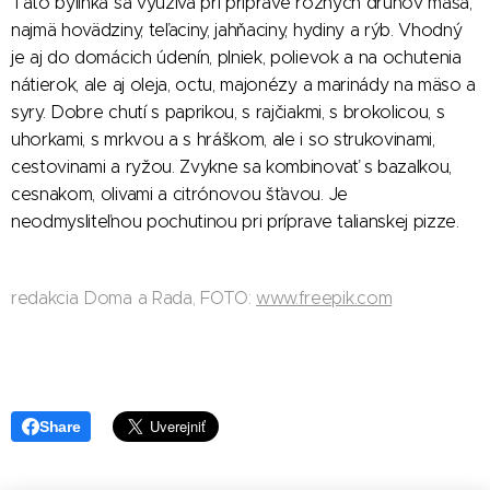
Táto bylinka sa využíva pri príprave rôznych druhov mäsa,
najmä hovädziny, teľaciny, jahňaciny, hydiny a rýb. Vhodný
je aj do domácich údenín, plniek, polievok a na ochutenia
nátierok, ale aj oleja, octu, majonézy a marinády na mäso a
syry. Dobre chutí s paprikou, s rajčiakmi, s brokolicou, s
uhorkami, s mrkvou a s hráškom, ale i so strukovinami,
cestovinami a ryžou. Zvykne sa kombinovať s bazalkou,
cesnakom, olivami a citrónovou šťavou. Je
neodmysliteľnou pochutinou pri príprave talianskej pizze.
redakcia Doma a Rada, FOTO:
www.freepik.com
Share