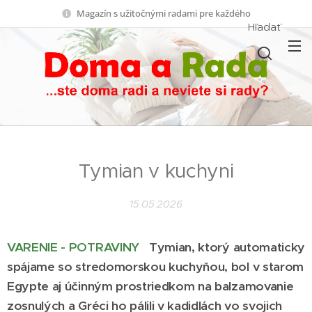
Magazín s užitočnými radami pre každého
Hľadať
Tymian v kuchyni
15.05.2026
VARENIE - POTRAVINY
Tymian, ktorý automaticky
spájame so stredomorskou kuchyňou, bol v starom
Egypte aj účinným prostriedkom na balzamovanie
zosnulých a Gréci ho pálili v kadidlách vo svojich