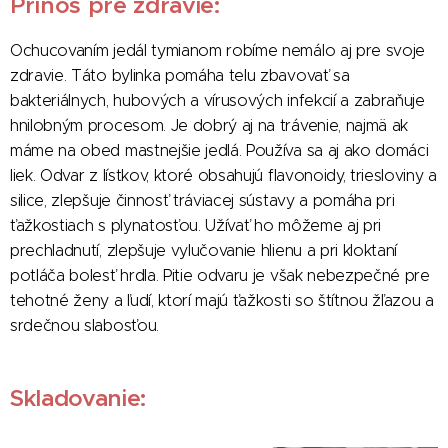
Prínos pre zdravie:
Ochucovaním jedál tymianom robíme nemálo aj pre svoje
zdravie. Táto bylinka pomáha telu zbavovať sa
bakteriálnych, hubových a vírusových infekcií a zabraňuje
hnilobným procesom. Je dobrý aj na trávenie, najmä ak
máme na obed mastnejšie jedlá. Používa sa aj ako domáci
liek. Odvar z lístkov, ktoré obsahujú flavonoidy, triesloviny a
silice, zlepšuje činnosť tráviacej sústavy a pomáha pri
ťažkostiach s plynatosťou. Užívať ho môžeme aj pri
prechladnutí, zlepšuje vylučovanie hlienu a pri kloktaní
potláča bolesť hrdla. Pitie odvaru je však nebezpečné pre
tehotné ženy a ľudí, ktorí majú ťažkosti so štítnou žľazou a
srdečnou slabosťou.
Skladovanie: