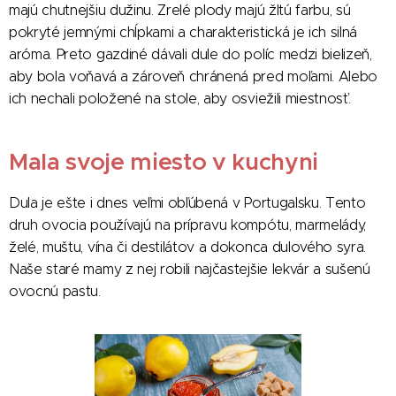
majú chutnejšiu dužinu. Zrelé plody majú žltú farbu, sú
pokryté jemnými chĺpkami a charakteristická je ich silná
aróma. Preto gazdiné dávali dule do políc medzi bielizeň,
aby bola voňavá a zároveň chránená pred moľami. Alebo
ich nechali položené na stole, aby osviežili miestnosť.
Mala svoje miesto v kuchyni
Dula je ešte i dnes veľmi obľúbená v Portugalsku. Tento
druh ovocia používajú na prípravu kompótu, marmelády,
želé, muštu, vína či destilátov a dokonca dulového syra.
Naše staré mamy z nej robili najčastejšie lekvár a sušenú
ovocnú pastu.