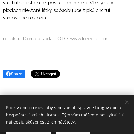
sa chutnou stáva až pôsobením mrazu. Vtedy sa v
plodoch niektoré látky spôsobujúce trpkú príchuť
samovoľne rozložia.
redakcia Doma a Rada, FOTO:
www.freepik.com
Share
Používame cookies, aby sme zaistili správne fungovanie a
redakcia Doma a Rada
bezpečnosť našich stránok. Tým vám môžeme poskytnúť tú
Vytvořeno službou
Webnode
Cookies
najlepšiu skúsenosť z ich návštevy.
Jazyky