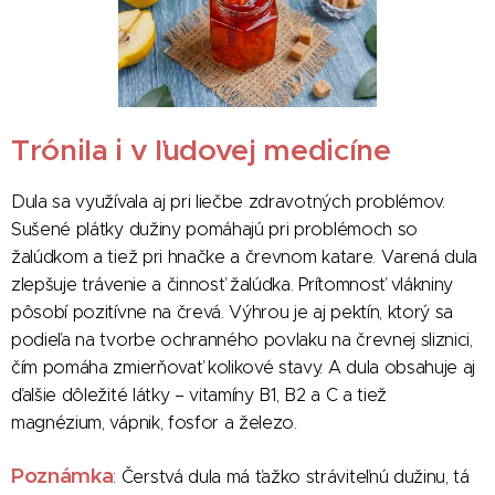
Trónila i v ľudovej medicíne
Dula sa využívala aj pri liečbe zdravotných problémov.
Sušené plátky dužiny pomáhajú pri problémoch so
žalúdkom a tiež pri hnačke a črevnom katare. Varená dula
zlepšuje trávenie a činnosť žalúdka. Prítomnosť vlákniny
pôsobí pozitívne na črevá. Výhrou je aj pektín, ktorý sa
podieľa na tvorbe ochranného povlaku na črevnej sliznici,
čím pomáha zmierňovať kolikové stavy. A dula obsahuje aj
ďalšie dôležité látky – vitamíny B1, B2 a C a tiež
magnézium, vápnik, fosfor a železo.
Poznámka
: Čerstvá dula má ťažko stráviteľnú dužinu, tá