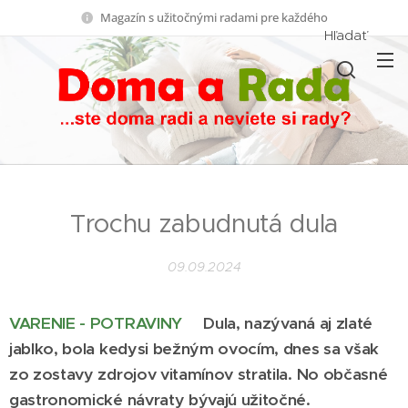
Magazín s užitočnými radami pre každého
Hľadať
Trochu zabudnutá dula
09.09.2024
VARENIE - POTRAVINY
Dula, nazývaná aj zlaté
jablko, bola kedysi bežným ovocím, dnes sa však
zo zostavy zdrojov vitamínov stratila. No občasné
gastronomické návraty bývajú užitočné.