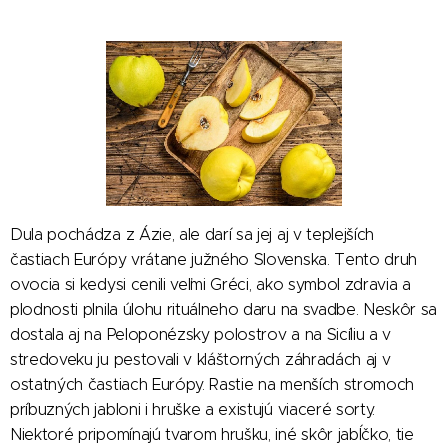
Dula pochádza z Ázie, ale darí sa jej aj v teplejších
častiach Európy vrátane južného Slovenska. Tento druh
ovocia si kedysi cenili veľmi Gréci, ako symbol zdravia a
plodnosti plnila úlohu rituálneho daru na svadbe. Neskôr sa
dostala aj na Peloponézsky polostrov a na Sicíliu a v
stredoveku ju pestovali v kláštorných záhradách aj v
ostatných častiach Európy. Rastie na menších stromoch
príbuzných jabloni i hruške a existujú viaceré sorty.
Niektoré pripomínajú tvarom hrušku, iné skôr jabĺčko, tie