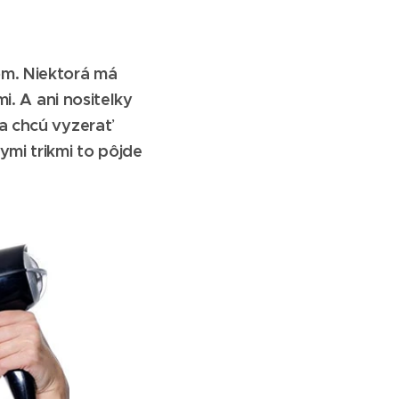
om. Niektorá má
i. A ani nositeľky
a chcú vyzerať
ymi trikmi to pôjde