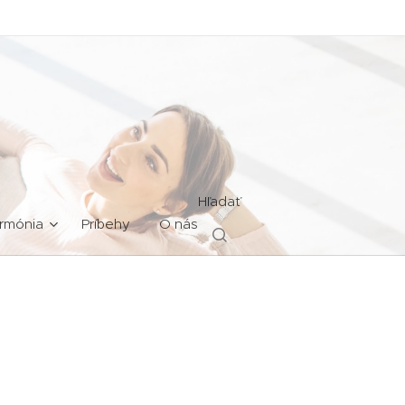
Hľadať
rmónia
Príbehy
O nás