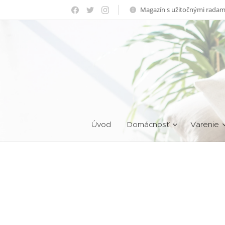
Magazín s užitočnými radam
Úvod
Domácnosť
Varenie