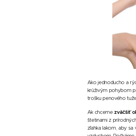
Ako jednoducho a rý
krúživým pohybom prs
trošku penového tužid
Ak chceme
zväčšiť 
štetinami z prírodnýc
zľahka lakom, aby sa 
vzduchom. Počkáme ďa