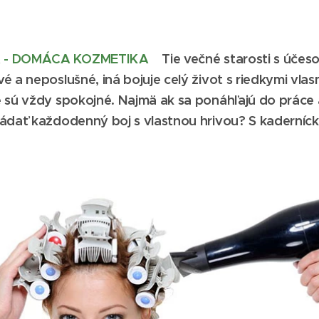
A - DOMÁCA KOZMETIKA
Tie večné starosti s účes
 a neposlušné, iná bojuje celý život s riedkymi vlasm
e sú vždy spokojné. Najmä ak sa ponáhľajú do práce 
ádať každodenný boj s vlastnou hrivou? S kaderníck