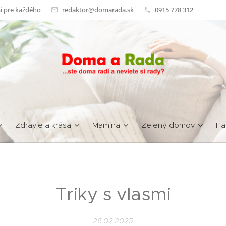
i pre každého
redaktor@domarada.sk
0915 778 312
Zdravie a krása
Mamina
Zelený domov
Ha
Triky s vlasmi
26.02.2025