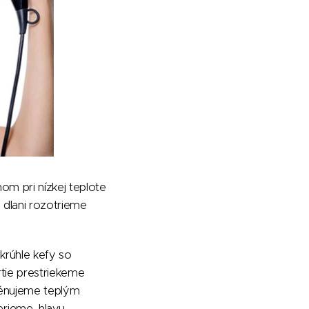
nom pri nízkej teplote
 dlani rozotrieme
krúhle kefy so
rtie prestriekeme
 fénujeme teplým
rieme, hlavu