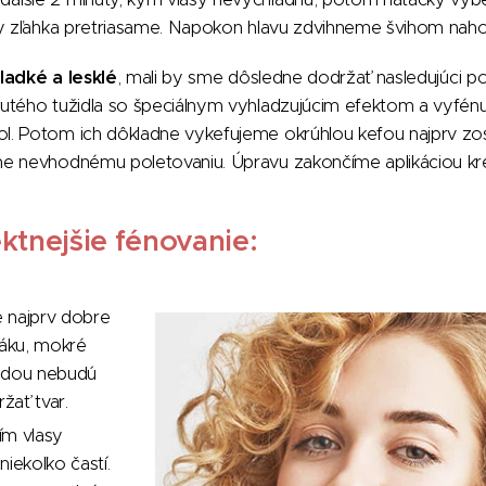
sy zľahka pretriasame. Napokon hlavu zdvihneme švihom nahor
ladké a lesklé
, mali by sme dôsledne dodržať nasledujúci po
utého tužidla so špeciálnym vyhladzujúcim efektom a vyfén
l. Potom ich dôkladne vykefujeme okrúhlou kefou najprv z
e nevhodnému poletovaniu. Úpravu zakončíme aplikáciou kr
ktnejšie fénovanie:
 najprv dobre
ráku, mokré
odou nebudú
ržať tvar.
ím vlasy
niekoľko častí.