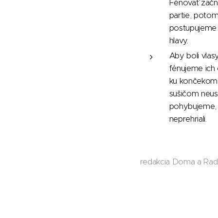
Fénovať zač
partie, poto
postupujeme k
hlavy.
Aby boli vlasy
fénujeme ich
ku končekom.
sušičom neust
pohybujeme, 
neprehriali.
redakcia Doma a Ra