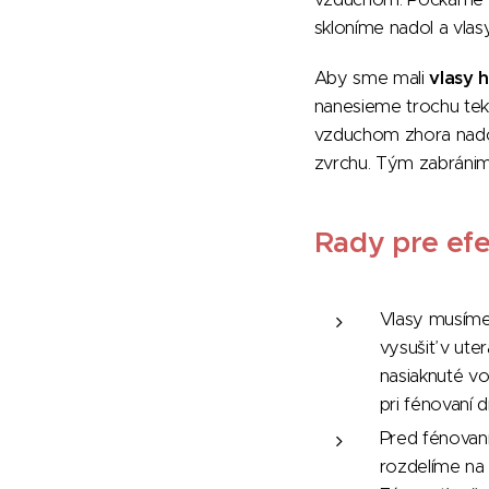
skloníme nadol a vla
Aby sme mali
vlasy h
nanesieme trochu tek
vzduchom zhora nado
zvrchu. Tým zabránim
Rady pre efe
Vlasy musíme
vysušiť v ute
nasiaknuté v
pri fénovaní d
Pred fénovan
rozdelíme na 