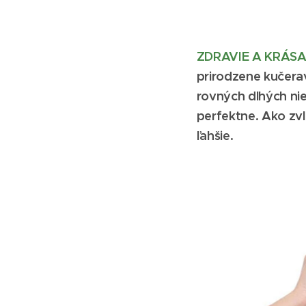
ZDRAVIE A KRÁS
prirodzene kučeravé
rovných dlhých ni
perfektne. Ako zvl
ľahšie.