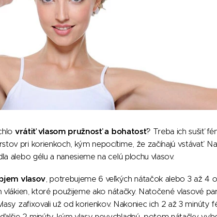
chlo
vrátiť vlasom pružnosť a bohatosť
? Treba ich sušiť fé
tov pri korienkoch, kým nepocítime, že začínajú vstávať. Na
la alebo gélu a nanesieme na celú plochu vlasov.
objem vlasov
, potrebujeme 6 veľkých nátačok alebo 3 až 4 o
h vlákien, ktoré použijeme ako nátačky. Natočené vlasové pa
vlasy zafixovali už od korienkov. Nakoniec ich 2 až 3 minúty
lšie 2 minúty, kým vlasy nevychladnú, potom nátačky vybe