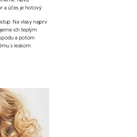
 a účes je hotový.
stup. Na vlasy najprv
ujeme ich teplým
ospodu a potom
ému s leskom.