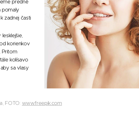
neme predné
m pomaly
 zadnej časti
 lesklejšie,
 od korienkov
 Pritom
ále kolísavo
aby sa vlasy
da, FOTO:
www.freepik.com