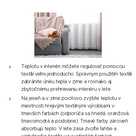
Teplotu v interiéri môžete regulovať pomocou
textílií veľmi jednoducho. Správnym použitím textílií
zabránite úniku tepla v zime a rovnako aj
zbytočnému prehrievaniu interiéru v lete.
Na jeseň a v zime pocitovo zvýšite teplotu v
miestnosti hrejivými textilnými výrobkami v
tmavších farbách (odporúča sa hnedá, oranžová,
tmavomodrá a podobne). Tmavé farby zároveň
absorbujú teplo. V lete zasa zvoľte ľahšie a