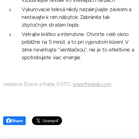
vzdušnejšie textílie vo svetlejších farbách.
Vykurovacie telesá nikdy nezakrývajte závesmi a
nestavajte k nim nábytok. Zabránite tak
zbytočným stratám tepla.
Vetrajte krátko a intenzívne. Otvorte celé okno
približne na 5 minút, a to pri vypnutom kúrení. V
zime nevetrajte "ventilačkou", nie je to efektívne a
spotrebujete viac energie.
redakcia Doma a Rada, FOTO:
www.freepik.com
Share