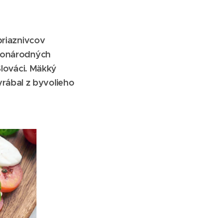
priaznivcov
inonárodných
Slováci. Mäkký
rábal z byvolieho