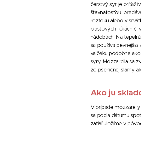
čerstvý syr je príťažli
šťavnatosťou, predáv
roztoku alebo v srvá
plastových fóliách č
nádobách. Na tepelnú
sa používa pevnejšia 
valčeku podobne ako 
syry. Mozzarella sa z
zo pšeničnej slamy al
Ako ju sklad
V prípade mozzarelly
sa podľa dátumu spotr
zatiaľ uložíme v pôvo