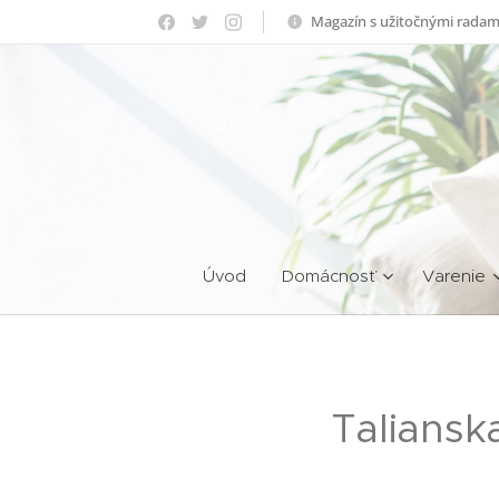
Magazín s užitočnými radam
Úvod
Domácnosť
Varenie
Taliansk