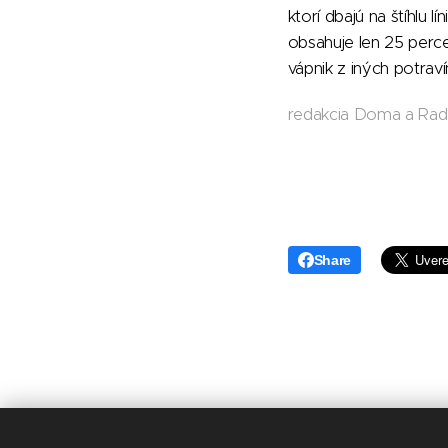
ktorí dbajú na štíhlu 
obsahuje len 25 perce
vápnik z iných potraví
redakcia Doma a Rad
Share