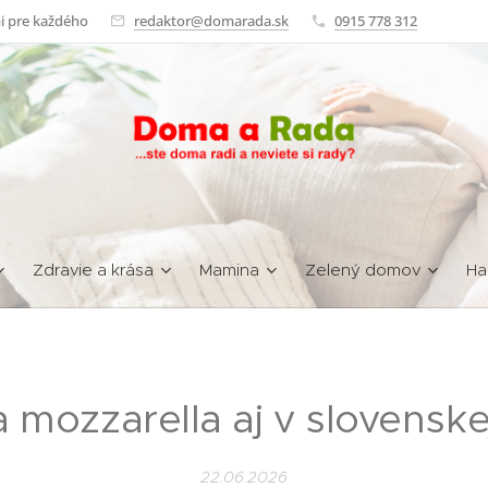
i pre každého
redaktor@domarada.sk
0915 778 312
Zdravie a krása
Mamina
Zelený domov
Ha
a mozzarella aj v slovenske
22.06.2026