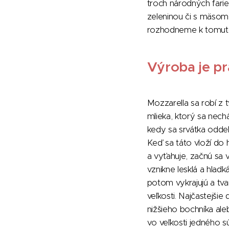
troch národných farie
zeleninou či s mäsom 
rozhodneme k tomuto 
Výroba je p
Mozzarella sa robí z
mlieka, ktorý sa nechá
kedy sa srvátka oddel
Keď sa táto vloží do 
a vyťahuje, začnú sa v
vznikne lesklá a hladk
potom vykrajujú a tva
veľkosti. Najčastejšie 
nižšieho bochníka al
vo veľkosti jedného s