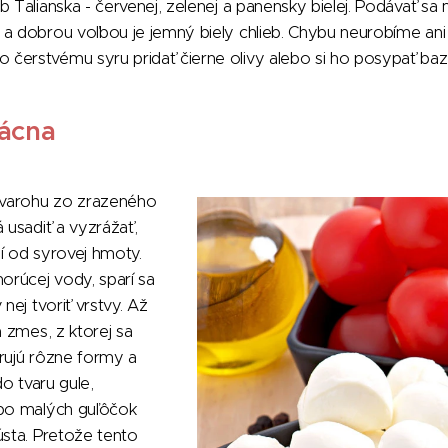
b Talianska - červenej, zelenej a panensky bielej. Podávať sa 
a dobrou voľbou je jemný biely chlieb. Chybu neurobíme ani
čerstvému syru pridať čierne olivy alebo si ho posypať baz
rácna
 tvarohu zo zrazeného
 usadiť a vyzrážať,
í od syrovej hmoty.
horúcej vody, sparí sa
 nej tvoriť vrstvy. Až
á zmes, z ktorej sa
rujú rôzne formy a
do tvaru gule,
ebo malých guľôčok
ústa. Pretože tento