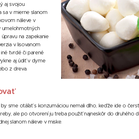
vý aj svojou
a sa v mierne slanom
tkovom náleve v
i v umelohmotných
 úpravu na zapekanie
verzia v lisovanom
iné tvrdé či parené
vykne aj údiť v dyme
ebo z dreva.
ovať
 by sme otáľať s konzumáciou nemali dlho, keďže ide o čerst
eby, ale po otvorení ju treba použiť najneskôr do druhého d
dnej slanom náleve v miske.