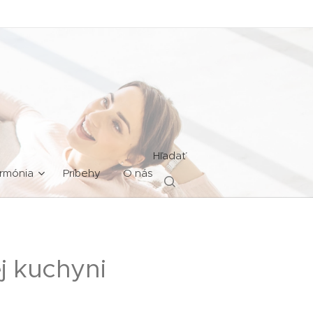
Hľadať
rmónia
Príbehy
O nás
j kuchyni