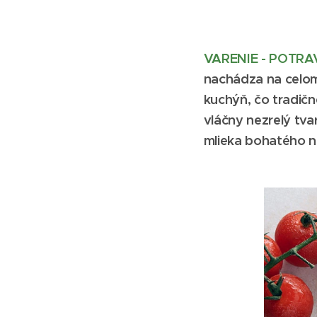
VARENIE - POTR
nachádza na celom 
kuchýň, čo tradičné
vláčny nezrelý tv
mlieka bohatého na