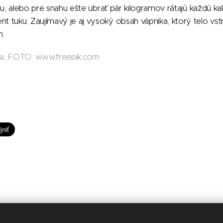
líniu, alebo pre snahu ešte ubrať pár kilogramov rátajú každú kal
nt tuku. Zaujímavý je aj vysoký obsah vápnika, ktorý telo vst
n.
a, FOTO: www.freepik.com