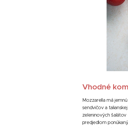
Vhodné kom
Mozzarella má jemnú 
sendvičov a talianske
zeleninových šalátov 
predjedlom ponúkaným 