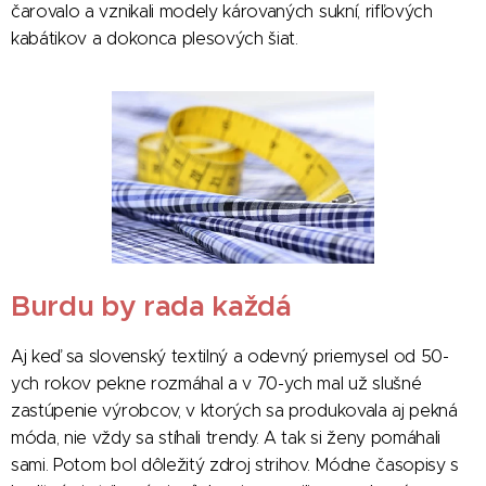
čarovalo a vznikali modely károvaných sukní, rifľových
kabátikov a dokonca plesových šiat.
Burdu by rada každá
Aj keď sa slovenský textilný a odevný priemysel od 50-
ych rokov pekne rozmáhal a v 70-ych mal už slušné
zastúpenie výrobcov, v ktorých sa produkovala aj pekná
móda, nie vždy sa stíhali trendy. A tak si ženy pomáhali
sami. Potom bol dôležitý zdroj strihov. Módne časopisy s