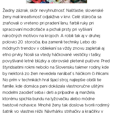
Žiadny zázrak, skôr nevyhnutnosť. Našťastie, slovenské
ženy mali kreatívnosť odjakživa v krvi. Celé stáročia sa
zraňovali o vreteno pri pradení ľanu, farbili ruky pri
spracovaní modrotlače a pichali prsty pri vyšívaní
náročných motívov na krojoch. A robili tak aj v druhej
polovici 20. storočia, iba zamenili techniky. Lebo do
módnych trendov v obliekaní sa vždy znovu zapletali aj
etno prvky. Nosili sa vtedy háčkované vestičky i tašky,
povyšívané letné blúzky a obrovské pletené pulóvre. Pred
štyridsiatimi rokmi nebolo na Slovensku takmer rodiny, kde
by niektorá zo žien nevedela narábať s háčikom či ihlicami.
No prím v technikách hral šijací stroj, najlepšie obišli tie
famílie, kde domáca pani dokázala vlastnoručne ušitými
modelmi zaodieť seba i deti a prípadne aj manžela,
ktorému spichla bundu na lyžovačku alebo módne
twistové nohavice. Mnohé ženy tak doslova tvorili rodinný
šatník vo vlastnej réžii. Návrhárky, strihačky a krajčírky v