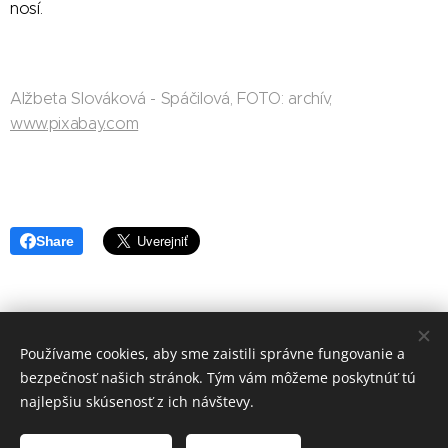
nosí.
Alžbeta Slováková - Spáčilová, FOTO: archív,
www.pixabay.com
Share
Používame cookies, aby sme zaistili správne fungovanie a
redakcia Doma a Rada
bezpečnosť našich stránok. Tým vám môžeme poskytnúť tú
Vytvořeno službou
Webnode
Cookies
najlepšiu skúsenosť z ich návštevy.
Jazyky