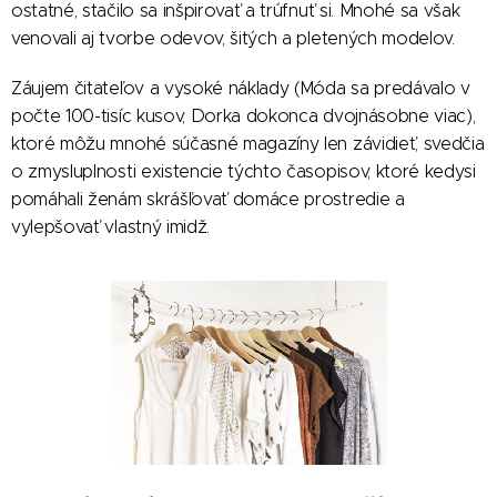
ostatné, stačilo sa inšpirovať a trúfnuť si. Mnohé sa však
venovali aj tvorbe odevov, šitých a pletených modelov.
Záujem čitateľov a vysoké náklady (Móda sa predávalo v
počte 100-tisíc kusov, Dorka dokonca dvojnásobne viac),
ktoré môžu mnohé súčasné magazíny len závidieť, svedčia
o zmysluplnosti existencie týchto časopisov, ktoré kedysi
pomáhali ženám skrášľovať domáce prostredie a
vylepšovať vlastný imidž.