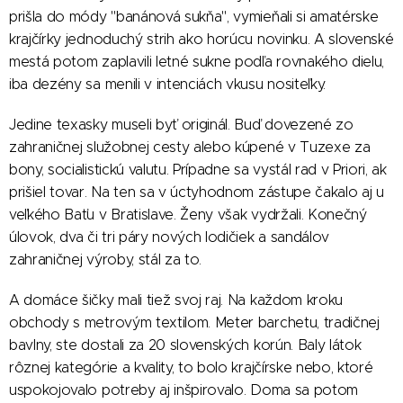
prišla do módy "banánová sukňa", vymieňali si amatérske
krajčírky jednoduchý strih ako horúcu novinku. A slovenské
mestá potom zaplavili letné sukne podľa rovnakého dielu,
iba dezény sa menili v intenciách vkusu nositeľky.
Jedine texasky museli byť originál. Buď dovezené zo
zahraničnej služobnej cesty alebo kúpené v Tuzexe za
bony, socialistickú valutu. Prípadne sa vystál rad v Priori, ak
prišiel tovar. Na ten sa v úctyhodnom zástupe čakalo aj u
veľkého Baťu v Bratislave. Ženy však vydržali. Konečný
úlovok, dva či tri páry nových lodičiek a sandálov
zahraničnej výroby, stál za to.
A domáce šičky mali tiež svoj raj. Na každom kroku
obchody s metrovým textilom. Meter barchetu, tradičnej
bavlny, ste dostali za 20 slovenských korún. Baly látok
rôznej kategórie a kvality, to bolo krajčírske nebo, ktoré
uspokojovalo potreby aj inšpirovalo. Doma sa potom