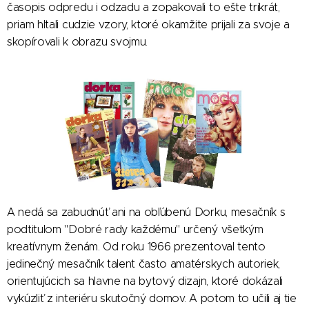
časopis odpredu i odzadu a zopakovali to ešte trikrát,
priam hltali cudzie vzory, ktoré okamžite prijali za svoje a
skopírovali k obrazu svojmu.
A nedá sa zabudnúť ani na obľúbenú Dorku, mesačník s
podtitulom "Dobré rady každému" určený všetkým
kreatívnym ženám. Od roku 1966 prezentoval tento
jedinečný mesačník talent často amatérskych autoriek,
orientujúcich sa hlavne na bytový dizajn, ktoré dokázali
vykúzliť z interiéru skutočný domov. A potom to učili aj tie