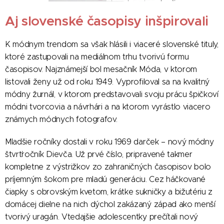
Aj slovenské časopisy inšpirovali
K módnym trendom sa však hlásili i viaceré slovenské tituly,
ktoré zastupovali na mediálnom trhu tvorivú formu
časopisov. Najznámejší bol mesačník Móda, v ktorom
listovali ženy už od roku 1949. Vyprofiloval sa na kvalitný
módny žurnál, v ktorom predstavovali svoju prácu špičkoví
módni tvorcovia a návrhári a na ktorom vyrástlo viacero
známych módnych fotografov.
Mladšie ročníky dostali v roku 1969 darček – nový módny
štvrťročník Dievča. Už prvé číslo, pripravené takmer
kompletne z výstrižkov zo zahraničných časopisov bolo
príjemným šokom pre mladú generáciu. Cez háčkované
čiapky s obrovským kvetom, krátke sukničky a bižutériu z
domácej dielne na nich dýchol zakázaný západ ako menší
tvorivý uragán. Vtedajšie adolescentky prečítali nový