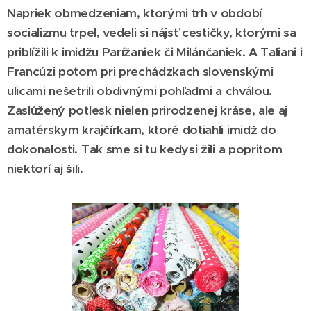
Napriek obmedzeniam, ktorými trh v období
socializmu trpel, vedeli si nájsť cestičky, ktorými sa
priblížili k imidžu Parížaniek či Milánčaniek. A Taliani i
Francúzi potom pri prechádzkach slovenskými
ulicami nešetrili obdivnými pohľadmi a chválou.
Zaslúžený potlesk nielen prirodzenej kráse, ale aj
amatérskym krajčírkam, ktoré dotiahli imidž do
dokonalosti. Tak sme si tu kedysi žili a popritom
niektorí aj šili.