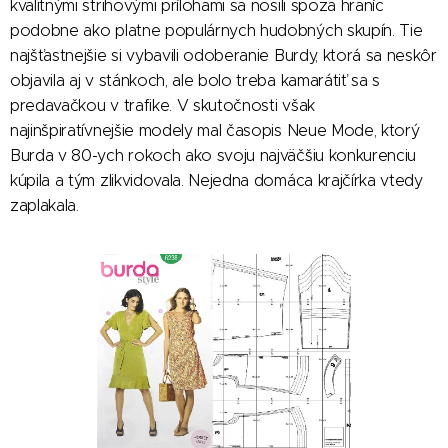
kvalitnými strihovými prílohami sa nosili spoza hraníc
podobne ako platne populárnych hudobných skupín. Tie
najšťastnejšie si vybavili odoberanie Burdy, ktorá sa neskôr
objavila aj v stánkoch, ale bolo treba kamarátiť sa s
predavačkou v trafike. V skutočnosti však
najinšpiratívnejšie modely mal časopis Neue Mode, ktorý
Burda v 80-ych rokoch ako svoju najväčšiu konkurenciu
kúpila a tým zlikvidovala. Nejedna domáca krajčírka vtedy
zaplakala.