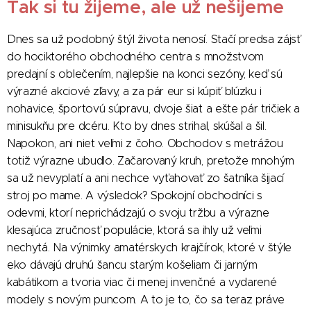
Tak si tu žijeme, ale už nešijeme
Dnes sa už podobný štýl života nenosí. Stačí predsa zájsť
do hociktorého obchodného centra s množstvom
predajní s oblečením, najlepšie na konci sezóny, keď sú
výrazné akciové zľavy, a za pár eur si kúpiť blúzku i
nohavice, športovú súpravu, dvoje šiat a ešte pár tričiek a
minisukňu pre dcéru. Kto by dnes strihal, skúšal a šil.
Napokon, ani niet veľmi z čoho. Obchodov s metrážou
totiž výrazne ubudlo. Začarovaný kruh, pretože mnohým
sa už nevyplatí a ani nechce vyťahovať zo šatníka šijací
stroj po mame. A výsledok? Spokojní obchodníci s
odevmi, ktorí neprichádzajú o svoju tržbu a výrazne
klesajúca zručnosť populácie, ktorá sa ihly už veľmi
nechytá. Na výnimky amatérskych krajčírok, ktoré v štýle
eko dávajú druhú šancu starým košeliam či jarným
kabátikom a tvoria viac či menej invenčné a vydarené
modely s novým puncom. A to je to, čo sa teraz práve