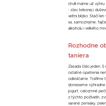
chvíli máme už výhru
- stav telesnej i duše
veľmi blízko. Stačí le
sa, samozrejme, fajč
alkoholu i veľkého mn
Rozhodne o
taniera
Zásada číslo jeden. S
ostatné opatrenia nem
odkráčame. Trafíme 
donesieme výhradne zd
jogurt, celozrnné peč
z týchto požívatín, 
varené zemiaky, zelen