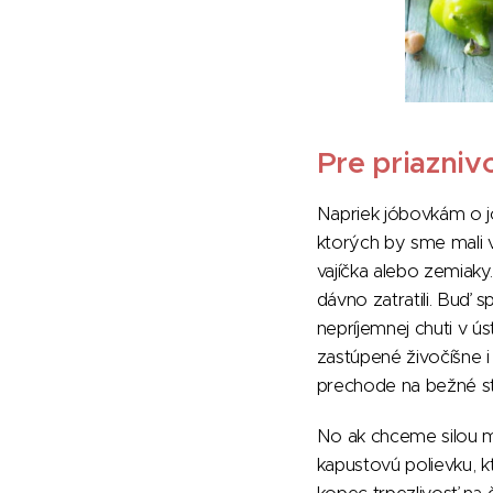
Pre priazniv
Napriek jóbovkám o jo
ktorých by sme mali v
vajíčka alebo zemiaky.
dávno zatratili. Buď s
nepríjemnej chuti v ú
zastúpené živočíšne i
prechode na bežné st
No ak chceme silou m
kapustovú polievku, 