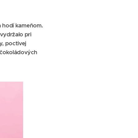
h hodí kameňom.
vydržalo pri
y, poctivej
 čokoládových