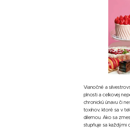
Vianočné a silvestrov
plnosti a celkovej ne
chronickú únavu či ne
toxínov, ktoré sa v t
dilemou. Ako sa zmest
stupňuje sa každými o