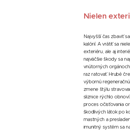
Nielen exterié
Najvyšší čas zbaviť s
kalórií. A vrátiť sa ni
exteriéru, ale aj inter
najväčšie škody sa na
vnútorných orgánoch,
raz ratovať. Hrubé čr
výbornú regeneračnú
zmene štýlu stravova
sliznice rýchlo obnoví
proces očisťovania o
škodlivých látok po k
mastných a presladen
imunitný systém sa naš