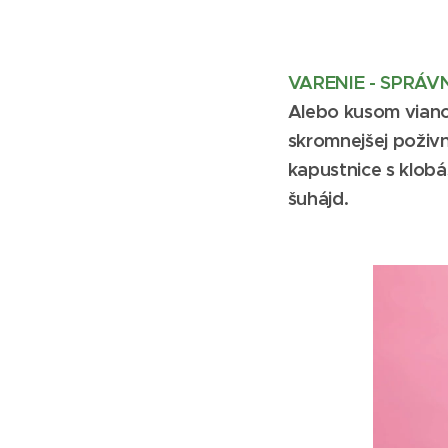
VARENIE - SPRÁV
Alebo kusom viano
skromnejšej poživni
kapustnice s klob
šuhájd.