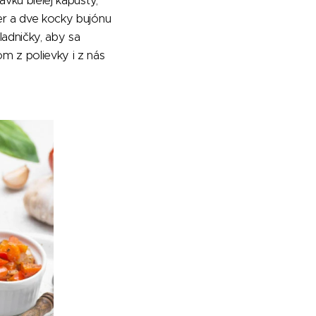
ávku bielej kapusty,
ler a dve kocky bujónu
adničky, aby sa
om z polievky i z nás