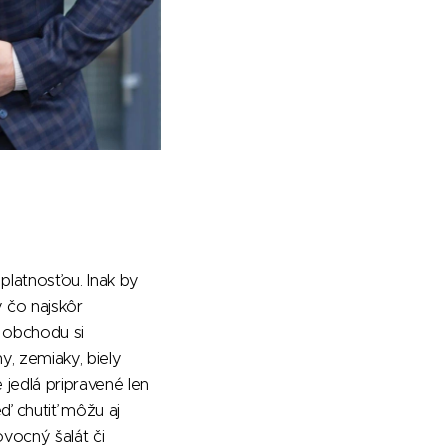
platnosťou. Inak by
ý čo najskôr
 obchodu si
y, zemiaky, biely
jedlá pripravené len
ď chutiť môžu aj
vocný šalát či