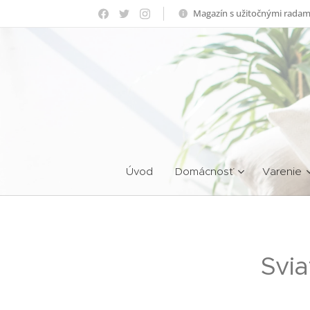
Magazín s užitočnými radam
Úvod
Domácnosť
Varenie
Svia