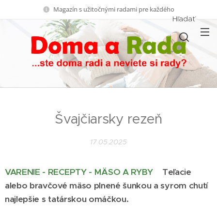
Magazín s užitočnými radami pre každého
Hľadať
Švajčiarsky rezeň
17.05.2025
VARENIE - RECEPTY - MÄSO A RYBY
Teľacie
alebo bravčové mäso plnené šunkou a syrom chutí
najlepšie s tatárskou omáčkou.