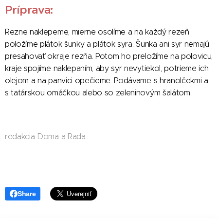
Príprava:
Rezne naklepeme, mierne osolíme a na každý rezeň
položíme plátok šunky a plátok syra. Šunka ani syr nemajú
presahovať okraje rezňa. Potom ho preložíme na polovicu,
kraje spojíme naklepaním, aby syr nevytiekol, potrieme ich
olejom a na panvici opečieme. Podávame s hranolčekmi a
s tatárskou omáčkou alebo so zeleninovým šalátom.
redakcia Doma a Rada
Share