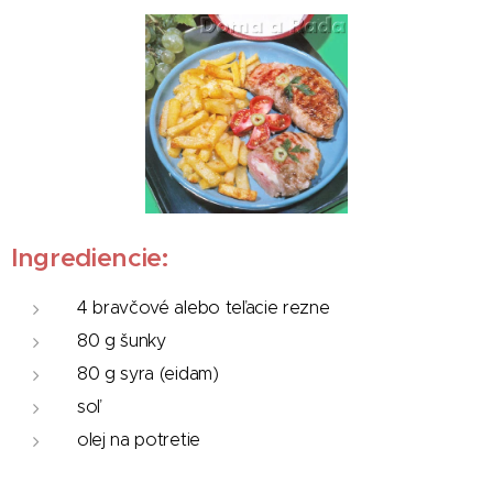
Ingrediencie:
4 bravčové alebo teľacie rezne
80 g šunky
80 g syra (eidam)
soľ
olej na potretie