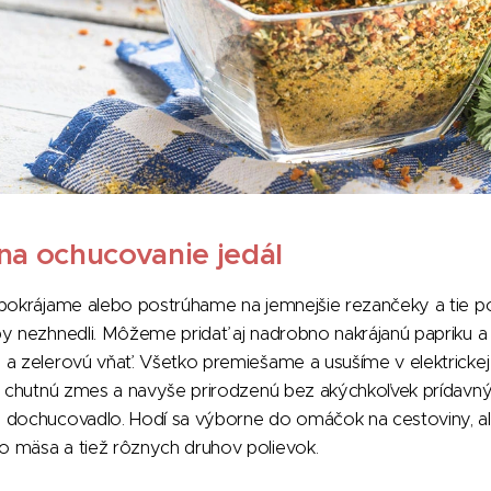
na ochucovanie jedál
 pokrájame alebo postrúhame na jemnejšie rezančeky a tie
y nezhnedli. Môžeme pridať aj nadrobno nakrájanú papriku a 
a zelerovú vňať. Všetko premiešame a usušíme v elektrickej
to chutnú zmes a navyše prirodzenú bez akýchkoľvek prídav
 dochucovadlo. Hodí sa výborne do omáčok na cestoviny, ale
 mäsa a tiež rôznych druhov polievok.