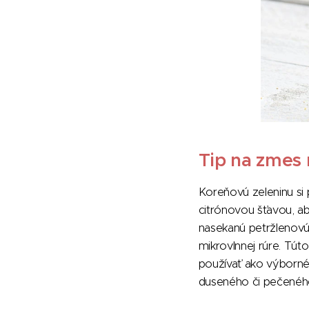
Tip na zmes 
Koreňovú zeleninu si
citrónovou šťavou, ab
nasekanú petržlenovú 
mikrovlnnej rúre. Tú
používať ako výborné
duseného či pečeného