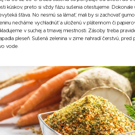
osti kúskov, preto si vždy fázu sušenia otestujeme. Dokonale
nevyteká šťava. No nesmú sa lámať, mali by si zachovať gumov
eninu necháme vychladnúť a uloženú v plátennom či papier
kladujeme v suchej a tmavej miestnosti. Zásoby treba pravide
apadla pleseň. Sušená zelenina v zime nahradí čerstvú, pred 
 vo vode.