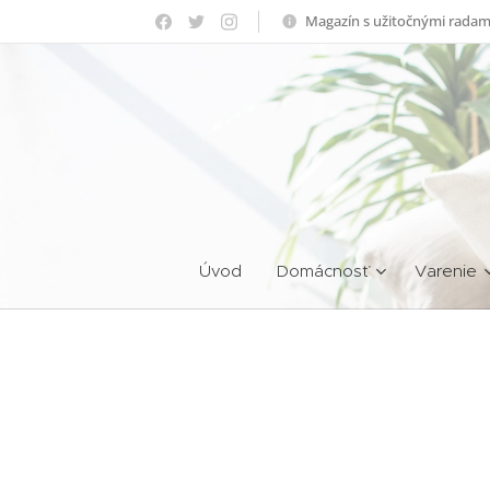
Magazín s užitočnými radam
Úvod
Domácnosť
Varenie