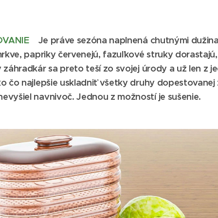
OVANIE
Je práve sezóna naplnená chutnými dužina
mrkve, papriky červenejú, fazuľkové struky dorastajú
 záhradkár sa preto teší zo svojej úrody a už len z
o čo najlepšie uskladniť všetky druhy dopestovanej 
evyšiel navnivoč. Jednou z možností je sušenie.