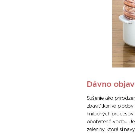
Dávno obja
Sušenie ako prirodze
zbaviť tkanivá plodov
hnilobných procesov 
obohatené vodou. Jej
zeleniny, ktorá si na