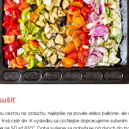
sušiť
ou cestou na vzduchu, najlepšie na povale alebo balkóne, ale 
trvá celé dni. K výsledku sa rýchlejšie dopracujeme sušením v
ej na 50 až 65°C. Doba sušenia sa pohybuje od dvoch do tro