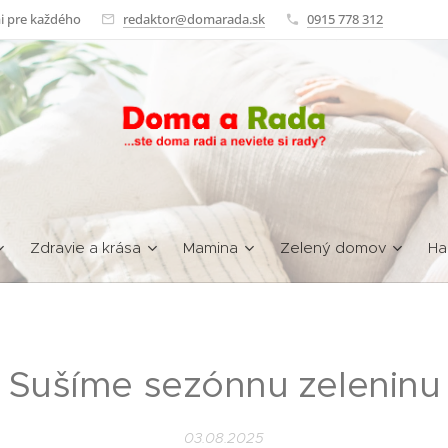
i pre každého
redaktor@domarada.sk
0915 778 312
Zdravie a krása
Mamina
Zelený domov
Ha
Sušíme sezónnu zeleninu
03.08.2025