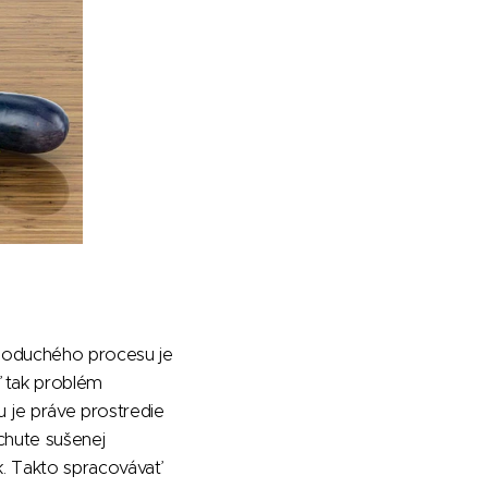
noduchého procesu je
ť tak problém
 je práve prostredie
chute sušenej
k. Takto spracovávať