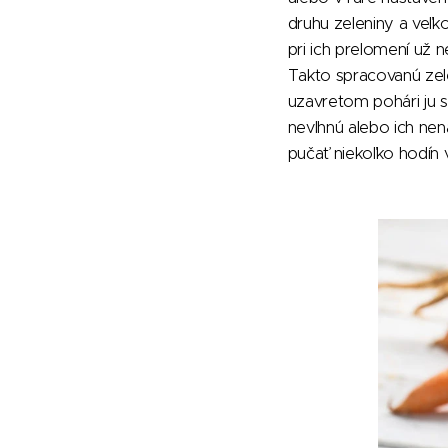
druhu zeleniny a veľk
pri ich prelomení už 
Takto spracovanú zel
uzavretom pohári ju s
nevlhnú alebo ich nen
pučať niekoľko hodín