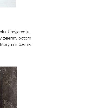
upku. Umyjeme ju,
ky zeleniny potom
 s ktorými môžeme