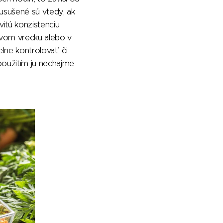
 usušené sú vtedy, ak
itú konzistenciu.
ovom vrecku alebo v
lne kontrolovať, či
použitím ju nechajme