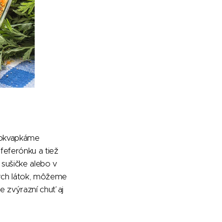
 pokvapkáme
feferónku a tiež
 sušičke alebo v
ných látok, môžeme
 zvýrazní chuť aj