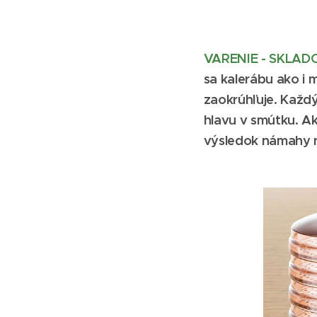
VARENIE - SKLAD
sa kalerábu ako i 
zaokrúhľuje. Každý
hlavu v smútku. Ak
výsledok námahy n