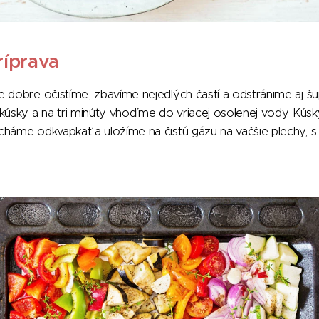
ríprava
 dobre očistíme, zbavíme nejedlých častí a odstránime aj š
kúsky a na tri minúty vhodíme do vriacej osolenej vody. Kús
cháme odkvapkať a uložíme na čistú gázu na väčšie plechy,