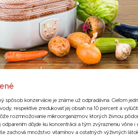
vené
ný spôsob konzervácie je známe už odpradávna. Cieľom jed
 vody, respektíve zredukovať jej obsah na 10 percent a vylúči
čiže rozmnožovanie mikroorganizmov, ktorých živnou pôdou
 odparením dôjde ku koncentrácii a tým zvýrazneniu vône i 
vyše zachová množstvo vitamínov a ostatných výživných láto