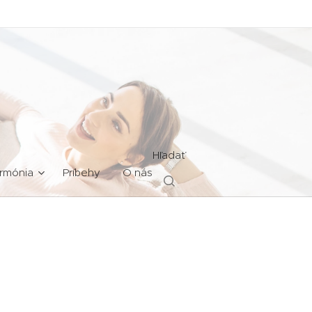
Hľadať
rmónia
Príbehy
O nás