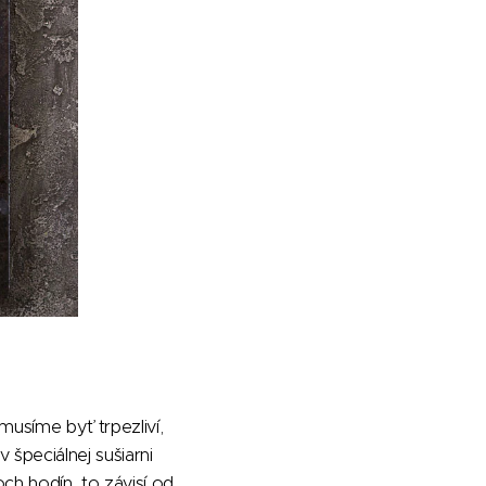
musíme byť trpezliví,
 špeciálnej sušiarni
ch hodín, to závisí od