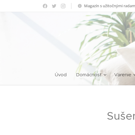
Magazín s užitočnými radam
Úvod
Domácnosť
Varenie
Sušen