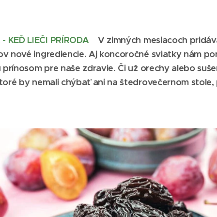
- KEĎ LIEČI PRÍRODA
V zimných mesiacoch pridá
ov nové ingrediencie. Aj koncoročné sviatky nám po
ú prínosom pre naše zdravie. Či už orechy alebo suše
toré by nemali chýbať ani na štedrovečernom stole, 