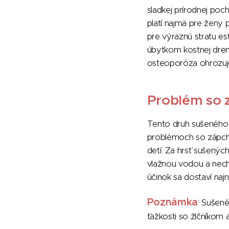
sladkej prírodnej poc
platí najmä pre ženy
pre výraznú stratu es
úbytkom kostnej dren
osteoporóza ohrozuje
Problém so 
Tento druh sušeného 
problémoch so zápch
detí. Za hrsť sušených 
vlažnou vodou a nech
účinok sa dostaví naj
Poznámka
: Sušené
ťažkosti so žlčníkom 