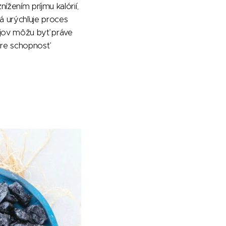
žením príjmu kalórií,
á urýchľuje proces
ojov môžu byť práve
 pre schopnosť