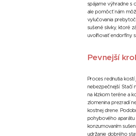
spájame výhradne s ob
ale pomôcť nám môže 
vylučovania prebytoč
sušené slivky, ktoré 
uvoľňovať endorfíny s
Pevnejší kro
Proces rednutia kostí
nebezpečnejší. Stačí
na klzkom teréne a k
zlomenina prezradí ne
kostnej drene. Podo
pohybového aparátu 
konzumovaním sušenýc
udržanie dobrého stav