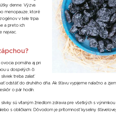
húťky denne. Výzva
 po menopauze, ktoré
trogénov v tele trpia
e a preto ich
 najviac.
zápchou?
ovocia pomáha aj pri
ou u dospelých či
sliviek treba zaliať
ať odstáť do druhého dňa. Ak šťavu vypijeme nalačno a zjem
neskôr o pár hodín.
 slivky sú vítaným žriedlom zdravia pre všetkých s výnimkou ľ
alebo s obličkami. Dôvodom je prítomnosť kyseliny šťavelovej