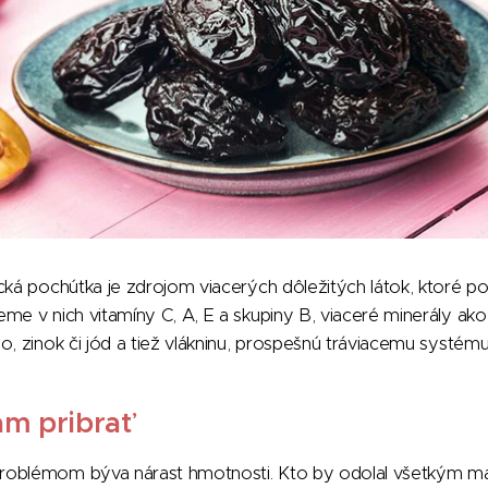
cká pochúťka je zdrojom viacerých dôležitých látok, ktoré p
e v nich vitamíny C, A, E a skupiny B, viaceré minerály ako v
o, zinok či jód a tiež vlákninu, prospešnú tráviacemu systému
ám pribrať
roblémom býva nárast hmotnosti. Kto by odolal všetkým ma