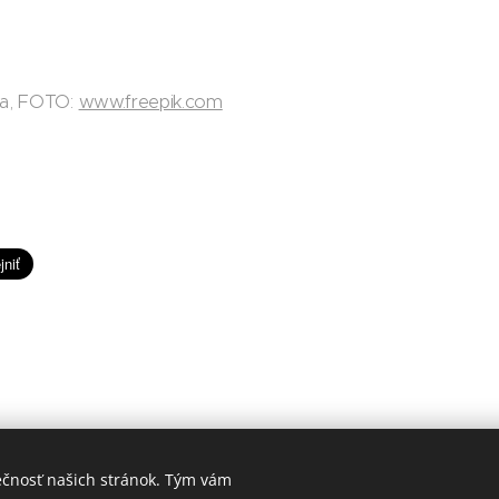
da, FOTO:
www.freepik.com
ečnosť našich stránok. Tým vám