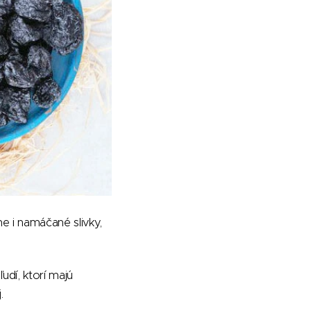
e i namáčané slivky,
udí, ktorí majú
.