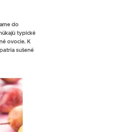
vame do
núkajú typické
né ovocie. K
patria sušené