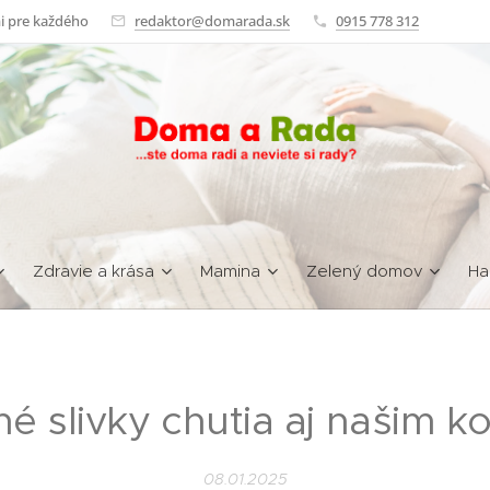
i pre každého
redaktor@domarada.sk
0915 778 312
Zdravie a krása
Mamina
Zelený domov
Ha
é slivky chutia aj našim k
08.01.2025