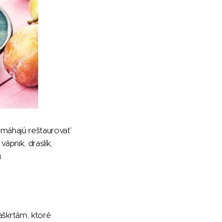
omáhajú reštaurovať
ápnik, draslík,
.
škrtám, ktoré