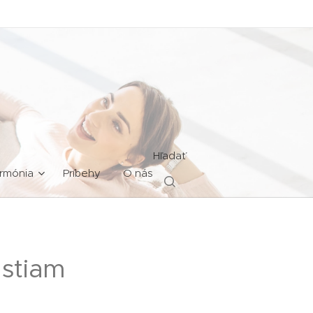
Hľadať
rmónia
Príbehy
O nás
ostiam