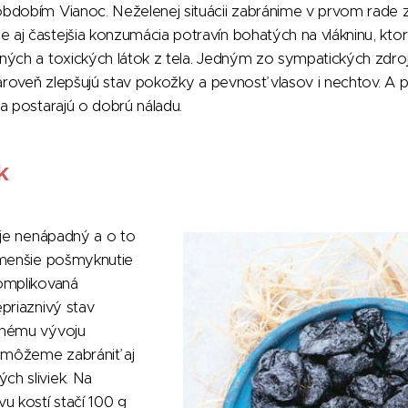
dobím Vianoc. Neželenej situácii zabránime v prvom rade zní
aj častejšia konzumácia potravín bohatých na vlákninu, ktor
ných a toxických látok z tela. Jedným zo sympatických zdr
zároveň zlepšujú stav pokožky a pevnosť vlasov i nechtov. A
a postarajú o dobrú náladu.
k
 je nenápadný a o to
 menšie pošmyknutie
omplikovaná
priaznivý stav
bnému vývoju
môžeme zabrániť aj
h sliviek. Na
u kostí stačí 100 g