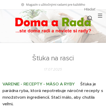
Magazín s užitočnými radami pre každého
Hľadať
Šťuka na rasci
17.07.2025
VARENIE - RECEPTY - MÄSO A RYBY
Šťuka je
parádna ryba, ktorá nepotrebuje náročné recepty s
množstvom ingrediencií. Stačí málo, aby chutila
veľmi.