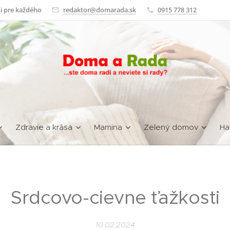
i pre každého
redaktor@domarada.sk
0915 778 312
Zdravie a krása
Mamina
Zelený domov
Ha
Srdcovo-cievne ťažkosti
10.02.2024