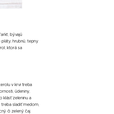
rkt, bývajú
 pláty, hrubnú, tepny
rol, ktorá sa
erolu v krvi treba
rnosti, údeniny,
 klásť zeleninu a
u treba sladiť medom,
ný či zelený čaj.