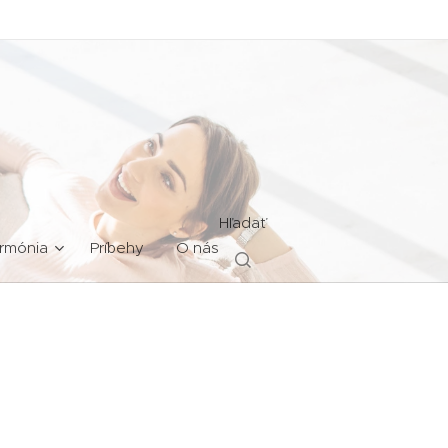
Hľadať
rmónia
Príbehy
O nás