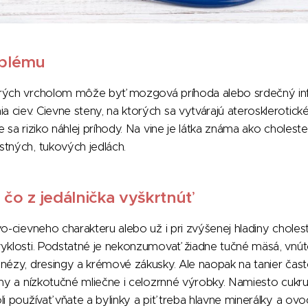
oblému
rých vrcholom môže byť mozgová príhoda alebo srdečný infa
ciev. Cievne steny, na ktorých sa vytvárajú aterosklerotické
 sa riziko náhlej príhody. Na vine je látka známa ako choleste
tných, tukových jedlách.
a čo z jedálnička vyškrtnúť
o-cievneho charakteru alebo už i pri zvýšenej hladiny cholest
yklosti. Podstatné je nekonzumovať žiadne tučné mäsá, vnúto
nézy, dresingy a krémové zákusky. Ale naopak na tanier často
iny a nízkotučné mliečne i celozrnné výrobky. Namiesto cukr
i používať vňate a bylinky a piť treba hlavne minerálky a ovoc