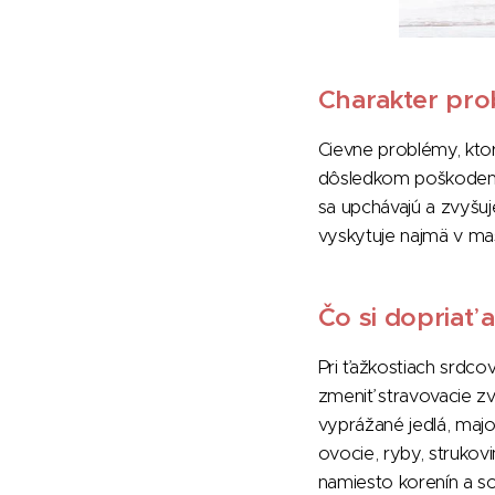
Charakter pr
Cievne problémy, kto
dôsledkom poškodenia 
sa upchávajú a zvyšuje
vyskytuje najmä v mas
Čo si dopriať 
Pri ťažkostiach srdcov
zmeniť stravovacie zv
vyprážané jedlá, majo
ovocie, ryby, strukov
namiesto korenín a sol