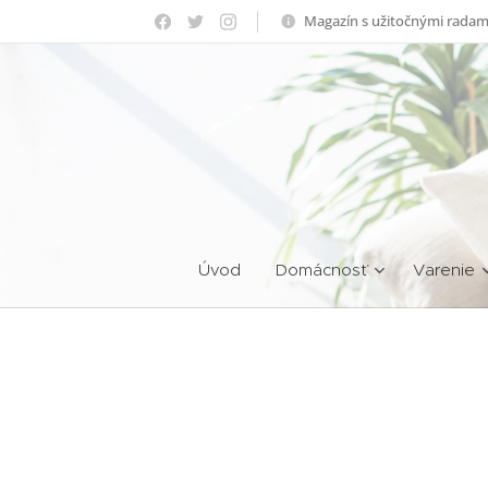
Magazín s užitočnými radam
Úvod
Domácnosť
Varenie