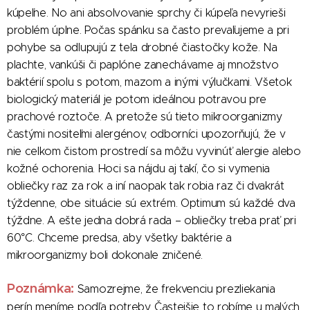
kúpeľne. No ani absolvovanie sprchy či kúpeľa nevyrieši
problém úplne. Počas spánku sa často prevaľujeme a pri
pohybe sa odlupujú z tela drobné čiastočky kože. Na
plachte, vankúši či paplóne zanechávame aj množstvo
baktérií spolu s potom, mazom a inými výlučkami. Všetok
biologický materiál je potom ideálnou potravou pre
prachové roztoče. A pretože sú tieto mikroorganizmy
častými nositeľmi alergénov, odborníci upozorňujú, že v
nie celkom čistom prostredí sa môžu vyvinúť alergie alebo
kožné ochorenia. Hoci sa nájdu aj takí, čo si vymenia
obliečky raz za rok a iní naopak tak robia raz či dvakrát
týždenne, obe situácie sú extrém. Optimum sú každé dva
týždne. A ešte jedna dobrá rada – obliečky treba prať pri
60°C. Chceme predsa, aby všetky baktérie a
mikroorganizmy boli dokonale zničené.
Poznámka:
Samozrejme, že frekvenciu prezliekania
perín meníme podľa potreby. Častejšie to robíme u malých