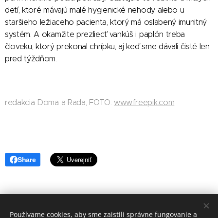
detí, ktoré mávajú malé hygienické nehody alebo u
staršieho ležiaceho pacienta, ktorý má oslabený imunitný
systém. A okamžite prezliecť vankúš i paplón treba
človeku, ktorý prekonal chrípku, aj keď sme dávali čisté len
pred týždňom.
redakcia Doma a Rada, FOTO:
www.freepik.com
Share
Používame cookies, aby sme zaistili správne fungovanie a