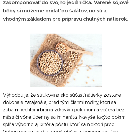
zakomponovať do svojho jedálnička. Varené sójové
bôby si môžeme pridať do šalátov, no sú aj
vhodným základom pre prípravu chutných nátierok.
Výhodou je, že strukovina ako súčasť nátierky zostane
dokonale zatajená aj pred tými členmi rodiny, ktorí sa
zubami nechtami bránia zdravým pokrmom a večera bez
mäsa či vône údeniny sa im neráta. Navyše takýto pokrm
spĺňa výborne aj kritériá pôstu, ktorí sa niektorí pred
Veľkou nocou snažia aspoň občas zakomponovať do