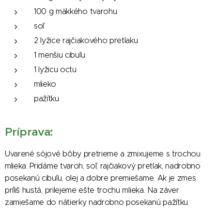
100 g mäkkého tvarohu
soľ
2 lyžice rajčiakového pretlaku
1 menšiu cibuľu
1 lyžicu octu
mlieko
pažítku
Príprava:
Uvarené sójové bôby pretrieme a zmixujeme s trochou
mlieka. Pridáme tvaroh, soľ, rajčiakový pretlak, nadrobno
posekanú cibuľu, olej a dobre premiešame. Ak je zmes
príliš hustá, prilejeme ešte trochu mlieka. Na záver
zamiešame do nátierky nadrobno posekanú pažítku.