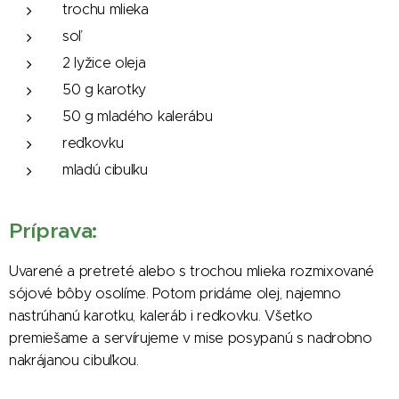
trochu mlieka
soľ
2 lyžice oleja
50 g karotky
50 g mladého kalerábu
reďkovku
mladú cibuľku
Príprava:
Uvarené a pretreté alebo s trochou mlieka rozmixované
sójové bôby osolíme. Potom pridáme olej, najemno
nastrúhanú karotku, kaleráb i reďkovku. Všetko
premiešame a servírujeme v mise posypanú s nadrobno
nakrájanou cibuľkou.