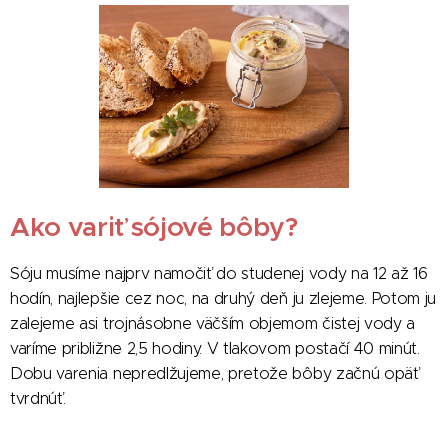
Ako variť sójové bôby?
Sóju musíme najprv namočiť do studenej vody na 12 až 16
hodín, najlepšie cez noc, na druhý deň ju zlejeme. Potom ju
zalejeme asi trojnásobne väčším objemom čistej vody a
varíme približne 2,5 hodiny. V tlakovom postačí 40 minút.
Dobu varenia nepredlžujeme, pretože bôby začnú opäť
tvrdnúť.