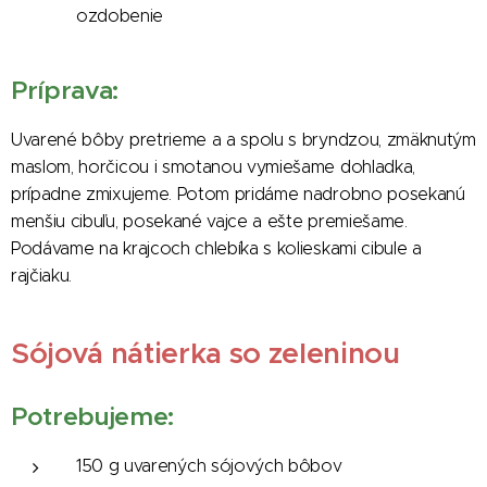
ozdobenie
Príprava:
Uvarené bôby pretrieme a a spolu s bryndzou, zmäknutým
maslom, horčicou i smotanou vymiešame dohladka,
prípadne zmixujeme. Potom pridáme nadrobno posekanú
menšiu cibuľu, posekané vajce a ešte premiešame.
Podávame na krajcoch chlebíka s kolieskami cibule a
rajčiaku.
Sójová nátierka so zeleninou
Potrebujeme:
150 g uvarených sójových bôbov