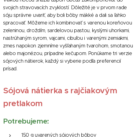
svojich stravovacích zvyklostí. Dôležité je v prvom rade
sóju správne uvariť, aby boli bôby mäkké a dali sa ľahko
spracovať. Môžeme ich kombinovať s varenou koreňovou
zeleninou, droždím, sardelovou pastou, kyslými uhorkami,
nastrúhaným syrom, vajcami, cibuľou i varenými zemiakmi,
zmes napokon zjemníme vyšľahaným tvarohom, smotanou
alebo majonézou, prípadne kečupom. Ponúkame tri verzie
sójových nátierok, každý si vyberie podľa preferencií
prísad.
Sójová nátierka s rajčiakovým
pretlakom
Potrebujeme:
150 g uvarených sójových bôbov