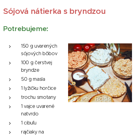
Sójová nátierka s bryndzou
Potrebujeme:
150 g uvarených
sójových bôbov
100 g čerstvej
bryndze
50 g masla
1 lyžičku horčice
trochu smotany
1 vajce uvarené
natvrdo
1 cibuľu
rajčiaky na