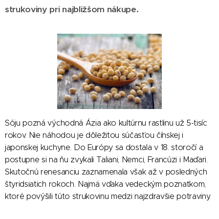
strukoviny pri najbližšom nákupe.
Sóju pozná východná Ázia ako kultúrnu rastlinu už 5-tisíc
rokov. Nie náhodou je dôležitou súčasťou čínskej i
japonskej kuchyne. Do Európy sa dostala v 18. storočí a
postupne si na ňu zvykali Taliani, Nemci, Francúzi i Maďari.
Skutočnú renesanciu zaznamenala však až v posledných
štyridsiatich rokoch. Najmä vďaka vedeckým poznatkom,
ktoré povýšili túto strukovinu medzi najzdravšie potraviny.