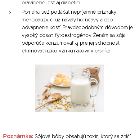
pravidelne jesť aj diabetici.
Pomáha tiež potláčať nepríjemné príznaky
menopauzy, či už návaly horúčavy alebo
odvápnenie kostí. Pravdepodobným dôvodom je
vysoký obsah fytoestrogénov. Ženám sa sója
odporúča konzumovať aj pre jej schopnosť
eliminovať riziko vzniku rakoviny prsníka.
Poznámka:
Sójové bôby obsahujú toxín, ktorý sa zničí