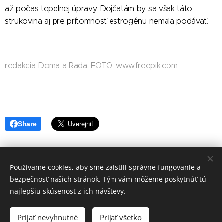
až počas tepelnej úpravy. Dojčatám by sa však táto
strukovina aj pre prítomnosť estrogénu nemala podávať.
redakcia Doma a Rada, FOTO:
www.freepik.com
Share
Používame cookies, aby sme zaistili správne fungovanie a
redakcia Doma a Rada
bezpečnosť našich stránok. Tým vám môžeme poskytnúť tú
Vytvořeno službou
Webnode
Cookies
najlepšiu skúsenosť z ich návštevy.
Jazyky
Prijať nevyhnutné
Prijať všetko