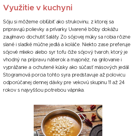
Využitie v kuchyni
Sóju si môžeme obľúbiť ako strukovinu, z ktorej sa
pripravujú polievky a prívarky. Uvarené bôby dokážu
zaujímavo dochutiť šaláty. Zo sójovej múky sa robia rôzne
slané i sladké múčne jedlá a koláče. Niekto zase preferuje
sójové mlieko alebo syr tofu čiže sójový tvaroh, ktorý je
vhodný na prípravu nátierok a majonéz, na grilovanie i
vyprážanie a ochutené kúsky ako súčasť mäsových jedál.
Stogramová porcia tohto syra predstavuje až polovicu
odporúčanej dennej dávky pre vekovú skupinu 11 až 24
rokov s najvyššou potrebou vápnika.