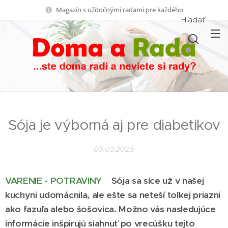
Magazín s užitočnými radami pre každého
Hľadať
Sója je výborná aj pre diabetikov
05.03.2025
VARENIE - POTRAVINY
Sója sa síce už v našej
kuchyni udomácnila, ale ešte sa neteší toľkej priazni
ako fazuľa alebo šošovica. Možno vás nasledujúce
informácie inšpirujú siahnuť po vrecúšku tejto