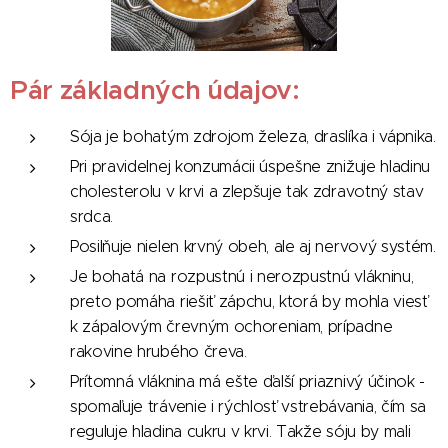
Pár základných údajov:
Sója je bohatým zdrojom železa, draslíka i vápnika.
Pri pravidelnej konzumácii úspešne znižuje hladinu
cholesterolu v krvi a zlepšuje tak zdravotný stav
srdca.
Posilňuje nielen krvný obeh, ale aj nervový systém.
Je bohatá na rozpustnú i nerozpustnú vlákninu,
preto pomáha riešiť zápchu, ktorá by mohla viesť
k zápalovým črevným ochoreniam, prípadne
rakovine hrubého čreva.
Prítomná vláknina má ešte ďalší priaznivý účinok -
spomaľuje trávenie i rýchlosť vstrebávania, čím sa
reguluje hladina cukru v krvi. Takže sóju by mali