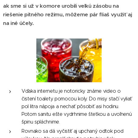
ak sme si už v komore urobili veľkú zásobu na
riešenie pitného režimu, môžeme pár fliaš využiť aj
na iné účely.
Vďaka internetu je notoricky známe video o
čistení toalety pomocou koly. Do misy stačí vyliať
pol litra nápoja a nechať pôsobiť asi hodinu.
Potom sanitu ešte vydrhnime štetkou a uvoľnenú
špinu spláchnime.
Rovnako sa dá vyčistiť aj upchaný odtok pod