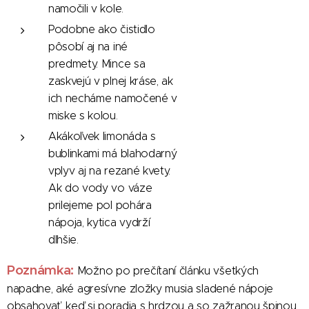
namočili v kole.
Podobne ako čistidlo
pôsobí aj na iné
predmety. Mince sa
zaskvejú v plnej kráse, ak
ich necháme namočené v
miske s kolou.
Akákoľvek limonáda s
bublinkami má blahodarný
vplyv aj na rezané kvety.
Ak do vody vo váze
prilejeme pol pohára
nápoja, kytica vydrží
dlhšie.
Poznámka:
Možno po prečítaní článku všetkých
napadne, aké agresívne zložky musia sladené nápoje
obsahovať, keď si poradia s hrdzou a so zažranou špinou.