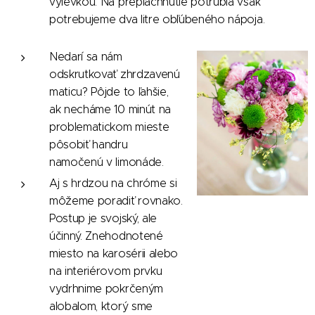
výlevkou. Na prepláchnutie potrubia však
potrebujeme dva litre obľúbeného nápoja.
Nedarí sa nám
odskrutkovať zhrdzavenú
maticu? Pôjde to ľahšie,
ak necháme 10 minút na
problematickom mieste
pôsobiť handru
namočenú v limonáde.
Aj s hrdzou na chróme si
môžeme poradiť rovnako.
Postup je svojský, ale
účinný. Znehodnotené
miesto na karosérii alebo
na interiérovom prvku
vydrhnime pokrčeným
alobalom, ktorý sme