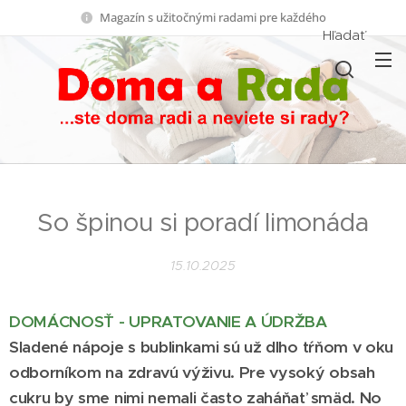
Magazín s užitočnými radami pre každého
Hľadať
So špinou si poradí limonáda
15.10.2025
DOMÁCNOSŤ - UPRATOVANIE A ÚDRŽBA
Sladené nápoje s bublinkami sú už dlho tŕňom v oku
odborníkom na zdravú výživu. Pre vysoký obsah
cukru by sme nimi nemali často zaháňať smäd. No