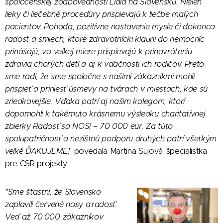
spoločenskej zodpovednosti Lidla na Slovensku. Nielen
lieky či liečebné procedúry prispievajú k liečbe malých
pacientov. Pohoda, pozitívne nastavenie mysle či dokonca
radosť a smiech, ktoré zdravotnícki klauni do nemocníc
prinášajú, vo veľkej miere prispievajú k prinavráteniu
zdravia chorých detí a aj k vďačnosti ich rodičov. Preto
sme radi, že sme spoločne s našimi zákazníkmi mohli
prispieť a priniesť úsmevy na tvárach v miestach, kde sú
zriedkavejšie. Vďaka patrí aj našim kolegom, ktorí
dopomohli k takémuto krásnemu výsledku charitatívnej
zbierky Radosť sa NOSí – 70 000 eur. Za túto
spolupatričnosť a nezištnú podporu druhých patrí všetkým
veľké ĎAKUJEME
," povedala Martina Sujová, špecialistka
pre CSR projekty.
"Sme šťastní, že Slovensko
zaplavili červené nosy a radosť.
Veď až 70 000 zákazníkov