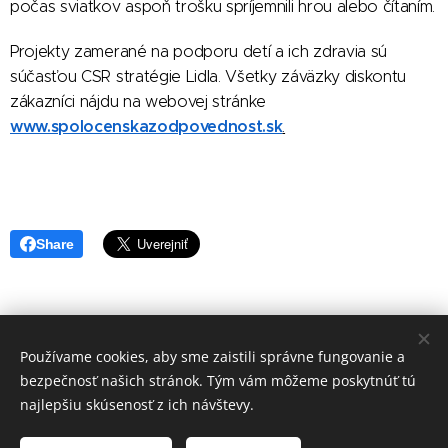
počas sviatkov aspoň trošku spríjemnili hrou alebo čítaním.
Projekty zamerané na podporu detí a ich zdravia sú
súčasťou CSR stratégie Lidla. Všetky záväzky diskontu
zákazníci nájdu na webovej stránke
www.spolocenskazodpovednost.sk
.
Share
Používame cookies, aby sme zaistili správne fungovanie a
redakcia Doma a Rada
bezpečnosť našich stránok. Tým vám môžeme poskytnúť tú
Vytvořeno službou
Webnode
Cookies
najlepšiu skúsenosť z ich návštevy.
Jazyky