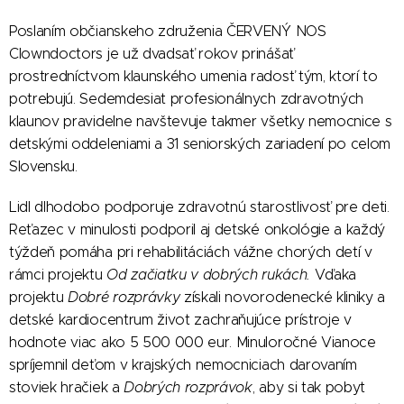
Poslaním občianskeho združenia ČERVENÝ NOS
Clowndoctors je už dvadsať rokov prinášať
prostredníctvom klaunského umenia radosť tým, ktorí to
potrebujú. Sedemdesiat profesionálnych zdravotných
klaunov pravidelne navštevuje takmer všetky nemocnice s
detskými oddeleniami a 31 seniorských zariadení po celom
Slovensku.
Lidl dlhodobo podporuje zdravotnú starostlivosť pre deti.
Reťazec v minulosti podporil aj detské onkológie a každý
týždeň pomáha pri rehabilitáciách vážne chorých detí v
rámci projektu
Od začiatku v dobrých rukách.
Vďaka
projektu
Dobré rozprávky
získali novorodenecké kliniky a
detské kardiocentrum život zachraňujúce prístroje v
hodnote viac ako 5 500 000 eur. Minuloročné Vianoce
spríjemnil deťom v krajských nemocniciach darovaním
stoviek hračiek a
Dobrých rozprávok
, aby si tak pobyt