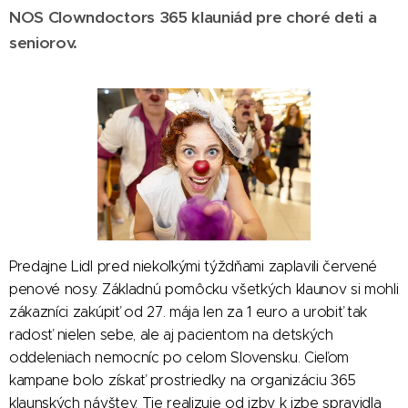
NOS Clowndoctors 365 klauniád pre choré deti a
seniorov.
Predajne Lidl pred niekoľkými týždňami zaplavili červené
penové nosy. Základnú pomôcku všetkých klaunov si mohli
zákazníci zakúpiť od 27. mája len za 1 euro a urobiť tak
radosť nielen sebe, ale aj pacientom na detských
oddeleniach nemocníc po celom Slovensku. Cieľom
kampane bolo získať prostriedky na organizáciu 365
klaunských návštev. Tie realizuje od izby k izbe spravidla