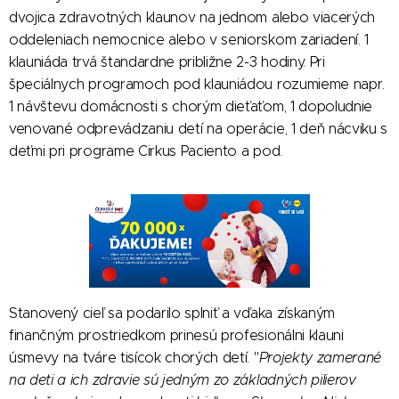
dvojica zdravotných klaunov na jednom alebo viacerých
oddeleniach nemocnice alebo v seniorskom zariadení. 1
klauniáda trvá štandardne približne 2-3 hodiny. Pri
špeciálnych programoch pod klauniádou rozumieme napr.
1 návštevu domácnosti s chorým dieťaťom, 1 dopoludnie
venované odprevádzaniu detí na operácie, 1 deň nácviku s
deťmi pri programe Cirkus Paciento a pod.
Stanovený cieľ sa podarilo splniť a vďaka získaným
finančným prostriedkom prinesú profesionálni klauni
úsmevy na tváre tisícok chorých detí. "
Projekty zamerané
na deti a ich zdravie sú jedným zo základných pilierov