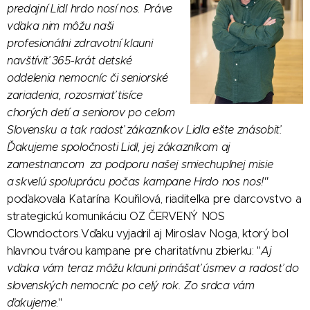
predajní Lidl hrdo nosí nos. Práve
vďaka nim môžu naši
profesionálni zdravotní klauni
navštíviť 365-krát detské
oddelenia nemocníc či seniorské
zariadenia, rozosmiať tisíce
chorých detí a seniorov po celom
Slovensku a tak radosť zákazníkov Lidla ešte znásobiť.
Ďakujeme spoločnosti Lidl, jej zákazníkom aj
zamestnancom za podporu našej smiechuplnej misie
a skvelú spoluprácu počas kampane Hrdo nos nos!"
poďakovala Katarína Kouřilová, riaditeľka pre darcovstvo a
strategickú komunikáciu OZ ČERVENÝ NOS
Clowndoctors.Vďaku vyjadril aj Miroslav Noga, ktorý bol
hlavnou tvárou kampane pre charitatívnu zbierku: "
Aj
vďaka vám teraz môžu klauni prinášať úsmev a radosť do
slovenských nemocníc po celý rok. Zo srdca vám
ďakujeme
."