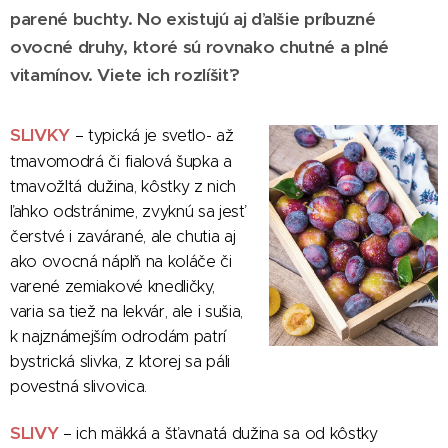
parené buchty. No existujú aj ďalšie príbuzné
ovocné druhy, ktoré sú rovnako chutné a plné
vitamínov. Viete ich rozlíšiť?
SLIVKY
– typická je svetlo- až
tmavomodrá či fialová šupka a
tmavožltá dužina, kôstky z nich
ľahko odstránime, zvyknú sa jesť
čerstvé i zavárané, ale chutia aj
ako ovocná náplň na koláče či
varené zemiakové knedličky,
varia sa tiež na lekvár, ale i sušia,
k najznámejším odrodám patrí
bystrická slivka, z ktorej sa páli
povestná slivovica.
SLIVY
– ich mäkká a šťavnatá dužina sa od kôstky