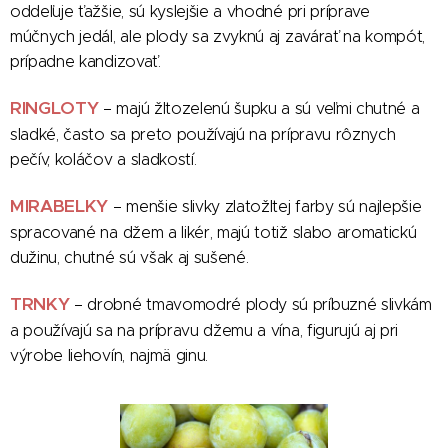
oddeľuje ťažšie, sú kyslejšie a vhodné pri príprave
múčnych jedál, ale plody sa zvyknú aj zavárať na kompót,
prípadne kandizovať.
RINGLOTY
– majú žltozelenú šupku a sú veľmi chutné a
sladké, často sa preto používajú na prípravu rôznych
pečív, koláčov a sladkostí.
MIRABELKY
– menšie slivky zlatožltej farby sú najlepšie
spracované na džem a likér, majú totiž slabo aromatickú
dužinu, chutné sú však aj sušené.
TRNKY
– drobné tmavomodré plody sú príbuzné slivkám
a používajú sa na prípravu džemu a vína, figurujú aj pri
výrobe liehovín, najmä ginu.