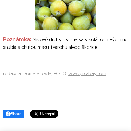
Poznámka:
Slivové druhy ovocia sa v koláčoch výborne
snúbia s chuťou maku, tvarohu alebo škorice.
redakcia Doma a Rada, FOTO:
www.pixabay.com
Share