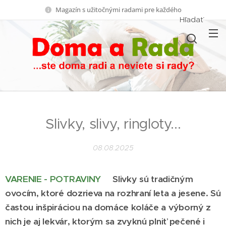
Magazín s užitočnými radami pre každého
Hľadať
Slivky, slivy, ringloty...
08.08.2025
VARENIE - POTRAVINY
Slivky sú tradičným
ovocím, ktoré dozrieva na rozhraní leta a jesene. Sú
častou inšpiráciou na domáce koláče a výborný z
nich je aj lekvár, ktorým sa zvyknú plniť pečené i