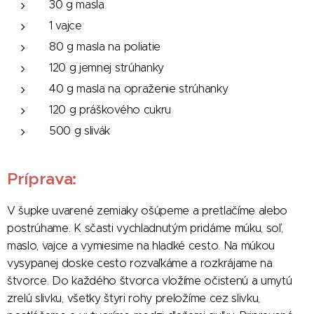
30 g masla
1 vajce
80 g masla na poliatie
120 g jemnej strúhanky
40 g masla na opraženie strúhanky
120 g práškového cukru
500 g slivák
Príprava:
V šupke uvarené zemiaky ošúpeme a pretlačíme alebo
postrúhame. K sčasti vychladnutým pridáme múku, soľ,
maslo, vajce a vymiesime na hladké cesto. Na múkou
vysypanej doske cesto rozvaľkáme a rozkrájame na
štvorce. Do každého štvorca vložíme očistenú a umytú
zrelú slivku, všetky štyri rohy preložíme cez slivku,