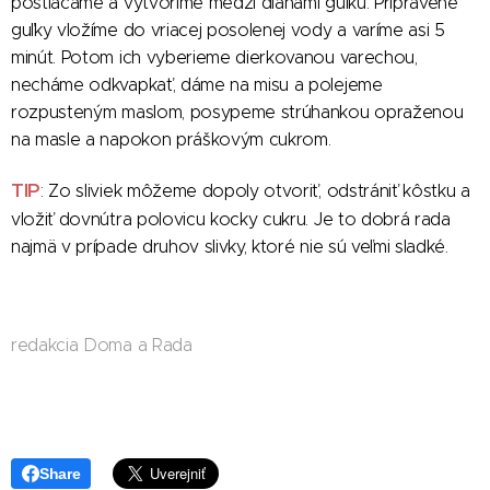
postláčame a vytvoríme medzi dlaňami guľku. Pripravené
guľky vložíme do vriacej posolenej vody a varíme asi 5
minút. Potom ich vyberieme dierkovanou varechou,
necháme odkvapkať, dáme na misu a polejeme
rozpusteným maslom, posypeme strúhankou opraženou
na masle a napokon práškovým cukrom.
TIP
: Zo sliviek môžeme dopoly otvoriť, odstrániť kôstku a
vložiť dovnútr
a polovicu kocky cukru. Je to dobrá rada
najmä v prípade druhov slivky, ktoré nie sú veľmi sladké.
redakcia Doma a Rada
Share