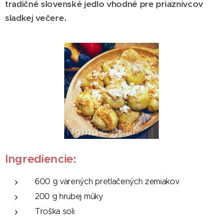
tradičné slovenské jedlo vhodné pre priaznivcov
sladkej večere.
Ingrediencie:
600 g varených pretlačených zemiakov
200 g hrubej múky
Troška soli