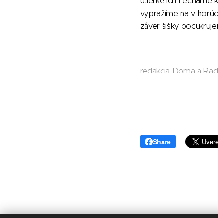
utierke ich necháme 
vypražíme na v horúc
záver šišky pocukruj
redakcia Doma a Rad
Share