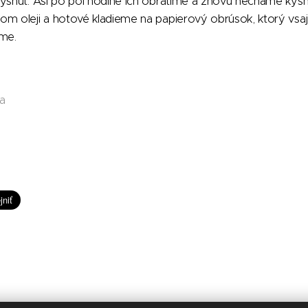
kysnúť. Asi po pol hodine ich obrátime a znovu necháme kys
om oleji a hotové kladieme na papierový obrúsok, ktorý vsa
eme.
a