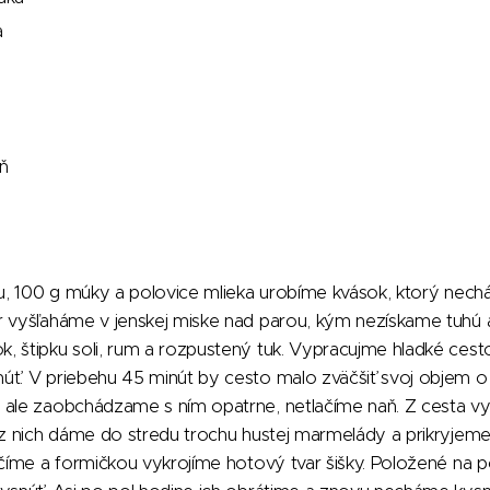
a
ň
ru, 100 g múky a polovice mlieka urobíme kvások, ktorý nechá
r vyšľaháme v jenskej miske nad parou, kým nezískame tuhú 
, štipku soli, rum a rozpustený tuk. Vypracujme hladké ces
úť. V priebehu 45 minút by cesto malo zväčšiť svoj objem o
 ale zaobchádzame s ním opatrne, netlačíme naň. Z cesta v
u z nich dáme do stredu trochu hustej marmelády a prikryje
ačíme a formičkou vykrojíme hotový tvar šišky. Položené na p