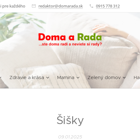
i pre každého
redaktor@domarada.sk
0915 778 312
Zdravie a krása
Mamina
Zelený domov
Ha
Šišky
09.01.2025