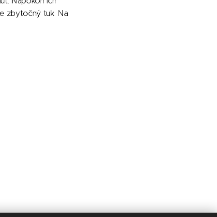
núť. Napokon ich
je zbytočný tuk. Na