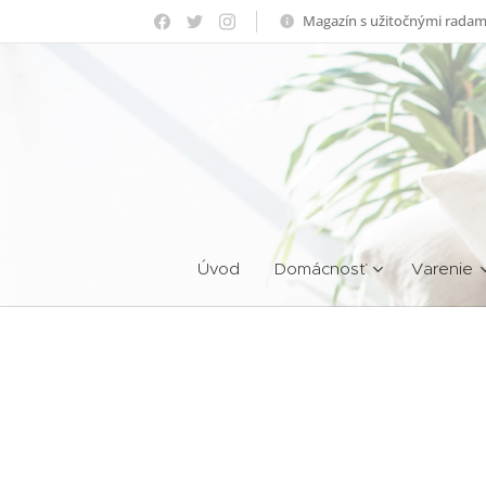
Magazín s užitočnými radam
Úvod
Domácnosť
Varenie