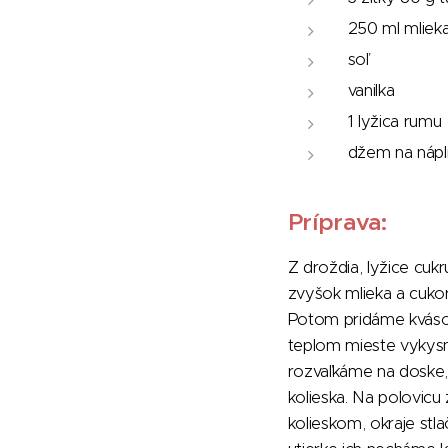
250 ml mliek
soľ
vanilka
1 lyžica rumu
džem na nápl
Príprava:
Z droždia, lyžice cuk
zvyšok mlieka a cuko
Potom pridáme kvások
teplom mieste vykysn
rozvaľkáme na doske,
kolieska. Na polovic
kolieskom, okraje stl