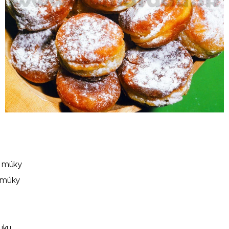
j múky
 múky
tuku