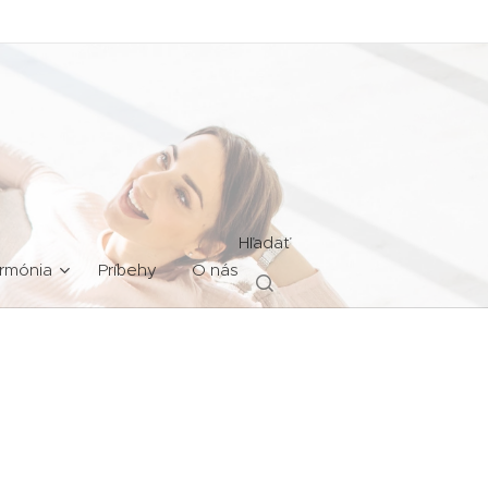
Hľadať
rmónia
Príbehy
O nás