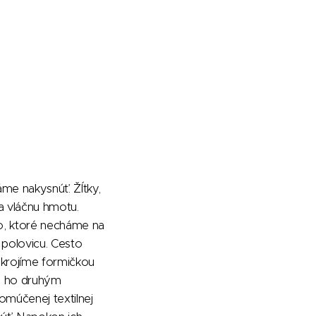
me nakysnúť. Žĺtky,
a vláčnu hmotu.
to, ktoré necháme na
 polovicu. Cesto
ykrojíme formičkou
me ho druhým
omúčenej textilnej