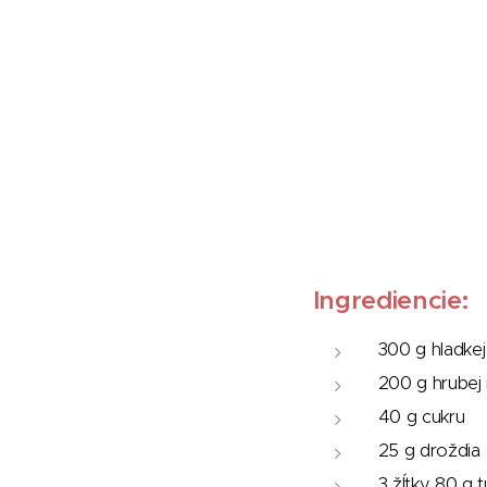
Ingrediencie:
300 g hladke
200 g hrubej
40 g cukru
25 g droždia
3 žĺtky 80 g 