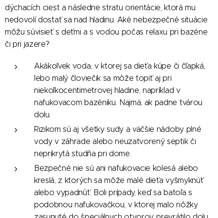
dýchacích ciest a následne stratu orientácie, ktorá mu
nedovolí dostať sa nad hladinu. Aké nebezpečné situácie
môžu súvisieť s deťmi a s vodou počas relaxu pri bazéne
či pri jazere?
Akákoľvek voda, v ktorej sa dieťa kúpe či čľapká,
lebo malý človiečik sa môže topiť aj pri
niekoľkocentimetrovej hladine, napríklad v
nafukovacom bazéniku. Najmä, ak padne tvárou
dolu.
Rizikom sú aj všetky sudy a väčšie nádoby plné
vody v záhrade alebo neuzatvorený septik či
neprikrytá studňa pri dome.
Bezpečné nie sú ani nafukovacie kolesá alebo
kreslá, z ktorých sa môže malé dieťa vyšmyknúť
alebo vypadnúť. Boli prípady, keď sa batoľa s
podobnou nafukovačkou, v ktorej malo nôžky
zasunuté do špeciálnych otvorov, prevrátilo dolu