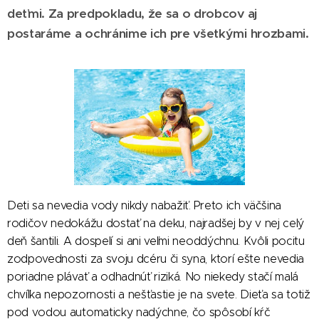
deťmi. Za predpokladu, že sa o drobcov aj
postaráme a ochránime ich pre všetkými hrozbami.
Deti sa nevedia vody nikdy nabažiť. Preto ich väčšina
rodičov nedokážu dostať na deku, najradšej by v nej celý
deň šantili. A dospelí si ani veľmi neoddýchnu. Kvôli pocitu
zodpovednosti za svoju dcéru či syna, ktorí ešte nevedia
poriadne plávať a odhadnúť riziká. No niekedy stačí malá
chvíľka nepozornosti a nešťastie je na svete. Dieťa sa totiž
pod vodou automaticky nadýchne, čo spôsobí kŕč