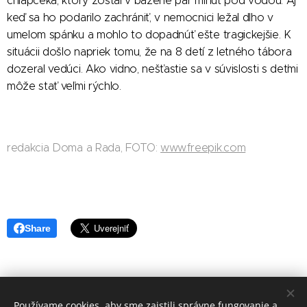
chlapčeka, ktorý zostal v bazéne pár minút pod vodou. Aj
keď sa ho podarilo zachrániť, v nemocnici ležal dlho v
umelom spánku a mohlo to dopadnúť ešte tragickejšie. K
situácii došlo napriek tomu, že na 8 detí z letného tábora
dozeral vedúci. Ako vidno, nešťastie sa v súvislosti s deťmi
môže stať veľmi rýchlo.
redakcia Doma a Rada, FOTO:
www.freepik.com
Share
Používame cookies, aby sme zaistili správne fungovanie a