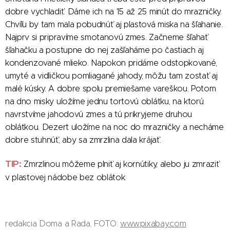
dobre vychladiť. Dáme ich na 15 až 25 minút do mrazničky.
Chvíľu by tam mala pobudnúť aj plastová miska na šľahanie.
Najprv si pripravíme smotanovú zmes. Začneme šľahať
šľahačku a postupne do nej zašľaháme po častiach aj
kondenzované mlieko. Napokon pridáme odstopkované,
umyté a vidličkou pomliagané jahody, môžu tam zostať aj
malé kúsky. A dobre spolu premiešame vareškou. Potom
na dno misky uložíme jednu tortovú oblátku, na ktorú
navrstvíme jahodovú zmes a tú prikryjeme druhou
oblátkou. Dezert uložíme na noc do mrazničky a necháme
dobre stuhnúť, aby sa zmrzlina dala krájať.
TIP:
Zmrzlinou môžeme plniť aj kornútiky, alebo ju zmraziť
v plastovej nádobe bez oblátok.
redakcia Doma a Rada, FOTO:
www.pixabay.com