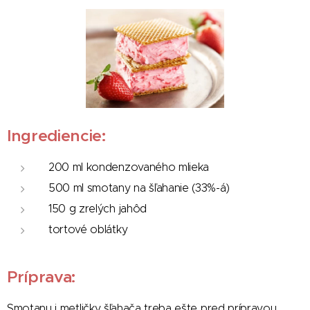
Ingrediencie:
200 ml kondenzovaného mlieka
500 ml smotany na šľahanie (33%-á)
150 g zrelých jahôd
tortové oblátky
Príprava:
Smotanu i metličky šľahača treba ešte pred prípravou