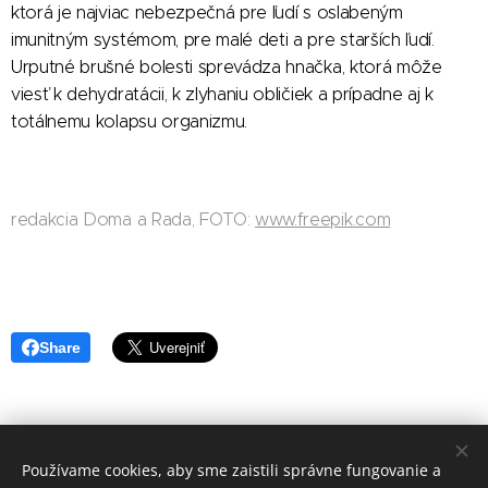
ktorá je najviac nebezpečná pre ľudí s oslabeným
imunitným systémom, pre malé deti a pre starších ľudí.
Urputné brušné bolesti sprevádza hnačka, ktorá môže
viesť k dehydratácii, k zlyhaniu obličiek a prípadne aj k
totálnemu kolapsu organizmu.
redakcia Doma a Rada, FOTO:
www.freepik.com
Share
Používame cookies, aby sme zaistili správne fungovanie a
redakcia Doma a Rada