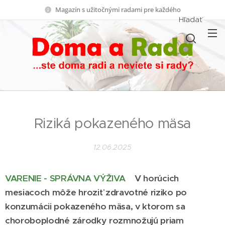
Magazín s užitočnými radami pre každého
Hľadať
Riziká pokazeného mäsa
12.06.2025
VARENIE - SPRÁVNA VÝŽIVA
V horúcich
mesiacoch môže hroziť zdravotné riziko po
konzumácii pokazeného mäsa, v ktorom sa
choroboplodné zárodky rozmnožujú priam