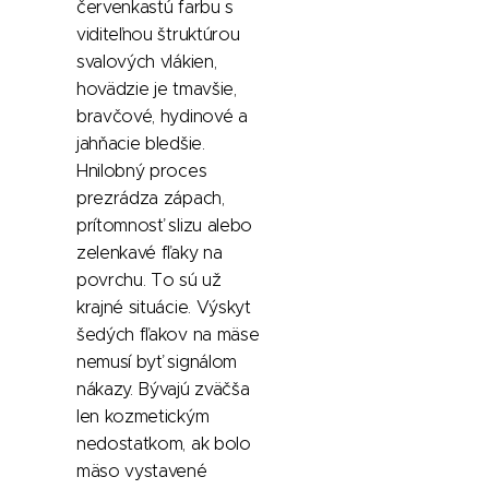
červenkastú farbu s
viditeľnou štruktúrou
svalových vlákien,
hovädzie je tmavšie,
bravčové, hydinové a
jahňacie bledšie.
Hnilobný proces
prezrádza zápach,
prítomnosť slizu alebo
zelenkavé fľaky na
povrchu. To sú už
krajné situácie. Výskyt
šedých fľakov na mäse
nemusí byť signálom
nákazy. Bývajú zväčša
len kozmetickým
nedostatkom, ak bolo
mäso vystavené