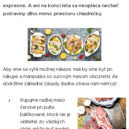
expresne.
A ani na konci leta sa neopláca nechať
potraviny dlho mimo priestoru chladničky.
Aby sme sa vyhli možnej nákaze, mali by sme byť pri
nákupe a manipulácii so surovým mäsom obozretní. Ak
dodržíme základné zásady, žiadna otrava nám nehrozí:
Kupujme radšej mäso
čerstvé pri pulte,
balíčkované, ktoré nie je
viditeľné zo všetkých
strán, môže byť zradné