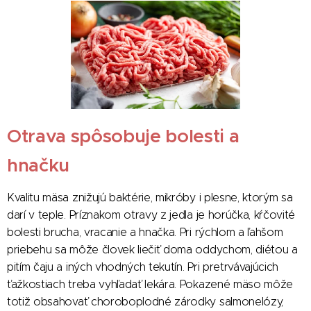
Otrava spôsobuje bolesti a
hnačku
Kvalitu mäsa znižujú baktérie, mikróby i plesne, ktorým sa
darí v teple. Príznakom otravy z jedla je horúčka, kŕčovité
bolesti brucha, vracanie a hnačka. Pri rýchlom a ľahšom
priebehu sa môže človek liečiť doma oddychom, diétou a
pitím čaju a iných vhodných tekutín. Pri pretrvávajúcich
ťažkostiach treba vyhľadať lekára. Pokazené mäso môže
totiž obsahovať choroboplodné zárodky salmonelózy,