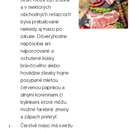
a v niektorých
obchodných reťazcoch
býva prebaľované
niekedy aj mäso po
záruke. Dôveryhodne
nepôsobia ani
naporciované a
ochutené kúsky
bravčového alebo
hovädzie steaky hojne
posypané mletou
červenou paprikou a
silnými koreninami či
bylinkami, ktoré môžu
možné farebné zmeny
a zápach prekryť.
Čerstvé mäso má sviežu