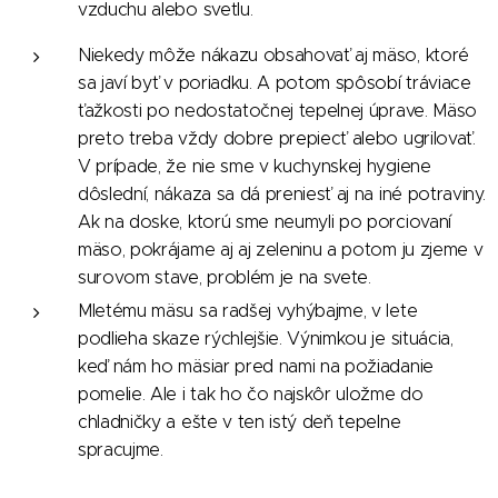
vzduchu alebo svetlu.
Niekedy môže nákazu obsahovať aj mäso, ktoré
sa javí byť v poriadku. A potom spôsobí tráviace
ťažkosti po nedostatočnej tepelnej úprave. Mäso
preto treba vždy dobre prepiecť alebo ugrilovať.
V prípade, že nie sme v kuchynskej hygiene
dôslední, nákaza sa dá preniesť aj na iné potraviny.
Ak na doske, ktorú sme neumyli po porciovaní
mäso, pokrájame aj aj zeleninu a potom ju zjeme v
surovom stave, problém je na svete.
Mletému mäsu sa radšej vyhýbajme, v lete
podlieha skaze rýchlejšie. Výnimkou je situácia,
keď nám ho mäsiar pred nami na požiadanie
pomelie. Ale i tak ho čo najskôr uložme do
chladničky a ešte v ten istý deň tepelne
spracujme.