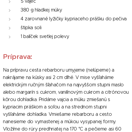
5 vajec
380 g hladkej múky
4 zarovnané lyžičky kypriaceho prášku do pečiva
štipka soli
1 balíček svetlej polevy
Príprava:
Na prípravu cesta rebarboru umyjeme (nelúpeme) a
nakrájame na kúsky asi 2 cm dlhé. V mise vyšľaháme
elektrickým ručným šľahačom na najvyššom stupni maslo
alebo margarín s cukrom, vanilínovým cukrom a citrónovou
kôrou dohladka. Pridáme vajcia a múku zmiešanú s
kypriacim práškom a soľou a na strednom stupni
vyšľaháme dohladka. Vmiešame rebarboru a cesto
nanesieme do vymastenej a múkou vysypanej formy.
Vložíme do rúry predhriatej na 170 °C a pečieme asi 60