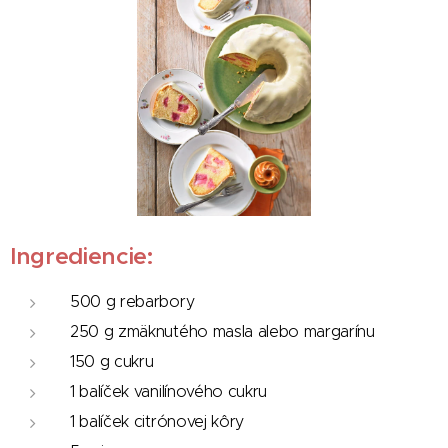
Ingrediencie:
500 g rebarbory
250 g zmäknutého masla alebo margarínu
150 g cukru
1 balíček vanilínového cukru
1 balíček citrónovej kôry