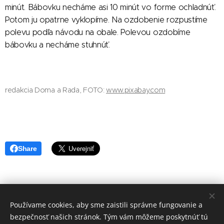
minút. Bábovku necháme asi 10 minút vo forme ochladnúť.
Potom ju opatrne vyklopíme. Na ozdobenie rozpustíme
polevu podľa návodu na obale. Polevou ozdobíme
bábovku a necháme stuhnúť.
redakcia Doma a Rada, FOTO:
www.pixabay.com
Share
Používame cookies, aby sme zaistili správne fungovanie a
redakcia Doma a Rada
bezpečnosť našich stránok. Tým vám môžeme poskytnúť tú