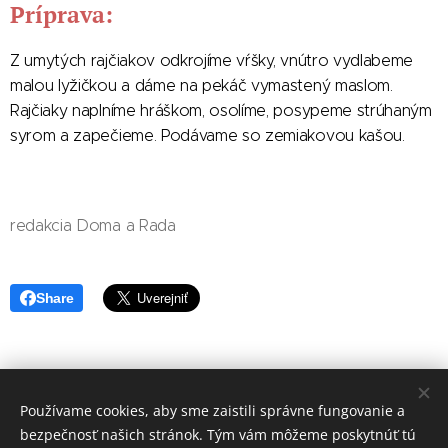
Príprava:
Z umytých rajčiakov odkrojíme vŕšky, vnútro vydlabeme
malou lyžičkou a dáme na pekáč vymastený maslom.
Rajčiaky naplníme hráškom, osolíme, posypeme strúhaným
syrom a zapečieme. Podávame so zemiakovou kašou.
redakcia Doma a Rada
Share
Používame cookies, aby sme zaistili správne fungovanie a
redakcia Doma a Rada
bezpečnosť našich stránok. Tým vám môžeme poskytnúť tú