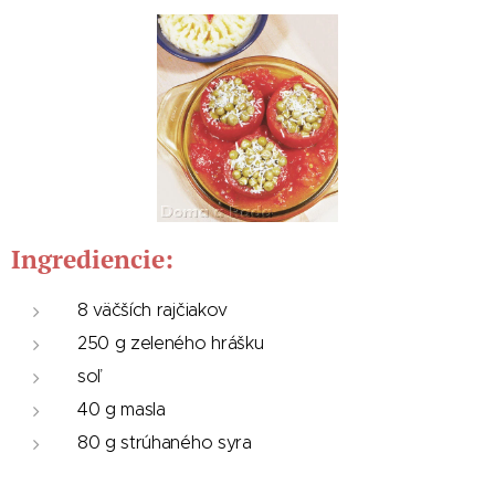
Ingrediencie:
8 väčších rajčiakov
250 g zeleného hrášku
soľ
40 g masla
80 g strúhaného syra