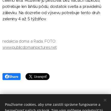
celého leta. Môžeme ju pestovať bez väčších ťažkostí,
potrebuje len ľahšiu pôdu, dostatok svetla a pravidelnú
zálievku. Na dozretie od výsevu potrebuje tento druh
zeleniny 4 až 5 týždňov.
redakcia doma a Rada, FOTO:
www.publicdomainpictures.net
Share
Používame cookies, aby sme zaistili správne fungovanie a
redakcia Doma a Rada
bezpečnosť našich stránok. Tým vám môžeme poskytnúť tú