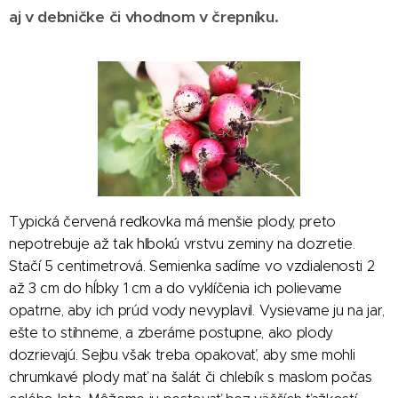
aj v debničke či vhodnom v črepníku.
Typická červená reďkovka má menšie plody, preto
nepotrebuje až tak hlbokú vrstvu zeminy na dozretie.
Stačí 5 centimetrová. Semienka sadíme vo vzdialenosti 2
až 3 cm do hĺbky 1 cm a do vyklíčenia ich polievame
opatrne, aby ich prúd vody nevyplavil. Vysievame ju na jar,
ešte to stihneme, a zberáme postupne, ako plody
dozrievajú. Sejbu však treba opakovať, aby sme mohli
chrumkavé plody mať na šalát či chlebík s maslom počas