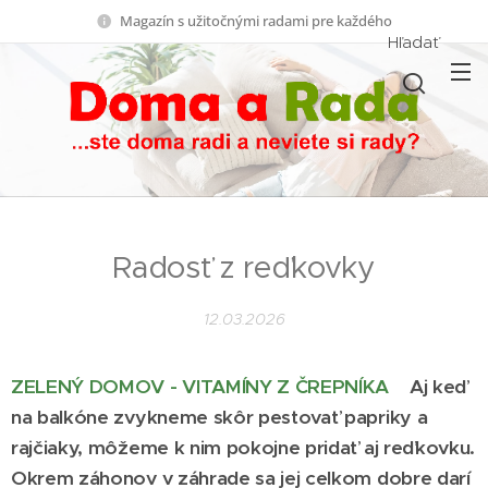
Magazín s užitočnými radami pre každého
Hľadať
Radosť z reďkovky
12.03.2026
ZELENÝ DOMOV - VITAMÍNY Z ČREPNÍKA
Aj keď
na balkóne zvykneme skôr pestovať papriky a
rajčiaky, môžeme k nim pokojne pridať aj reďkovku.
Okrem záhonov v záhrade sa jej celkom dobre darí