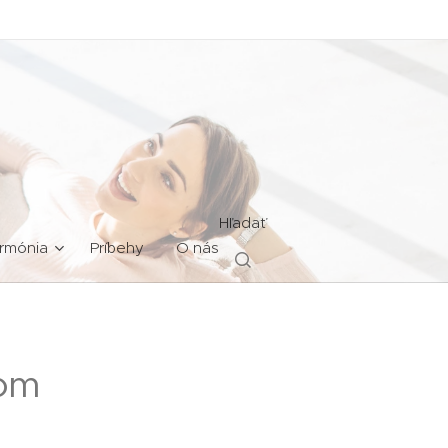
Hľadať
rmónia
Príbehy
O nás
com