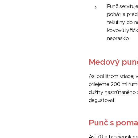
Punč servíru
pohári a pred
tekutiny do 
kovovú lyžičk
neprasklo.
Medový pun
Asi pol litrom vriace
prilejeme 200 ml rum
dužiny nastrúhaného
degustovať.
Punč s pom
Asi 70 g hrozienok n