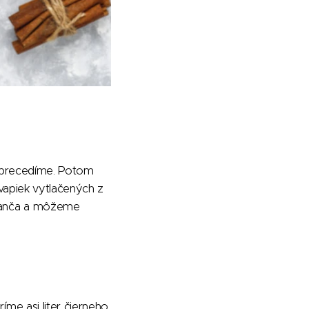
ho precedíme. Potom
vapiek vytlačených z
ranča a môžeme
me asi liter čierneho