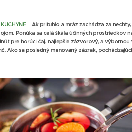
Z KUCHYNE
Ak prituhlo a mráz zachádza za nechty,
ojom. Ponúka sa celá škála účinných prostriedkov na
ť pre horúci čaj, najlepšie zázvorový, a výbornou v
nč. Ako sa posledný menovaný zázrak, pochádzajúci 