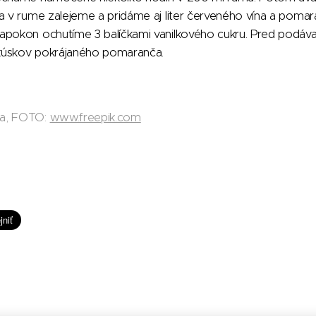
a v rume zalejeme a pridáme aj liter červeného vína a pomar
apokon ochutíme 3 balíčkami vanilkového cukru. Pred podá
kúskov pokrájaného pomaranča.
da, FOTO:
www.freepik.com