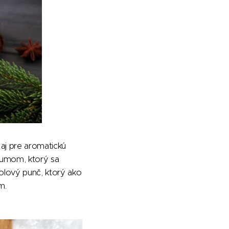
 aj pre aromatickú
 rumom, ktorý sa
olový punč, ktorý ako
m.