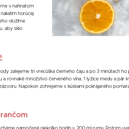
jeme v nahriatom
 naliatím horúcej
neho vložíme
u, aby sklo
č
j vody zalejeme tri vrecúška čierneho čaju a po 3 minútach 
u a rovnaké množstvo červeného vína, 1 lyžice medu a pár k
 zázvoru. Napokon zohrejeme s kúskami pokrájaného poma
arančom
echáme namočené niekoľko hodín v 200 ml rumu. Potom uvarí