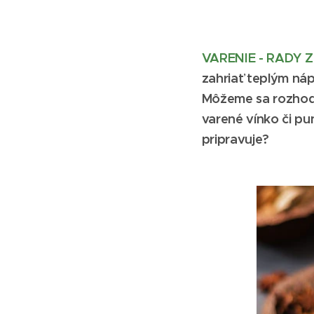
VARENIE - RADY 
zahriať teplým náp
Môžeme sa rozhodnú
varené vínko či pu
pripravuje?