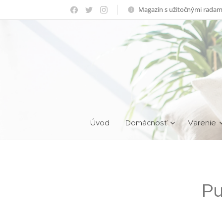
Magazín s užitočnými radam
Úvod
Domácnosť
Varenie
Pu