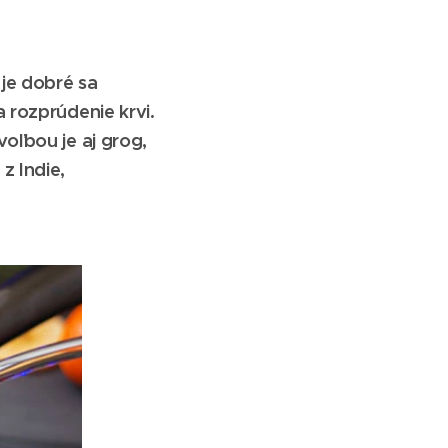
 je dobré sa
 rozprúdenie krvi.
oľbou je aj grog,
z Indie,