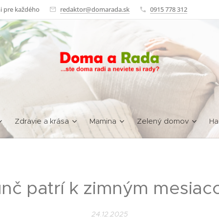
i pre každého
redaktor@domarada.sk
0915 778 312
Zdravie a krása
Mamina
Zelený domov
Ha
nč patrí k zimným mesia
24.12.2025