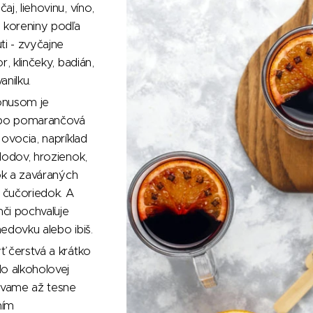
j, liehovinu, víno,
 koreniny podľa
ti - zvyčajne
r, klinčeky, badián,
anilku.
onusom je
ebo pomarančová
 ovocia, napríklad
lodov, hrozienok,
čok a zaváraných
a čučoriedok. A
nči pochvaľuje
edovku alebo ibiš.
 čerstvá a krátko
o alkoholovej
dávame až tesne
ním