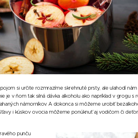
pojom si určite rozmrazíme skrehnuté prsty, ale ulahodí nám
ie je v ňom tak silná dávka alkoholu ako napríklad v grogu s
ľahaných námorníkov. A dokonca si môžeme urobiť bezalkoh
šťavy i kúskov ovocia môžeme ponúknuť aj vodičom či deťo
pravého punču