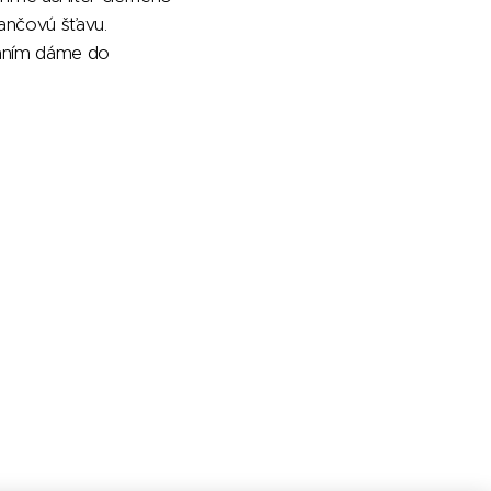
ančovú šťavu.
vaním dáme do