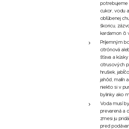
potrebujeme ča
cukor, vodu a
obľúbenej chu
škoricu, zázvo
kardamon či v
Príjemným b
citrónová al
šťava a kúsky
citrusových p
hrušiek, jabĺ
jahôd, malín 
niekto si v pu
bylinky ako m
Voda musí byť
prevarená a d
zmesi ju pri
pred podáva