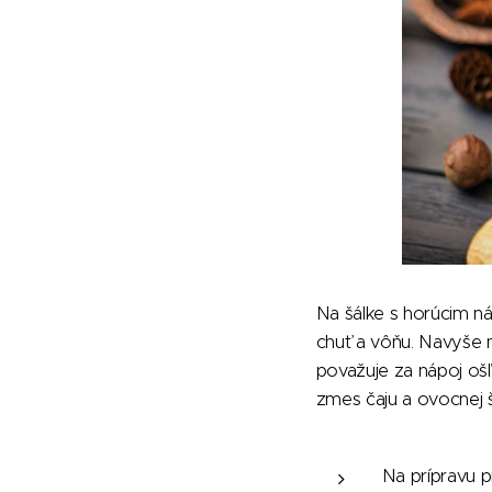
Na šálke s horúcim ná
chuť a vôňu. Navyše n
považuje za nápoj oš
zmes čaju a ovocnej 
Na prípravu 