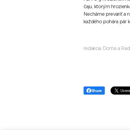
čaju, ktorým hrozienk
Necháme prevariť a n
každého pohára pár 
redakcia Doma a Ra
Share