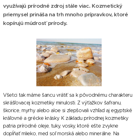
využívajú prírodné zdroj stále viac. Kozmetický
priemysel prináša na trh mnoho prípravkov, ktoré
kopírujú múdrosť prírody.
Všetci tak máme šancu vrátiť sa k pôvodnému charakteru
skrášľovacej kozmetiky minulosti. Z výťažkov šafranu,
škorice, myrhy alebo aloe si zlepšovali vzhľad aj egyptské
kráľovné a grécke krásky. K základu prírodnej kozmetiky
patria prírodné oleje, tuky, vosky, ktoré ešte zvykne
dopĺňať mlieko, med soľ morská alebo minerálne. Na