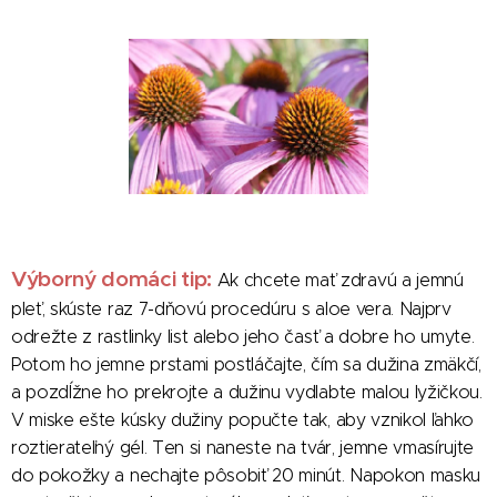
Výborný domáci tip:
Ak chcete mať zdravú a jemnú
pleť, skúste raz 7-dňovú procedúru s aloe vera. Najprv
odrežte z rastlinky list alebo jeho časť a dobre ho umyte.
Potom ho jemne prstami postláčajte, čím sa dužina zmäkčí,
a pozdĺžne ho prekrojte a dužinu vydlabte malou lyžičkou.
V miske ešte kúsky dužiny popučte tak, aby vznikol ľahko
roztierateľný gél. Ten si naneste na tvár, jemne vmasírujte
do pokožky a nechajte pôsobiť 20 minút. Napokon masku