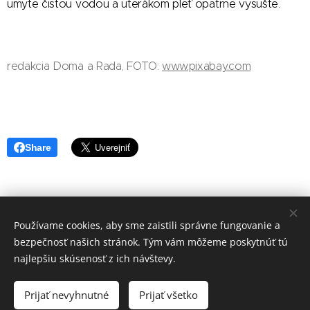
umyte čistou vodou a uterákom pleť opatrne vysušte.
redakcia Doma a Rada, FOTO:
www.pixabay.com
Share
Používame cookies, aby sme zaistili správne fungovanie a
redakcia Doma a Rada
bezpečnosť našich stránok. Tým vám môžeme poskytnúť tú
Vytvořeno službou
Webnode
Cookies
najlepšiu skúsenosť z ich návštevy.
Jazyky
Prijať nevyhnutné
Prijať všetko
Čeština
Slovenčina