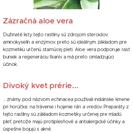
Zázračná aloe vera
Dužinaté listy tejto rastliny sú zdrojom steroidov,
aminokyselín a enzýmov, preto sú ideálnym základom pre
kozmetiku určenú starnúcej pleti. Aloe vera podporuje rast
buniek a regeneráciu tkanív a má preto omladzujúci
účinok.
Divoký kvet prérie...
... známy pod názvom echinacea používali indiánske kmene
pri horúčke, na trávenie i hojenie rán a vredov. Preparáty z
tejto rastliny sú základom kozmetiky určenej pre mladú
pleť, pretože majú protiplesňové a antialergické účinky a
úspešne bojujú s akné.