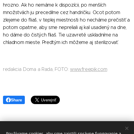
hrozno. Ak ho nemáme k dispozícii, po menších
množstvách ju precedíme cez handričku. Ocot potom
zlejeme do fliaš, v teplej miestnosti ho necháme prečistiť a
potom opatrne, aby sme nepreliali aj kal usadený na dne,
ho dáme do čistých fliaš. Tie uzavreté uskladníme na
chladnom mieste. Predtým ich môžeme aj sterilizovať.
redakcia Doma a Rada, FOTO:
www.freepik.com
Share
Používame cookies, aby sme zaistili správne fungovanie a