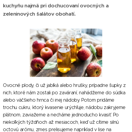
kuchyňu najmä pri dochucovaní ovocných a
zeleninových šalátov obohatí.
Ovocné plody, či už jablká alebo hrušky, prípadne šupky z
nich, ktoré nám zostali po zaváraní, nahádžeme do súdka
alebo väčšieho hrnca či inej nádoby. Potom pridáme
trochu cukru, ktorý kvasenie urýchľuje, nádobu zakryjeme
plátnom, zaviažeme a necháme jednoducho kvasiť. Po
niekoľkých týždňoch až mesiacoch, keď už cítime silnú
octovú arómu, zmes prelisujeme napríklad v lise na