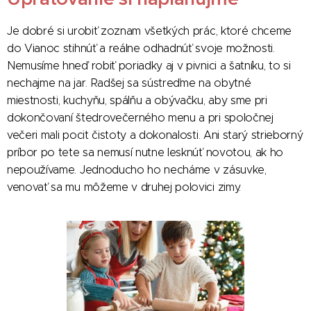
Je dobré si urobiť zoznam všetkých prác, ktoré chceme
do Vianoc stihnúť a reálne odhadnúť svoje možnosti.
Nemusíme hneď robiť poriadky aj v pivnici a šatníku, to si
nechajme na jar. Radšej sa sústreďme na obytné
miestnosti, kuchyňu, spálňu a obývačku, aby sme pri
dokončovaní štedrovečerného menu a pri spoločnej
večeri mali pocit čistoty a dokonalosti. Ani starý strieborný
príbor po tete sa nemusí nutne lesknúť novotou, ak ho
nepoužívame. Jednoducho ho necháme v zásuvke,
venovať sa mu môžeme v druhej polovici zimy.