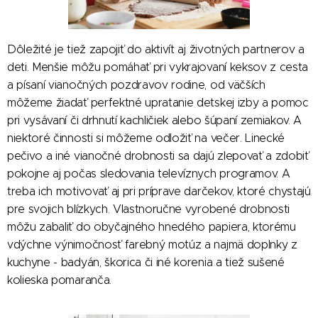
Dôležité je tiež zapojiť do aktivít aj životných partnerov a
deti. Menšie môžu pomáhať pri vykrajovaní keksov z cesta
a písaní vianočných pozdravov rodine, od väčších
môžeme žiadať perfektné upratanie detskej izby a pomoc
pri vysávaní či drhnutí kachličiek alebo šúpaní zemiakov. A
niektoré činnosti si môžeme odložiť na večer. Linecké
pečivo a iné vianočné drobnosti sa dajú zlepovať a zdobiť
pokojne aj počas sledovania televíznych programov. A
treba ich motivovať aj pri príprave darčekov, ktoré chystajú
pre svojich blízkych. Vlastnoručne vyrobené drobnosti
môžu zabaliť do obyčajného hnedého papiera, ktorému
vdýchne výnimočnosť farebný motúz a najmä doplnky z
kuchyne - badyán, škorica či iné korenia a tiež sušené
kolieska pomaranča.