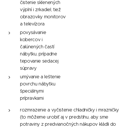
čistenie sklenených
výplní i zrkadiel, tiež
obrazovky monitorov
a televízora
povysávanie
kobercov i
čalúnených častí
nábytku, prípadne
tepovanie sedacej
súpravy
umývanie a leštenie
povrchu nábytku
špeciálnymi
prípravkami
rozmrazenie a vyčistenie chladničky i mrazničky
(to môžeme urobiť aj v predstihu, aby sme
potraviny z predvianočných nákupov kládli do