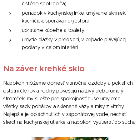
čistého spotrebiča)
poriadok v kuchynskej linke, umývanie skriniek,
kachličiek, sporáka i digestora
upratanie kúpeľne a toalety
umytie dlážky v predsieni, v prípade plávajúcej
podlahy v celom interiéri
Na záver krehké sklo
Napokon môžeme doniesť vianočné ozdoby a pokiaľ ich
ostatní členovia rodiny povešajú na živý alebo umelý
stromček, my si ešte pre spokojnosť duše umyjeme
všetky sady pohárov a sklenené vázy a misy z vitríny.
Najlepšie je opláchnuť ich v saponátovej vode, nechať
stiecť na kuchynskej utierke a napokon vyutierať do sucha.