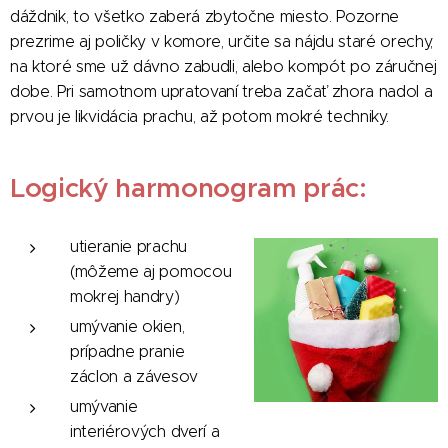
dáždnik, to všetko zaberá zbytočne miesto. Pozorne
prezrime aj poličky v komore, určite sa nájdu staré orechy,
na ktoré sme už dávno zabudli, alebo kompót po záručnej
dobe. Pri samotnom upratovaní treba začať zhora nadol a
prvou je likvidácia prachu, až potom mokré techniky.
Logický harmonogram prác:
utieranie prachu
(môžeme aj pomocou
mokrej handry)
umývanie okien,
prípadne pranie
záclon a závesov
umývanie
interiérových dverí a