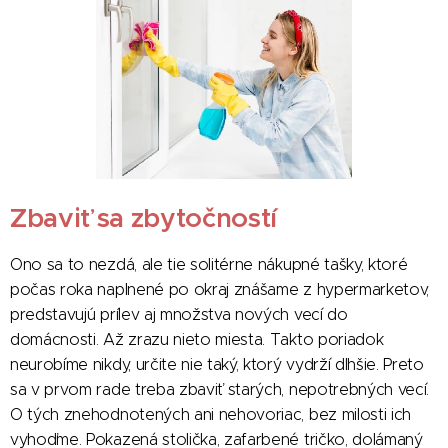
Zbaviť sa zbytočností
Ono sa to nezdá, ale tie solitérne nákupné tašky, ktoré
počas roka naplnené po okraj znášame z hypermarketov,
predstavujú prílev aj množstva nových vecí do
domácnosti. Až zrazu nieto miesta. Takto poriadok
neurobíme nikdy, určite nie taký, ktorý vydrží dlhšie. Preto
sa v prvom rade treba zbaviť starých, nepotrebných vecí.
O tých znehodnotených ani nehovoriac, bez milosti ich
vyhoďme. Pokazená stolička, zafarbené tričko, dolámaný